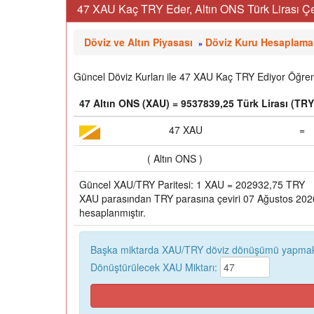
47 XAU Kaç TRY Eder, Altın ONS Türk Lirası Çe
Döviz ve Altın Piyasası
Döviz Kuru Hesaplama
»
Güncel Döviz Kurları ile 47 XAU Kaç TRY Ediyor Öğrene
47 Altın ONS (XAU) = 9537839,25 Türk Lirası (TRY
47 XAU
=
( Altın ONS )
Güncel XAU/TRY Paritesi: 1 XAU = 202932,75 TRY
XAU parasından TRY parasına çeviri 07 Ağustos 2026,
hesaplanmıştır.
Başka miktarda XAU/TRY döviz dönüşümü yapmak 
Dönüştürülecek XAU Miktarı: