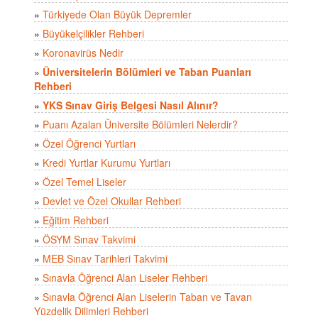
»
Türkiyede Olan Büyük Depremler
»
Büyükelçilikler Rehberi
»
Koronavirüs Nedir
»
Üniversitelerin Bölümleri ve Taban Puanları
Rehberi
»
YKS Sınav Giriş Belgesi Nasıl Alınır?
»
Puanı Azalan Üniversite Bölümleri Nelerdir?
»
Özel Öğrenci Yurtları
»
Kredi Yurtlar Kurumu Yurtları
»
Özel Temel Liseler
»
Devlet ve Özel Okullar Rehberi
»
Eğitim Rehberi
»
ÖSYM Sınav Takvimi
»
MEB Sınav Tarihleri Takvimi
»
Sınavla Öğrenci Alan Liseler Rehberi
»
Sınavla Öğrenci Alan Liselerin Taban ve Tavan
Yüzdelik Dilimleri Rehberi