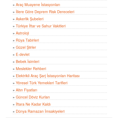
»
Araç Muayene İstasyonları
»
İllere Göre Deprem Risk Dereceleri
»
Askerlik Şubeleri
»
Türkiye İftar ve Sahur Vakitleri
»
Astroloji
»
Rüya Tabirleri
»
Güzel Şiirler
»
E-devlet
»
Bebek İsimleri
»
Meslekler Rehberi
»
Elektrikli Araç Şarj İstasyonları Haritası
»
Yöresel Türk Yemekleri Tarifleri
»
Altın Fiyatları
»
Güncel Döviz Kurları
»
İftara Ne Kadar Kaldı
»
Dünya Ramazan İmsakiyeleri