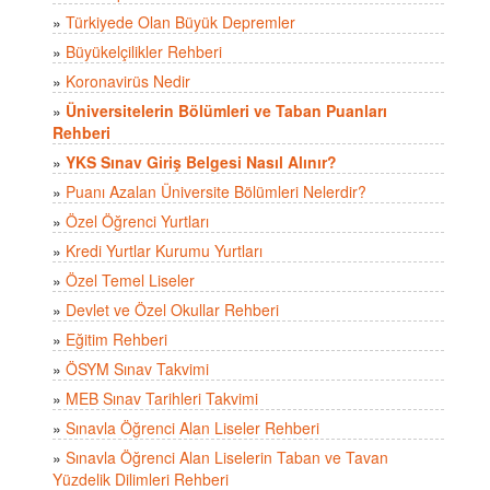
»
Türkiyede Olan Büyük Depremler
»
Büyükelçilikler Rehberi
»
Koronavirüs Nedir
»
Üniversitelerin Bölümleri ve Taban Puanları
Rehberi
»
YKS Sınav Giriş Belgesi Nasıl Alınır?
»
Puanı Azalan Üniversite Bölümleri Nelerdir?
»
Özel Öğrenci Yurtları
»
Kredi Yurtlar Kurumu Yurtları
»
Özel Temel Liseler
»
Devlet ve Özel Okullar Rehberi
»
Eğitim Rehberi
»
ÖSYM Sınav Takvimi
»
MEB Sınav Tarihleri Takvimi
»
Sınavla Öğrenci Alan Liseler Rehberi
»
Sınavla Öğrenci Alan Liselerin Taban ve Tavan
Yüzdelik Dilimleri Rehberi