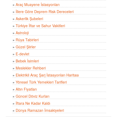
»
Araç Muayene İstasyonları
»
İllere Göre Deprem Risk Dereceleri
»
Askerlik Şubeleri
»
Türkiye İftar ve Sahur Vakitleri
»
Astroloji
»
Rüya Tabirleri
»
Güzel Şiirler
»
E-devlet
»
Bebek İsimleri
»
Meslekler Rehberi
»
Elektrikli Araç Şarj İstasyonları Haritası
»
Yöresel Türk Yemekleri Tarifleri
»
Altın Fiyatları
»
Güncel Döviz Kurları
»
İftara Ne Kadar Kaldı
»
Dünya Ramazan İmsakiyeleri