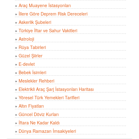
»
Araç Muayene İstasyonları
»
İllere Göre Deprem Risk Dereceleri
»
Askerlik Şubeleri
»
Türkiye İftar ve Sahur Vakitleri
»
Astroloji
»
Rüya Tabirleri
»
Güzel Şiirler
»
E-devlet
»
Bebek İsimleri
»
Meslekler Rehberi
»
Elektrikli Araç Şarj İstasyonları Haritası
»
Yöresel Türk Yemekleri Tarifleri
»
Altın Fiyatları
»
Güncel Döviz Kurları
»
İftara Ne Kadar Kaldı
»
Dünya Ramazan İmsakiyeleri