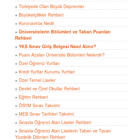
»
Türkiyede Olan Büyük Depremler
»
Büyükelçilikler Rehberi
»
Koronavirüs Nedir
»
Üniversitelerin Bölümleri ve Taban Puanları
Rehberi
»
YKS Sınav Giriş Belgesi Nasıl Alınır?
»
Puanı Azalan Üniversite Bölümleri Nelerdir?
»
Özel Öğrenci Yurtları
»
Kredi Yurtlar Kurumu Yurtları
»
Özel Temel Liseler
»
Devlet ve Özel Okullar Rehberi
»
Eğitim Rehberi
»
ÖSYM Sınav Takvimi
»
MEB Sınav Tarihleri Takvimi
»
Sınavla Öğrenci Alan Liseler Rehberi
»
Sınavla Öğrenci Alan Liselerin Taban ve Tavan
Yüzdelik Dilimleri Rehberi