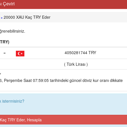
 Çeviri
20000 XAU Kaç TRY Eder
»
enebilirsiniz.
(TRY)
=
4050281744 TRY
( Türk Lirası )
Y
 Perşembe Saat 07:59:05 tarihindeki güncel döviz kur oranı dikkate
istermisiniz?