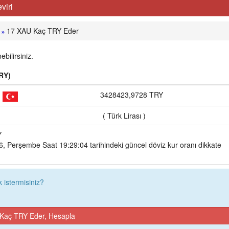
viri
17 XAU Kaç TRY Eder
»
bilirsiniz.
TRY)
3428423,9728 TRY
( Türk Lirası )
Y
 Perşembe Saat 19:29:04 tarihindeki güncel döviz kur oranı dikkate
istermisiniz?