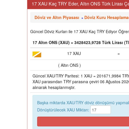
17 XAU Kaç TRY Eder, Altın ONS Türk Lirası Çe
Döviz ve Altın Piyasası
Döviz Kuru Hesaplama
»
Güncel Döviz Kurları ile 17 XAU Kaç TRY Ediyor Öğrene
17 Altın ONS (XAU) = 3428423,9728 Türk Lirası (
17 XAU
=
( Altın ONS )
Güncel XAU/TRY Paritesi: 1 XAU = 201671,9984 TR
XAU parasından TRY parasına çeviri 06 Ağustos 2026,
alınarak hesaplanmıştır.
Başka miktarda XAU/TRY döviz dönüşümü yapmak 
Dönüştürülecek XAU Miktarı: