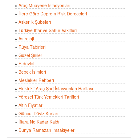
»
Araç Muayene İstasyonları
»
İllere Göre Deprem Risk Dereceleri
»
Askerlik Şubeleri
»
Türkiye İftar ve Sahur Vakitleri
»
Astroloji
»
Rüya Tabirleri
»
Güzel Şiirler
»
E-devlet
»
Bebek İsimleri
»
Meslekler Rehberi
»
Elektrikli Araç Şarj İstasyonları Haritası
»
Yöresel Türk Yemekleri Tarifleri
»
Altın Fiyatları
»
Güncel Döviz Kurları
»
İftara Ne Kadar Kaldı
»
Dünya Ramazan İmsakiyeleri