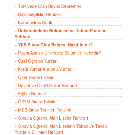
»
Türkiyede Olan Büyük Depremler
»
Büyükelçilikler Rehberi
»
Koronavirüs Nedir
»
Üniversitelerin Bölümleri ve Taban Puanları
Rehberi
»
YKS Sınav Giriş Belgesi Nasıl Alınır?
»
Puanı Azalan Üniversite Bölümleri Nelerdir?
»
Özel Öğrenci Yurtları
»
Kredi Yurtlar Kurumu Yurtları
»
Özel Temel Liseler
»
Devlet ve Özel Okullar Rehberi
»
Eğitim Rehberi
»
ÖSYM Sınav Takvimi
»
MEB Sınav Tarihleri Takvimi
»
Sınavla Öğrenci Alan Liseler Rehberi
»
Sınavla Öğrenci Alan Liselerin Taban ve Tavan
Yüzdelik Dilimleri Rehberi