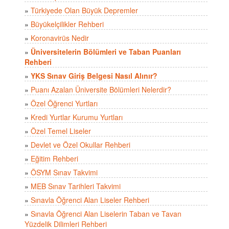
»
Türkiyede Olan Büyük Depremler
»
Büyükelçilikler Rehberi
»
Koronavirüs Nedir
»
Üniversitelerin Bölümleri ve Taban Puanları
Rehberi
»
YKS Sınav Giriş Belgesi Nasıl Alınır?
»
Puanı Azalan Üniversite Bölümleri Nelerdir?
»
Özel Öğrenci Yurtları
»
Kredi Yurtlar Kurumu Yurtları
»
Özel Temel Liseler
»
Devlet ve Özel Okullar Rehberi
»
Eğitim Rehberi
»
ÖSYM Sınav Takvimi
»
MEB Sınav Tarihleri Takvimi
»
Sınavla Öğrenci Alan Liseler Rehberi
»
Sınavla Öğrenci Alan Liselerin Taban ve Tavan
Yüzdelik Dilimleri Rehberi