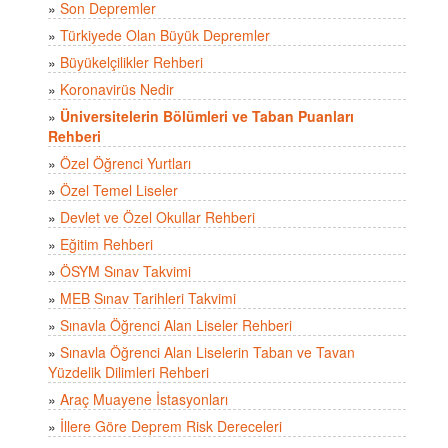
»
Son Depremler
»
Türkiyede Olan Büyük Depremler
»
Büyükelçilikler Rehberi
»
Koronavirüs Nedir
»
Üniversitelerin Bölümleri ve Taban Puanları
Rehberi
»
Özel Öğrenci Yurtları
»
Özel Temel Liseler
»
Devlet ve Özel Okullar Rehberi
»
Eğitim Rehberi
»
ÖSYM Sınav Takvimi
»
MEB Sınav Tarihleri Takvimi
»
Sınavla Öğrenci Alan Liseler Rehberi
»
Sınavla Öğrenci Alan Liselerin Taban ve Tavan
Yüzdelik Dilimleri Rehberi
»
Araç Muayene İstasyonları
»
İllere Göre Deprem Risk Dereceleri