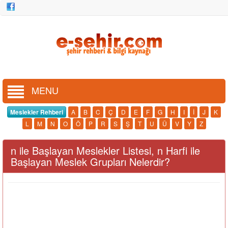
MENU
Meslekler Rehberi
A
B
C
Ç
D
E
F
G
H
I
İ
J
K
L
M
N
O
Ö
P
R
S
Ş
T
U
Ü
V
Y
Z
n ile Başlayan Meslekler Listesi, n Harfi ile
Başlayan Meslek Grupları Nelerdir?