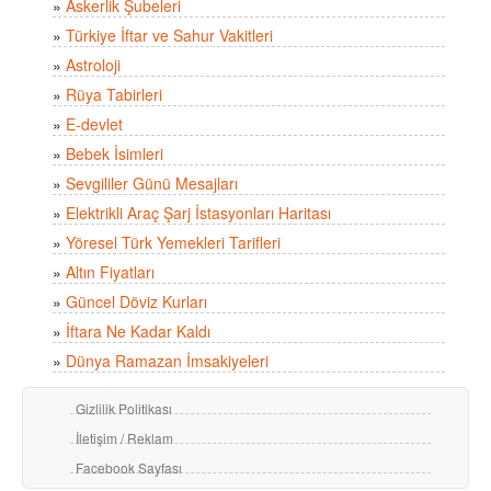
»
Askerlik Şubeleri
»
Türkiye İftar ve Sahur Vakitleri
»
Astroloji
»
Rüya Tabirleri
»
E-devlet
»
Bebek İsimleri
»
Sevgililer Günü Mesajları
»
Elektrikli Araç Şarj İstasyonları Haritası
»
Yöresel Türk Yemekleri Tarifleri
»
Altın Fiyatları
»
Güncel Döviz Kurları
»
İftara Ne Kadar Kaldı
»
Dünya Ramazan İmsakiyeleri
Gizlilik Politikası
İletişim / Reklam
Facebook Sayfası