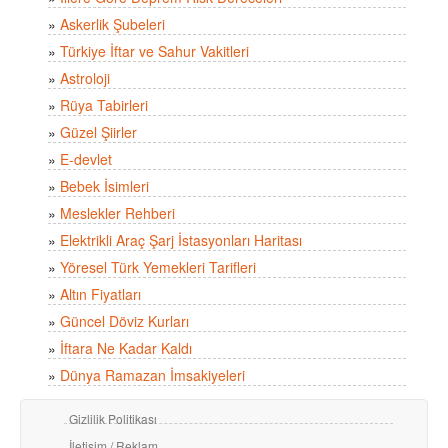
»
Askerlik Şubeleri
»
Türkiye İftar ve Sahur Vakitleri
»
Astroloji
»
Rüya Tabirleri
»
Güzel Şiirler
»
E-devlet
»
Bebek İsimleri
»
Meslekler Rehberi
»
Elektrikli Araç Şarj İstasyonları Haritası
»
Yöresel Türk Yemekleri Tarifleri
»
Altın Fiyatları
»
Güncel Döviz Kurları
»
İftara Ne Kadar Kaldı
»
Dünya Ramazan İmsakiyeleri
Gizlilik Politikası
İletişim / Reklam