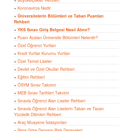
»
Koronavirüs Nedir
»
Üniversitelerin Bölümleri ve Taban Puanları
Rehberi
»
YKS Sınav Giriş Belgesi Nasıl Alınır?
»
Puanı Azalan Üniversite Bölümleri Nelerdir?
»
Özel Öğrenci Yurtları
»
Kredi Yurtlar Kurumu Yurtları
»
Özel Temel Liseler
»
Devlet ve Özel Okullar Rehberi
»
Eğitim Rehberi
»
ÖSYM Sınav Takvimi
»
MEB Sınav Tarihleri Takvimi
»
Sınavla Öğrenci Alan Liseler Rehberi
»
Sınavla Öğrenci Alan Liselerin Taban ve Tavan
Yüzdelik Dilimleri Rehberi
»
Araç Muayene İstasyonları
»
İllere Göre Deprem Risk Dereceleri