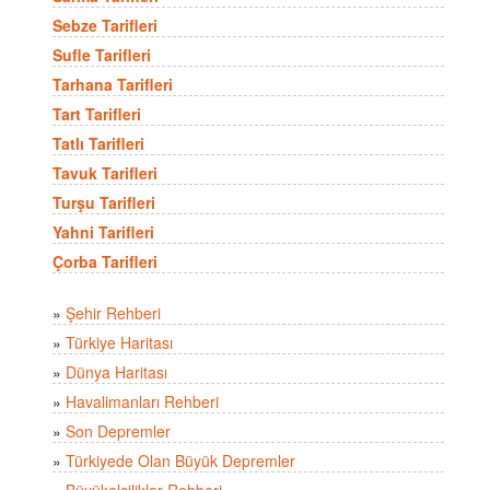
Sebze Tarifleri
Sufle Tarifleri
Tarhana Tarifleri
Tart Tarifleri
Tatlı Tarifleri
Tavuk Tarifleri
Turşu Tarifleri
Yahni Tarifleri
Çorba Tarifleri
»
Şehir Rehberi
»
Türkiye Haritası
»
Dünya Haritası
»
Havalimanları Rehberi
»
Son Depremler
»
Türkiyede Olan Büyük Depremler
»
Büyükelçilikler Rehberi