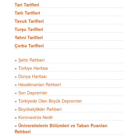
Tart Tarifleri
Tatlı Tarifleri
Tavuk Tarifleri
Turşu Tarifleri
Yahni Tarifleri
Çorba Tarifleri
»
Şehir Rehberi
»
Türkiye Haritası
»
Dünya Haritası
»
Havalimanları Rehberi
»
Son Depremler
»
Türkiyede Olan Büyük Depremler
»
Büyükelçilikler Rehberi
»
Koronavirüs Nedir
»
Üniversitelerin Bölümleri ve Taban Puanları
Rehberi