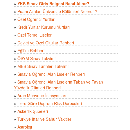
»
YKS Sınav Giriş Belgesi Nasıl Alınır?
»
Puanı Azalan Üniversite Bölümleri Nelerdir?
»
Özel Öğrenci Yurtları
»
Kredi Yurtlar Kurumu Yurtları
»
Özel Temel Liseler
»
Devlet ve Özel Okullar Rehberi
»
Eğitim Rehberi
»
ÖSYM Sınav Takvimi
»
MEB Sınav Tarihleri Takvimi
»
Sınavla Öğrenci Alan Liseler Rehberi
»
Sınavla Öğrenci Alan Liselerin Taban ve Tavan
Yüzdelik Dilimleri Rehberi
»
Araç Muayene İstasyonları
»
İllere Göre Deprem Risk Dereceleri
»
Askerlik Şubeleri
»
Türkiye İftar ve Sahur Vakitleri
»
Astroloji