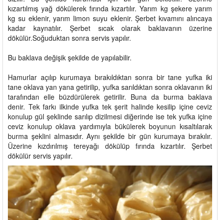
kızartılmış yağ dökülerek fırında kızartılır. Yarım kg şekere yarım
kg su eklenir, yarım limon suyu eklenir. Şerbet kıvamını alıncaya
kadar kaynatılır. Şerbet sıcak olarak baklavanın üzerine
dökülür.Soğuduktan sonra servis yapılır.
Bu baklava değişik şekilde de yapılabilir.
Hamurlar açılıp kurumaya bırakıldıktan sonra bir tane yufka iki
tane oklava yan yana getirilip, yufka sarıldıktan sonra oklavanın iki
tarafından elle büzdürülerek getirilir. Buna da burma baklava
denir. Tek farkı ilkinde yufka tek şerit halinde kesilip içine ceviz
konulup gül şeklinde sarılıp dizilmesi diğerinde ise tek yufka içine
ceviz konulup oklava yardımıyla bükülerek boyunun kısaltılarak
burma şeklini almasıdır. Aynı şekilde bir gün kurumaya bırakılır.
Üzerine kızdırılmış tereyağı dökülüp fırında kızartılır. Şerbet
dökülür servis yapılır.