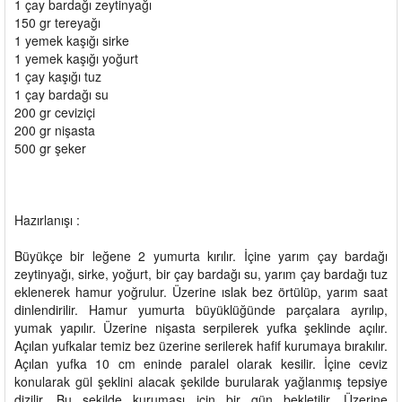
1 çay bardağı zeytinyağı
150 gr tereyağı
1 yemek kaşığı sirke
1 yemek kaşığı yoğurt
1 çay kaşığı tuz
1 çay bardağı su
200 gr ceviziçi
200 gr nişasta
500 gr şeker
Hazırlanışı :
Büyükçe bir leğene 2 yumurta kırılır. İçine yarım çay bardağı
zeytinyağı, sirke, yoğurt, bir çay bardağı su, yarım çay bardağı tuz
eklenerek hamur yoğrulur. Üzerine ıslak bez örtülüp, yarım saat
dinlendirilir. Hamur yumurta büyüklüğünde parçalara ayrılıp,
yumak yapılır. Üzerine nişasta serpilerek yufka şeklinde açılır.
Açılan yufkalar temiz bez üzerine serilerek hafif kurumaya bırakılır.
Açılan yufka 10 cm eninde paralel olarak kesilir. İçine ceviz
konularak gül şeklini alacak şekilde burularak yağlanmış tepsiye
dizilir. Bu şekilde kuruması için bir gün bekletilir. Üzerine