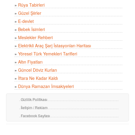
»
Rüya Tabirleri
»
Güzel Şiirler
»
E-devlet
»
Bebek İsimleri
»
Meslekler Rehberi
»
Elektrikli Araç Şarj İstasyonları Haritası
»
Yöresel Türk Yemekleri Tarifleri
»
Altın Fiyatları
»
Güncel Döviz Kurları
»
İftara Ne Kadar Kaldı
»
Dünya Ramazan İmsakiyeleri
Gizlilik Politikası
İletişim / Reklam
Facebook Sayfası