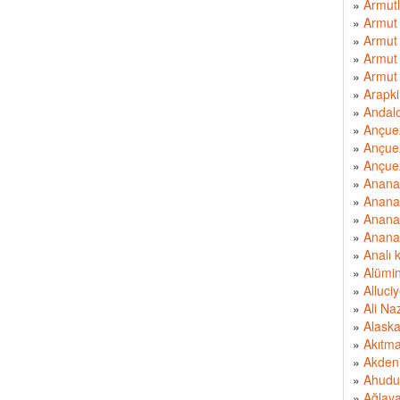
»
Armut
»
Armut 
»
Armut
»
Armut
»
Armut
»
Arapki
»
Andalo
»
Ançuez
»
Ançue
»
Ançue
»
Anana
»
Ananas
»
Ananas
»
Ananas
»
Analı k
»
Alümi
»
Alluci
»
Ali Na
»
Alask
»
Akıtm
»
Akdeni
»
Ahudu
»
Ağlay