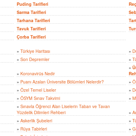
Puding Tarifleri
Reç
Sarma Tarifleri
Seb
Tarhana Tarifleri
Tart
Tavuk Tarifleri
Tur
Çorba Tarifleri
»
Türkiye Haritası
»
D
»
Son Depremler
»
T
»
Ü
»
Koronavirüs Nedir
Reh
»
Puanı Azalan Üniversite Bölümleri Nelerdir?
»
Ö
»
Özel Temel Liseler
»
D
»
ÖSYM Sınav Takvimi
»
M
»
Sınavla Öğrenci Alan Liselerin Taban ve Tavan
Yüzdelik Dilimleri Rehberi
»
A
»
Askerlik Şubeleri
»
Tü
»
Rüya Tabirleri
»
Gü