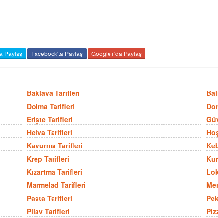
da Paylaş
Facebook'ta Paylaş
Google+'da Paylaş
Baklava Tarifleri
Balı
Dolma Tarifleri
Don
Erişte Tarifleri
Güv
Helva Tarifleri
Hoş
Kavurma Tarifleri
Keb
Krep Tarifleri
Kur
Kızartma Tarifleri
Lok
Marmelad Tarifleri
Mer
Pasta Tarifleri
Pek
Pilav Tarifleri
Pizz