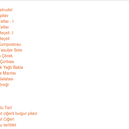
 strudel
pilav
tlısı - I
atlısı
eçeli -I
eçeli
Kompostosu
Fasulye Sote
ı Çörek
 Çorbası
k Yağlı Bakla
a Mantısı
Salatası
öreği
lu Tart
t ciğerli bulgur pilavi
t Ciğeri
u tartölet