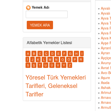
Yemek Adı
»
Ayvalı
»
Ayvalı 
»
Ayva Ta
»
Ayva T
»
Ayva R
»
Ayva R
»
Ayva 
Alfabetik Yemekler Listesi
»
Ayşe 
»
Ayranl
»
Ayran
A
B
C
Ç
D
E
F
G
H
I
»
Ayçiçe
İ
J
K
L
M
N
O
Ö
P
R
»
Avuny
S
Ş
T
U
Ü
V
Y
Z
»
Avrat 
»
Avcı B
Yöresel Türk Yemekleri
»
Aşure
»
Asıda
Tarifleri, Geleneksel
»
Ashak
Tarifler
»
Artmut
»
Arnavu
»
Arnavu
»
Armutl