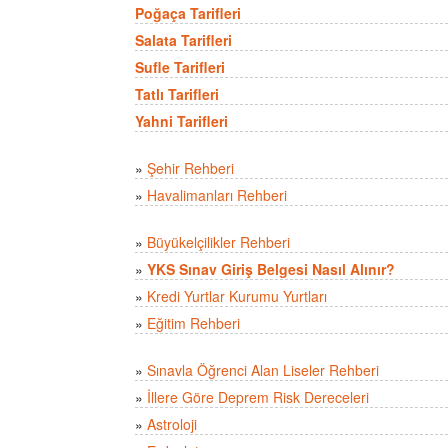
Poğaça Tarifleri
Salata Tarifleri
Sufle Tarifleri
Tatlı Tarifleri
Yahni Tarifleri
»
Şehir Rehberi
»
Havalimanları Rehberi
»
Büyükelçilikler Rehberi
»
YKS Sınav Giriş Belgesi Nasıl Alınır?
»
Kredi Yurtlar Kurumu Yurtları
»
Eğitim Rehberi
»
Sınavla Öğrenci Alan Liseler Rehberi
»
İllere Göre Deprem Risk Dereceleri
»
Astroloji