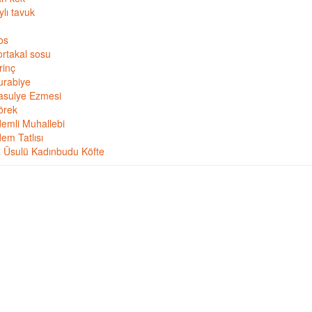
lı tavuk
Sos
portakal sosu
irinç
Kurabiye
Fasulye Ezmesi
Börek
emli Muhallebi
em Tatlısı
 Üsulü Kadınbudu Köfte