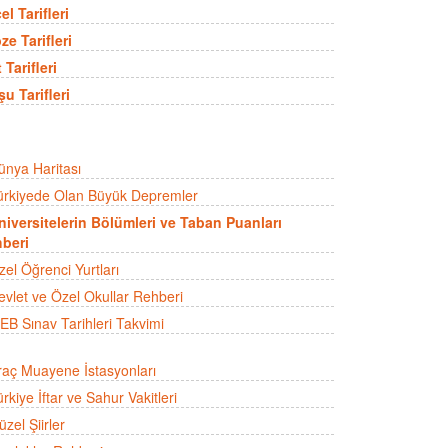
el Tarifleri
ze Tarifleri
 Tarifleri
şu Tarifleri
ünya Haritası
ürkiyede Olan Büyük Depremler
niversitelerin Bölümleri ve Taban Puanları
beri
zel Öğrenci Yurtları
evlet ve Özel Okullar Rehberi
EB Sınav Tarihleri Takvimi
raç Muayene İstasyonları
rkiye İftar ve Sahur Vakitleri
zel Şiirler