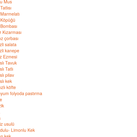
lu Mus
Tatlısı
 Marmelatı
 Köpüğü
 Bombası
r Kızarması
z çorbası
li salata
zli kanepe
z Ezmesi
slı Tavuk
lı Tatlı
lı pilav
lı kek
ızlı köfte
nyum folyoda pastırma
ye
zik
a
a
z usulü
dulu- Limonlu Kek
an kek