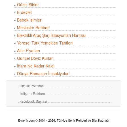
»
Güzel Şiirler
»
E-devlet
»
Bebek İsimleri
»
Meslekler Rehberi
»
Elektrikli Araç Şarj İstasyonları Haritası
»
Yöresel Türk Yemekleri Tarifleri
»
Altın Fiyatları
»
Güncel Döviz Kurları
»
İftara Ne Kadar Kaldı
»
Dünya Ramazan İmsakiyeleri
Gizlilik Politikası
İletişim / Reklam
Facebook Sayfası
E-sehir.com © 2004 - 2026, Türkiye Şehir Rehberi ve Bilgi Kaynağı