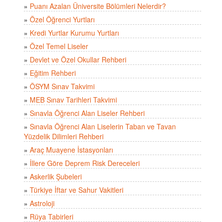
»
Puanı Azalan Üniversite Bölümleri Nelerdir?
»
Özel Öğrenci Yurtları
»
Kredi Yurtlar Kurumu Yurtları
»
Özel Temel Liseler
»
Devlet ve Özel Okullar Rehberi
»
Eğitim Rehberi
»
ÖSYM Sınav Takvimi
»
MEB Sınav Tarihleri Takvimi
»
Sınavla Öğrenci Alan Liseler Rehberi
»
Sınavla Öğrenci Alan Liselerin Taban ve Tavan
Yüzdelik Dilimleri Rehberi
»
Araç Muayene İstasyonları
»
İllere Göre Deprem Risk Dereceleri
»
Askerlik Şubeleri
»
Türkiye İftar ve Sahur Vakitleri
»
Astroloji
»
Rüya Tabirleri