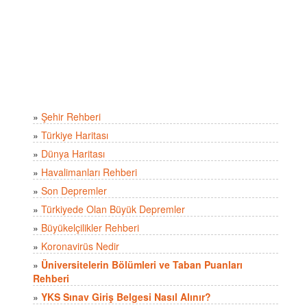
»
Şehir Rehberi
»
Türkiye Haritası
»
Dünya Haritası
»
Havalimanları Rehberi
»
Son Depremler
»
Türkiyede Olan Büyük Depremler
»
Büyükelçilikler Rehberi
»
Koronavirüs Nedir
»
Üniversitelerin Bölümleri ve Taban Puanları
Rehberi
»
YKS Sınav Giriş Belgesi Nasıl Alınır?