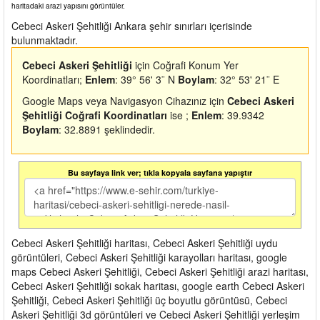
haritadaki arazi yapısını görüntüler.
Cebeci Askeri Şehitliği Ankara şehir sınırları içerisinde
bulunmaktadır.
Cebeci Askeri Şehitliği
için Coğrafi Konum Yer
Koordinatları;
Enlem
: 39° 56' 3¨ N
Boylam
: 32° 53' 21¨ E
Google Maps veya Navigasyon Cihazınız için
Cebeci Askeri
Şehitliği Coğrafi Koordinatları
ise ;
Enlem
: 39.9342
Boylam
: 32.8891 şeklindedir.
Bu sayfaya link ver; tıkla kopyala sayfana yapıştır
Cebeci Askeri Şehitliği haritası, Cebeci Askeri Şehitliği uydu
görüntüleri, Cebeci Askeri Şehitliği karayolları haritası, google
maps Cebeci Askeri Şehitliği, Cebeci Askeri Şehitliği arazi haritası,
Cebeci Askeri Şehitliği sokak haritası, google earth Cebeci Askeri
Şehitliği, Cebeci Askeri Şehitliği üç boyutlu görüntüsü, Cebeci
Askeri Şehitliği 3d görüntüleri ve Cebeci Askeri Şehitliği yerleşim