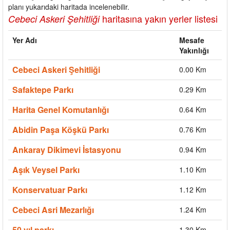
planı yukarıdaki haritada incelenebilir.
haritasına yakın yerler listesi
Cebeci Askeri Şehitliği
Yer Adı
Mesafe
Yakınlığı
Cebeci Askeri Şehitliği
0.00 Km
Safaktepe Parkı
0.29 Km
Harita Genel Komutanlığı
0.64 Km
Abidin Paşa Köşkü Parkı
0.76 Km
Ankaray Dikimevi İstasyonu
0.94 Km
Aşık Veysel Parkı
1.10 Km
Konservatuar Parkı
1.12 Km
Cebeci Asri Mezarlığı
1.24 Km
50.yıl parkı
1.30 Km