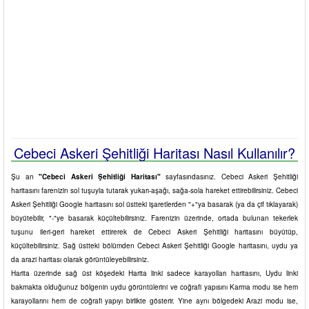
Cebeci Askeri Şehitliği Haritası Nasıl Kullanılır?
Şu an
"Cebeci Askeri Şehitliği Haritası"
sayfasındasınız. Cebeci Askeri Şehitliği
haritasını farenizin sol tuşuyla tutarak yukarı-aşağı, sağa-sola hareket ettirebilirsiniz. Cebeci
Askeri Şehitliği Google haritasını sol üstteki işaretlerden "+"ya basarak (ya da çif tıklayarak)
büyütebilir, "-"ye basarak küçültebilirsiniz. Farenizin üzerinde, ortada bulunan tekerlek
tuşunu ileri-geri hareket ettirerek de Cebeci Askeri Şehitliği haritasını büyütüp,
küçültebilirsiniz. Sağ üstteki bölümden Cebeci Askeri Şehitliği Google haritasını, uydu ya
da arazi haritası olarak görüntüleyebilirsiniz.
Harita üzerinde sağ üst köşedeki Harita linki sadece karayolları haritasını, Uydu linki
bakmakta olduğunuz bölgenin uydu görüntülerini ve coğrafi yapısını Karma modu ise hem
karayollarını hem de coğrafi yapıyı birlikte gösterir. Yine aynı bölgedeki Arazi modu ise,