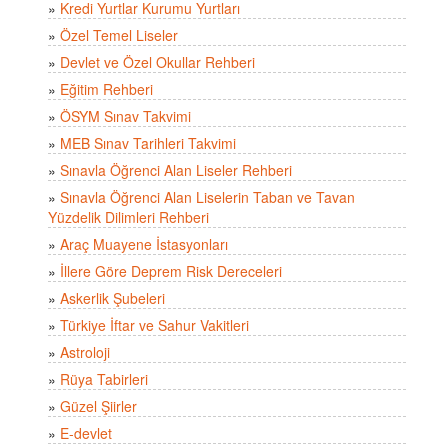
»
Kredi Yurtlar Kurumu Yurtları
»
Özel Temel Liseler
»
Devlet ve Özel Okullar Rehberi
»
Eğitim Rehberi
»
ÖSYM Sınav Takvimi
»
MEB Sınav Tarihleri Takvimi
»
Sınavla Öğrenci Alan Liseler Rehberi
»
Sınavla Öğrenci Alan Liselerin Taban ve Tavan
Yüzdelik Dilimleri Rehberi
»
Araç Muayene İstasyonları
»
İllere Göre Deprem Risk Dereceleri
»
Askerlik Şubeleri
»
Türkiye İftar ve Sahur Vakitleri
»
Astroloji
»
Rüya Tabirleri
»
Güzel Şiirler
»
E-devlet