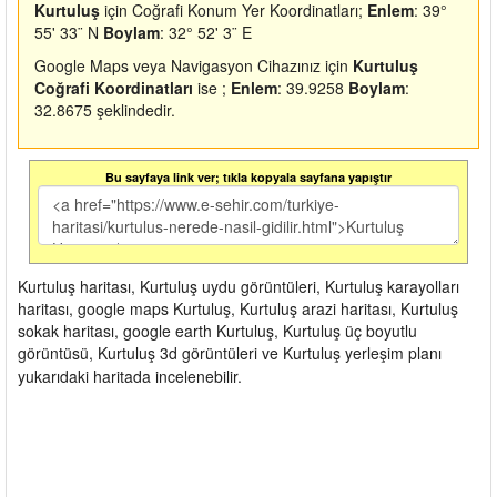
Kurtuluş
için Coğrafi Konum Yer Koordinatları;
Enlem
: 39°
55' 33¨ N
Boylam
: 32° 52' 3¨ E
Google Maps veya Navigasyon Cihazınız için
Kurtuluş
Coğrafi Koordinatları
ise ;
Enlem
: 39.9258
Boylam
:
32.8675 şeklindedir.
Bu sayfaya link ver; tıkla kopyala sayfana yapıştır
Kurtuluş haritası, Kurtuluş uydu görüntüleri, Kurtuluş karayolları
haritası, google maps Kurtuluş, Kurtuluş arazi haritası, Kurtuluş
sokak haritası, google earth Kurtuluş, Kurtuluş üç boyutlu
görüntüsü, Kurtuluş 3d görüntüleri ve Kurtuluş yerleşim planı
yukarıdaki haritada incelenebilir.