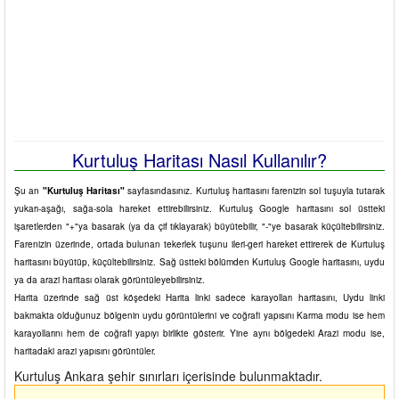
Kurtuluş Haritası Nasıl Kullanılır?
Şu an
"Kurtuluş Haritası"
sayfasındasınız. Kurtuluş haritasını farenizin sol tuşuyla tutarak
yukarı-aşağı, sağa-sola hareket ettirebilirsiniz. Kurtuluş Google haritasını sol üstteki
işaretlerden "+"ya basarak (ya da çif tıklayarak) büyütebilir, "-"ye basarak küçültebilirsiniz.
Farenizin üzerinde, ortada bulunan tekerlek tuşunu ileri-geri hareket ettirerek de Kurtuluş
haritasını büyütüp, küçültebilirsiniz. Sağ üstteki bölümden Kurtuluş Google haritasını, uydu
ya da arazi haritası olarak görüntüleyebilirsiniz.
Harita üzerinde sağ üst köşedeki Harita linki sadece karayolları haritasını, Uydu linki
bakmakta olduğunuz bölgenin uydu görüntülerini ve coğrafi yapısını Karma modu ise hem
karayollarını hem de coğrafi yapıyı birlikte gösterir. Yine aynı bölgedeki Arazi modu ise,
haritadaki arazi yapısını görüntüler.
Kurtuluş Ankara şehir sınırları içerisinde bulunmaktadır.