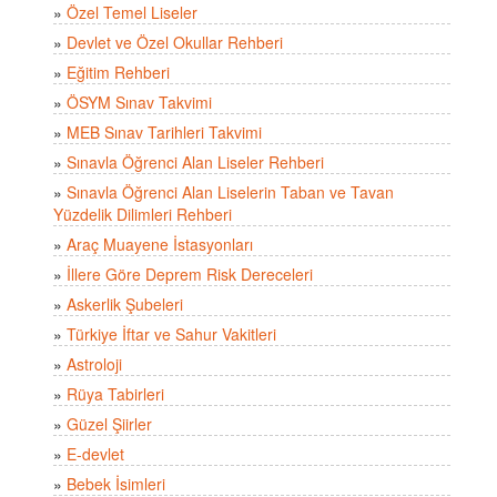
»
Özel Temel Liseler
»
Devlet ve Özel Okullar Rehberi
»
Eğitim Rehberi
»
ÖSYM Sınav Takvimi
»
MEB Sınav Tarihleri Takvimi
»
Sınavla Öğrenci Alan Liseler Rehberi
»
Sınavla Öğrenci Alan Liselerin Taban ve Tavan
Yüzdelik Dilimleri Rehberi
»
Araç Muayene İstasyonları
»
İllere Göre Deprem Risk Dereceleri
»
Askerlik Şubeleri
»
Türkiye İftar ve Sahur Vakitleri
»
Astroloji
»
Rüya Tabirleri
»
Güzel Şiirler
»
E-devlet
»
Bebek İsimleri