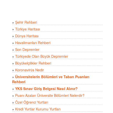
»
Şehir Rehberi
»
Türkiye Haritası
»
Dünya Haritası
»
Havalimanları Rehberi
»
Son Depremler
»
Türkiyede Olan Büyük Depremler
»
Büyükelçilikler Rehberi
»
Koronavirüs Nedir
»
Üniversitelerin Bölümleri ve Taban Puanları
Rehberi
»
YKS Sınav Giriş Belgesi Nasıl Alınır?
»
Puanı Azalan Üniversite Bölümleri Nelerdir?
»
Özel Öğrenci Yurtları
»
Kredi Yurtlar Kurumu Yurtları