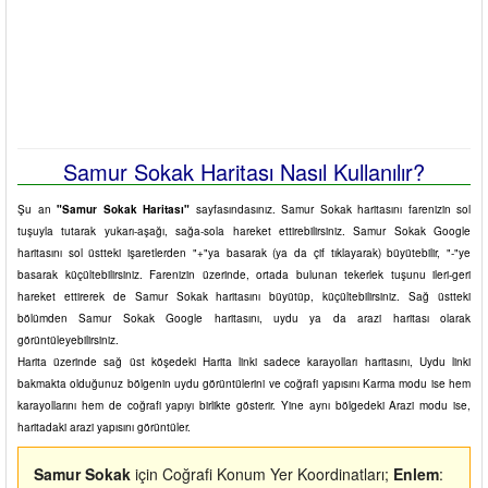
Samur Sokak Haritası Nasıl Kullanılır?
Şu an
"Samur Sokak Haritası"
sayfasındasınız. Samur Sokak haritasını farenizin sol
tuşuyla tutarak yukarı-aşağı, sağa-sola hareket ettirebilirsiniz. Samur Sokak Google
haritasını sol üstteki işaretlerden "+"ya basarak (ya da çif tıklayarak) büyütebilir, "-"ye
basarak küçültebilirsiniz. Farenizin üzerinde, ortada bulunan tekerlek tuşunu ileri-geri
hareket ettirerek de Samur Sokak haritasını büyütüp, küçültebilirsiniz. Sağ üstteki
bölümden Samur Sokak Google haritasını, uydu ya da arazi haritası olarak
görüntüleyebilirsiniz.
Harita üzerinde sağ üst köşedeki Harita linki sadece karayolları haritasını, Uydu linki
bakmakta olduğunuz bölgenin uydu görüntülerini ve coğrafi yapısını Karma modu ise hem
karayollarını hem de coğrafi yapıyı birlikte gösterir. Yine aynı bölgedeki Arazi modu ise,
haritadaki arazi yapısını görüntüler.
Samur Sokak
için Coğrafi Konum Yer Koordinatları;
Enlem
: