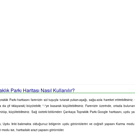
lık Parkı Haritası Nasıl Kullanılır?
klık Parkı haritasını farenizin sol tuşuyla tutarak yukarı-aşağı, sağa-sola hareket ettirebilirsiniz
 da çif tıklayarak) büyütebilir, "-"ye basarak küçültebilirsiniz. Farenizin üzerinde, ortada bulunan
üyütüp, küçültebilirsiniz. Sağ üstteki bölümden Çankaya Topraklık Parkı Google haritasını, uydu ya
sını, Uydu linki bakmakta olduğunuz bölgenin uydu görüntülerini ve coğrafi yapısını Karma mod
zi modu ise, haritadaki arazi yapısını görüntüler.