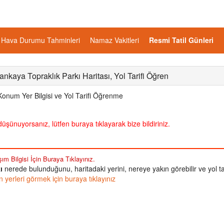
Hava Durumu Tahminleri
Namaz Vakitleri
Resmi Tatil Günleri
nkaya Topraklık Parkı Haritası, Yol Tarifi Öğren
Konum Yer Bilgisi ve Yol Tarifi Öğrenme
üşünuyorsanız, lütfen buraya tıklayarak bize bildiriniz.
ım Bilgisi İçin Buraya Tıklayınız.
ı
nerede bulunduğunu, haritadaki yerini, nereye yakın görebilir ve yol tar
yerleri görmek için buraya tıklayınız