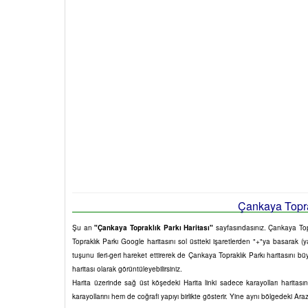
Çankaya Toprak
Şu an
"Çankaya Topraklık Parkı Haritası"
sayfasındasınız. Çankaya Topra
Topraklık Parkı Google haritasını sol üstteki işaretlerden "+"ya basarak (ya
tuşunu ileri-geri hareket ettirerek de Çankaya Topraklık Parkı haritasını b
haritası olarak görüntüleyebilirsiniz.
Harita üzerinde sağ üst köşedeki Harita linki sadece karayolları harita
karayollarını hem de coğrafi yapıyı birlikte gösterir. Yine aynı bölgedeki Ara