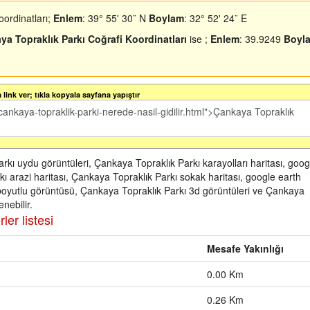
ordinatları;
Enlem
: 39° 55' 30¨ N
Boylam
: 32° 52' 24¨ E
ya Topraklık Parkı Coğrafi Koordinatları
ise ;
Enlem
: 39.9249
Boyl
link ver; tıkla kopyala sayfana yapıştır
rkı uydu görüntüleri, Çankaya Topraklık Parkı karayolları haritası, goog
 arazi haritası, Çankaya Topraklık Parkı sokak haritası, google earth
boyutlu görüntüsü, Çankaya Topraklık Parkı 3d görüntüleri ve Çankaya
nebilir.
ler listesi
Mesafe Yakınlığı
0.00 Km
0.26 Km