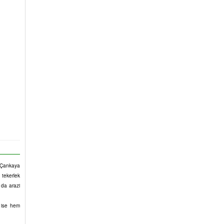
. Çankaya
 tekerlek
 da arazi
u ise hem