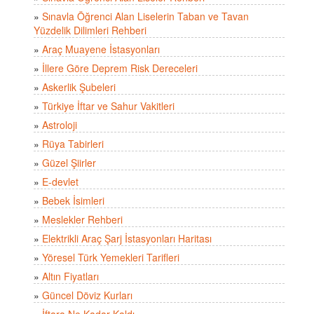
»
Sınavla Öğrenci Alan Liselerin Taban ve Tavan
Yüzdelik Dilimleri Rehberi
»
Araç Muayene İstasyonları
»
İllere Göre Deprem Risk Dereceleri
»
Askerlik Şubeleri
»
Türkiye İftar ve Sahur Vakitleri
»
Astroloji
»
Rüya Tabirleri
»
Güzel Şiirler
»
E-devlet
»
Bebek İsimleri
»
Meslekler Rehberi
»
Elektrikli Araç Şarj İstasyonları Haritası
»
Yöresel Türk Yemekleri Tarifleri
»
Altın Fiyatları
»
Güncel Döviz Kurları
»
İftara Ne Kadar Kaldı