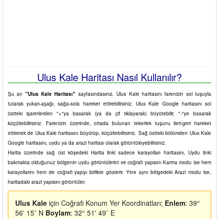
Ulus Kale Haritası Nasıl Kullanılır?
Şu an
"Ulus Kale Haritası"
sayfasındasınız. Ulus Kale haritasını farenizin sol tuşuyla
tutarak yukarı-aşağı, sağa-sola hareket ettirebilirsiniz. Ulus Kale Google haritasını sol
üstteki işaretlerden "+"ya basarak (ya da çif tıklayarak) büyütebilir, "-"ye basarak
küçültebilirsiniz. Farenizin üzerinde, ortada bulunan tekerlek tuşunu ileri-geri hareket
ettirerek de Ulus Kale haritasını büyütüp, küçültebilirsiniz. Sağ üstteki bölümden Ulus Kale
Google haritasını, uydu ya da arazi haritası olarak görüntüleyebilirsiniz.
Harita üzerinde sağ üst köşedeki Harita linki sadece karayolları haritasını, Uydu linki
bakmakta olduğunuz bölgenin uydu görüntülerini ve coğrafi yapısını Karma modu ise hem
karayollarını hem de coğrafi yapıyı birlikte gösterir. Yine aynı bölgedeki Arazi modu ise,
haritadaki arazi yapısını görüntüler.
Ulus Kale
için Coğrafi Konum Yer Koordinatları;
Enlem
: 39°
56' 15¨ N
Boylam
: 32° 51' 49¨ E