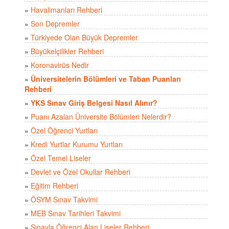
»
Havalimanları Rehberi
»
Son Depremler
»
Türkiyede Olan Büyük Depremler
»
Büyükelçilikler Rehberi
»
Koronavirüs Nedir
»
Üniversitelerin Bölümleri ve Taban Puanları
Rehberi
»
YKS Sınav Giriş Belgesi Nasıl Alınır?
»
Puanı Azalan Üniversite Bölümleri Nelerdir?
»
Özel Öğrenci Yurtları
»
Kredi Yurtlar Kurumu Yurtları
»
Özel Temel Liseler
»
Devlet ve Özel Okullar Rehberi
»
Eğitim Rehberi
»
ÖSYM Sınav Takvimi
»
MEB Sınav Tarihleri Takvimi
»
Sınavla Öğrenci Alan Liseler Rehberi