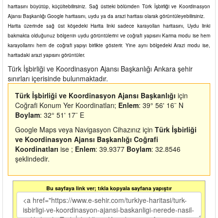
haritasını büyütüp, küçültebilirsiniz. Sağ üstteki bölümden Türk İşbirliği ve Koordinasyon
Ajansı Başkanlığı Google haritasını, uydu ya da arazi haritası olarak görüntüleyebilirsiniz.
Harita üzerinde sağ üst köşedeki Harita linki sadece karayolları haritasını, Uydu linki
bakmakta olduğunuz bölgenin uydu görüntülerini ve coğrafi yapısını Karma modu ise hem
karayollarını hem de coğrafi yapıyı birlikte gösterir. Yine aynı bölgedeki Arazi modu ise,
haritadaki arazi yapısını görüntüler.
Türk İşbirliği ve Koordinasyon Ajansı Başkanlığı Ankara şehir
sınırları içerisinde bulunmaktadır.
Türk İşbirliği ve Koordinasyon Ajansı Başkanlığı
için
Coğrafi Konum Yer Koordinatları;
Enlem
: 39° 56' 16¨ N
Boylam
: 32° 51' 17¨ E
Google Maps veya Navigasyon Cihazınız için
Türk İşbirliği
ve Koordinasyon Ajansı Başkanlığı Coğrafi
Koordinatları
ise ;
Enlem
: 39.9377
Boylam
: 32.8546
şeklindedir.
Bu sayfaya link ver; tıkla kopyala sayfana yapıştır