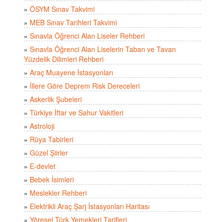
»
ÖSYM Sınav Takvimi
»
MEB Sınav Tarihleri Takvimi
»
Sınavla Öğrenci Alan Liseler Rehberi
»
Sınavla Öğrenci Alan Liselerin Taban ve Tavan
Yüzdelik Dilimleri Rehberi
»
Araç Muayene İstasyonları
»
İllere Göre Deprem Risk Dereceleri
»
Askerlik Şubeleri
»
Türkiye İftar ve Sahur Vakitleri
»
Astroloji
»
Rüya Tabirleri
»
Güzel Şiirler
»
E-devlet
»
Bebek İsimleri
»
Meslekler Rehberi
»
Elektrikli Araç Şarj İstasyonları Haritası
»
Yöresel Türk Yemekleri Tarifleri