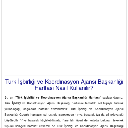
Türk İşbirliği ve Koordinasyon Ajansı Başkanlığı
Haritası Nasıl Kullanılır?
Şu an
"Türk İşbirliği ve Koordinasyon Ajansı Başkanlığı Haritası"
sayfasındasınız.
Türk İşbirliği ve Koordinasyon Ajansı Başkanlığı haritasını farenizin sol tuşuyla tutarak
yukarı-aşağı, sağa-sola hareket ettirebilirsiniz. Türk İşbirliği ve Koordinasyon Ajansı
Başkanlığı Google haritasını sol üstteki işaretlerden "+"ya basarak (ya da çif tıklayarak)
büyütebilir, "-"ye basarak küçültebilirsiniz. Farenizin üzerinde, ortada bulunan tekerlek
tuşunu ileri-geri hareket ettirerek de Türk İşbirliği ve Koordinasyon Ajansı Başkanlığı