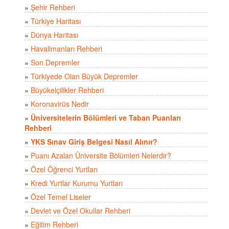
»
Şehir Rehberi
»
Türkiye Haritası
»
Dünya Haritası
»
Havalimanları Rehberi
»
Son Depremler
»
Türkiyede Olan Büyük Depremler
»
Büyükelçilikler Rehberi
»
Koronavirüs Nedir
»
Üniversitelerin Bölümleri ve Taban Puanları
Rehberi
»
YKS Sınav Giriş Belgesi Nasıl Alınır?
»
Puanı Azalan Üniversite Bölümleri Nelerdir?
»
Özel Öğrenci Yurtları
»
Kredi Yurtlar Kurumu Yurtları
»
Özel Temel Liseler
»
Devlet ve Özel Okullar Rehberi
»
Eğitim Rehberi