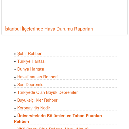
İstanbul İlçelerinde Hava Durumu Raporları
»
Şehir Rehberi
»
Türkiye Haritası
»
Dünya Haritası
»
Havalimanları Rehberi
»
Son Depremler
»
Türkiyede Olan Büyük Depremler
»
Büyükelçilikler Rehberi
»
Koronavirüs Nedir
»
Üniversitelerin Bölümleri ve Taban Puanları
Rehberi
»
YKS Sınav Giriş Belgesi Nasıl Alınır?