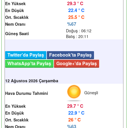
29.3 ° C
En Yüksek
22.4 ° C
En Düşük
25.5 ° C
Ort. Sıcaklık
%67
Nem Oranı
Doğuş : 06:12
Güneş Saati
Batış : 20:11
Twitter'da Paylaş
Facebook'ta Paylaş
WhatsApp'ta Paylaş
Google+'da Paylaş
12 Ağustos 2026 Çarşamba
Güneşli
Hava Durumu Tahmini
29.7 ° C
En Yüksek
22.9 ° C
En Düşük
26 ° C
Ort. Sıcaklık
%63
Nem Oranı