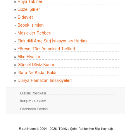
»
Rüya Tabirleri
»
Güzel Şiirler
»
E-devlet
»
Bebek İsimleri
»
Meslekler Rehberi
»
Elektrikli Araç Şarj İstasyonları Haritası
»
Yöresel Türk Yemekleri Tarifleri
»
Altın Fiyatları
»
Güncel Döviz Kurları
»
İftara Ne Kadar Kaldı
»
Dünya Ramazan İmsakiyeleri
Gizlilik Politikası
İletişim / Reklam
Facebook Sayfası
E-sehir.com © 2004 - 2026, Türkiye Şehir Rehberi ve Bilgi Kaynağı