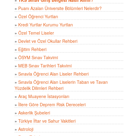
»
Puanı Azalan Üniversite Bölümleri Nelerdir?
»
Özel Öğrenci Yurtları
»
Kredi Yurtlar Kurumu Yurtları
»
Özel Temel Liseler
»
Devlet ve Özel Okullar Rehberi
»
Eğitim Rehberi
»
ÖSYM Sınav Takvimi
»
MEB Sınav Tarihleri Takvimi
»
Sınavla Öğrenci Alan Liseler Rehberi
»
Sınavla Öğrenci Alan Liselerin Taban ve Tavan
Yüzdelik Dilimleri Rehberi
»
Araç Muayene İstasyonları
»
İllere Göre Deprem Risk Dereceleri
»
Askerlik Şubeleri
»
Türkiye İftar ve Sahur Vakitleri
»
Astroloji