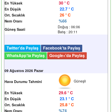
30 ° C
En Yüksek
22.7 ° C
En Düşük
26 ° C
Ort. Sıcaklık
%66
Nem Oranı
Doğuş : 06:06
Güneş Saati
Batış : 20:11
Twitter'da Paylaş
Facebook'ta Paylaş
WhatsApp'ta Paylaş
Google+'da Paylaş
09 Ağustos 2026 Pazar
Güneşli
Hava Durumu Tahmini
29.6 ° C
En Yüksek
23.1 ° C
En Düşük
25.8 ° C
Ort. Sıcaklık
%74
Nem Oranı