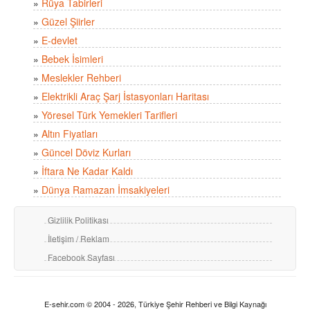
»
Rüya Tabirleri
»
Güzel Şiirler
»
E-devlet
»
Bebek İsimleri
»
Meslekler Rehberi
»
Elektrikli Araç Şarj İstasyonları Haritası
»
Yöresel Türk Yemekleri Tarifleri
»
Altın Fiyatları
»
Güncel Döviz Kurları
»
İftara Ne Kadar Kaldı
»
Dünya Ramazan İmsakiyeleri
Gizlilik Politikası
İletişim / Reklam
Facebook Sayfası
E-sehir.com © 2004 - 2026, Türkiye Şehir Rehberi ve Bilgi Kaynağı