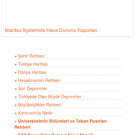
İstanbul İlçelerinde Hava Durumu Raporları
»
Şehir Rehberi
»
Türkiye Haritası
»
Dünya Haritası
»
Havalimanları Rehberi
»
Son Depremler
»
Türkiyede Olan Büyük Depremler
»
Büyükelçilikler Rehberi
»
Koronavirüs Nedir
»
Üniversitelerin Bölümleri ve Taban Puanları
Rehberi
»
YKS Sınav Giriş Belgesi Nasıl Alınır?