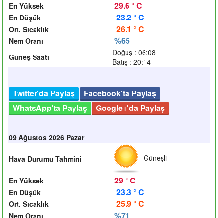
29.6 ° C
En Yüksek
23.2 ° C
En Düşük
26.1 ° C
Ort. Sıcaklık
%65
Nem Oranı
Doğuş : 06:08
Güneş Saati
Batış : 20:14
Twitter'da Paylaş
Facebook'ta Paylaş
WhatsApp'ta Paylaş
Google+'da Paylaş
09 Ağustos 2026 Pazar
Güneşli
Hava Durumu Tahmini
29 ° C
En Yüksek
23.3 ° C
En Düşük
25.9 ° C
Ort. Sıcaklık
%71
Nem Oranı