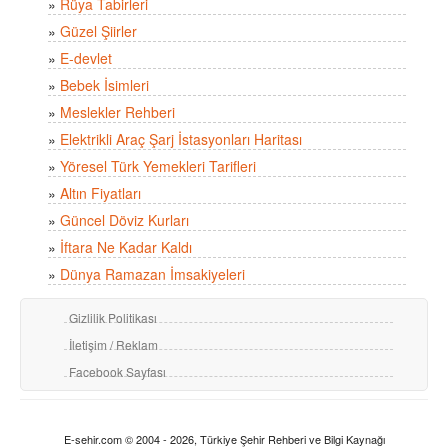
»
Rüya Tabirleri
»
Güzel Şiirler
»
E-devlet
»
Bebek İsimleri
»
Meslekler Rehberi
»
Elektrikli Araç Şarj İstasyonları Haritası
»
Yöresel Türk Yemekleri Tarifleri
»
Altın Fiyatları
»
Güncel Döviz Kurları
»
İftara Ne Kadar Kaldı
»
Dünya Ramazan İmsakiyeleri
Gizlilik Politikası
İletişim / Reklam
Facebook Sayfası
E-sehir.com © 2004 - 2026, Türkiye Şehir Rehberi ve Bilgi Kaynağı