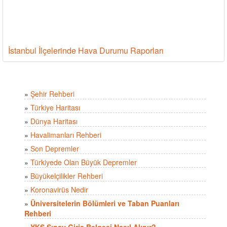
İstanbul İlçelerinde Hava Durumu Raporları
»
Şehir Rehberi
»
Türkiye Haritası
»
Dünya Haritası
»
Havalimanları Rehberi
»
Son Depremler
»
Türkiyede Olan Büyük Depremler
»
Büyükelçilikler Rehberi
»
Koronavirüs Nedir
»
Üniversitelerin Bölümleri ve Taban Puanları
Rehberi
»
YKS Sınav Giriş Belgesi Nasıl Alınır?