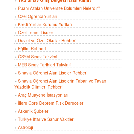
»
Puanı Azalan Üniversite Bölümleri Nelerdir?
»
Özel Öğrenci Yurtları
»
Kredi Yurtlar Kurumu Yurtları
»
Özel Temel Liseler
»
Devlet ve Özel Okullar Rehberi
»
Eğitim Rehberi
»
ÖSYM Sınav Takvimi
»
MEB Sınav Tarihleri Takvimi
»
Sınavla Öğrenci Alan Liseler Rehberi
»
Sınavla Öğrenci Alan Liselerin Taban ve Tavan
Yüzdelik Dilimleri Rehberi
»
Araç Muayene İstasyonları
»
İllere Göre Deprem Risk Dereceleri
»
Askerlik Şubeleri
»
Türkiye İftar ve Sahur Vakitleri
»
Astroloji