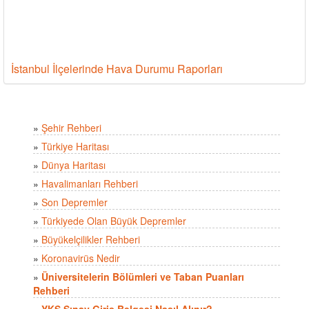
İstanbul İlçelerinde Hava Durumu Raporları
»
Şehir Rehberi
»
Türkiye Haritası
»
Dünya Haritası
»
Havalimanları Rehberi
»
Son Depremler
»
Türkiyede Olan Büyük Depremler
»
Büyükelçilikler Rehberi
»
Koronavirüs Nedir
»
Üniversitelerin Bölümleri ve Taban Puanları
Rehberi
»
YKS Sınav Giriş Belgesi Nasıl Alınır?