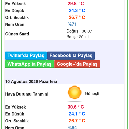
29.8 ° C
En Yüksek
24.3 ° C
En Düşük
26.7 ° C
Ort. Sıcaklık
%71
Nem Oranı
Doğuş : 06:07
Güneş Saati
Batış : 20:11
Twitter'da Paylaş
Facebook'ta Paylaş
WhatsApp'ta Paylaş
Google+'da Paylaş
10 Ağustos 2026 Pazartesi
Güneşli
Hava Durumu Tahmini
30.6 ° C
En Yüksek
24.1 ° C
En Düşük
26.7 ° C
Ort. Sıcaklık
%64
Nem Oranı