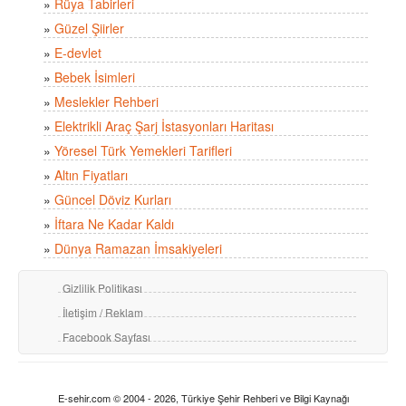
»
Rüya Tabirleri
»
Güzel Şiirler
»
E-devlet
»
Bebek İsimleri
»
Meslekler Rehberi
»
Elektrikli Araç Şarj İstasyonları Haritası
»
Yöresel Türk Yemekleri Tarifleri
»
Altın Fiyatları
»
Güncel Döviz Kurları
»
İftara Ne Kadar Kaldı
»
Dünya Ramazan İmsakiyeleri
Gizlilik Politikası
İletişim / Reklam
Facebook Sayfası
E-sehir.com © 2004 - 2026, Türkiye Şehir Rehberi ve Bilgi Kaynağı