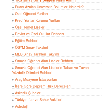
»
Puanı Azalan Üniversite Bölümleri Nelerdir?
»
Özel Öğrenci Yurtları
»
Kredi Yurtlar Kurumu Yurtları
»
Özel Temel Liseler
»
Devlet ve Özel Okullar Rehberi
»
Eğitim Rehberi
»
ÖSYM Sınav Takvimi
»
MEB Sınav Tarihleri Takvimi
»
Sınavla Öğrenci Alan Liseler Rehberi
»
Sınavla Öğrenci Alan Liselerin Taban ve Tavan
Yüzdelik Dilimleri Rehberi
»
Araç Muayene İstasyonları
»
İllere Göre Deprem Risk Dereceleri
»
Askerlik Şubeleri
»
Türkiye İftar ve Sahur Vakitleri
»
Astroloji