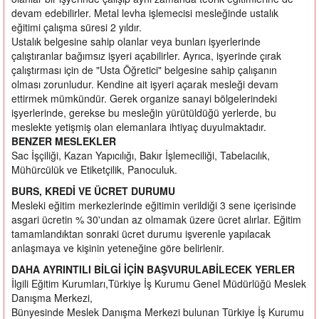
devam edebilirler. Metal levha işlemecisi mesleğinde ustalık
eğitimi çalışma süresi 2 yıldır.
Ustalık belgesine sahip olanlar veya bunları işyerlerinde
çalıştıranlar bağımsız işyeri açabilirler. Ayrıca, işyerinde çırak
çalıştırması için de "Usta Öğretici" belgesine sahip çalışanın
olması zorunludur. Kendine ait işyeri açarak mesleği devam
ettirmek mümkündür. Gerek organize sanayi bölgelerindeki
işyerlerinde, gerekse bu mesleğin yürütüldüğü yerlerde, bu
meslekte yetişmiş olan elemanlara ihtiyaç duyulmaktadır.
BENZER MESLEKLER
Sac İşçiliği, Kazan Yapıcılığı, Bakır İşlemeciliği, Tabelacılık,
Mühürcülük ve Etiketçilik, Panoculuk.
BURS, KREDİ VE ÜCRET DURUMU
Mesleki eğitim merkezlerinde eğitimin verildiği 3 sene içerisinde
asgari ücretin % 30'undan az olmamak üzere ücret alırlar. Eğitim
tamamlandıktan sonraki ücret durumu işverenle yapılacak
anlaşmaya ve kişinin yeteneğine göre belirlenir.
DAHA AYRINTILI BİLGİ İÇİN BAŞVURULABİLECEK YERLER
İlgili Eğitim Kurumları,Türkiye İş Kurumu Genel Müdürlüğü Meslek
Danışma Merkezi,
Bünyesinde Meslek Danışma Merkezi bulunan Türkiye İş Kurumu