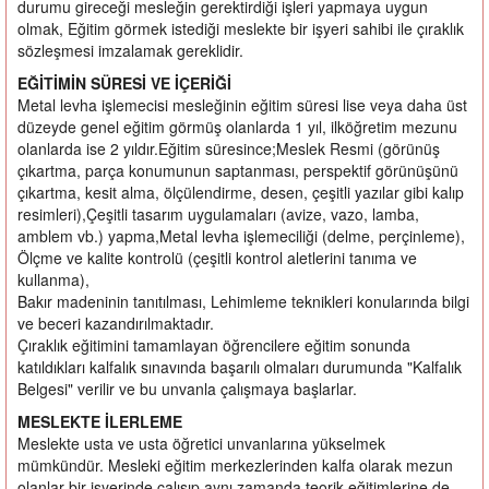
durumu gireceği mesleğin gerektirdiği işleri yapmaya uygun
olmak, Eğitim görmek istediği meslekte bir işyeri sahibi ile çıraklık
sözleşmesi imzalamak gereklidir.
EĞİTİMİN SÜRESİ VE İÇERİĞİ
Metal levha işlemecisi mesleğinin eğitim süresi lise veya daha üst
düzeyde genel eğitim görmüş olanlarda 1 yıl, ilköğretim mezunu
olanlarda ise 2 yıldır.Eğitim süresince;Meslek Resmi (görünüş
çıkartma, parça konumunun saptanması, perspektif görünüşünü
çıkartma, kesit alma, ölçülendirme, desen, çeşitli yazılar gibi kalıp
resimleri),Çeşitli tasarım uygulamaları (avize, vazo, lamba,
amblem vb.) yapma,Metal levha işlemeciliği (delme, perçinleme),
Ölçme ve kalite kontrolü (çeşitli kontrol aletlerini tanıma ve
kullanma),
Bakır madeninin tanıtılması, Lehimleme teknikleri konularında bilgi
ve beceri kazandırılmaktadır.
Çıraklık eğitimini tamamlayan öğrencilere eğitim sonunda
katıldıkları kalfalık sınavında başarılı olmaları durumunda "Kalfalık
Belgesi" verilir ve bu unvanla çalışmaya başlarlar.
MESLEKTE İLERLEME
Meslekte usta ve usta öğretici unvanlarına yükselmek
mümkündür. Mesleki eğitim merkezlerinden kalfa olarak mezun
olanlar bir işyerinde çalışıp aynı zamanda teorik eğitimlerine de