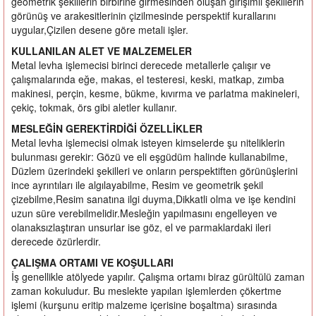
geometrik şekillerin birbirine girmesinden oluşan girişimli şekillerin
görünüş ve arakesitlerinin çizilmesinde perspektif kurallarını
uygular,Çizilen desene göre metali işler.
KULLANILAN ALET VE MALZEMELER
Metal levha işlemecisi birinci derecede metallerle çalışır ve
çalışmalarında eğe, makas, el testeresi, keski, matkap, zımba
makinesi, perçin, kesme, bükme, kıvırma ve parlatma makineleri,
çekiç, tokmak, örs gibi aletler kullanır.
MESLEĞİN GEREKTİRDİĞİ ÖZELLİKLER
Metal levha işlemecisi olmak isteyen kimselerde şu niteliklerin
bulunması gerekir: Gözü ve eli eşgüdüm halinde kullanabilme,
Düzlem üzerindeki şekilleri ve onların perspektiften görünüşlerini
ince ayrıntıları ile algılayabilme, Resim ve geometrik şekil
çizebilme,Resim sanatına ilgi duyma,Dikkatli olma ve işe kendini
uzun süre verebilmelidir.Mesleğin yapılmasını engelleyen ve
olanaksızlaştıran unsurlar ise göz, el ve parmaklardaki ileri
derecede özürlerdir.
ÇALIŞMA ORTAMI VE KOŞULLARI
İş genellikle atölyede yapılır. Çalışma ortamı biraz gürültülü zaman
zaman kokuludur. Bu meslekte yapılan işlemlerden çökertme
işlemi (kurşunu eritip malzeme içerisine boşaltma) sırasında