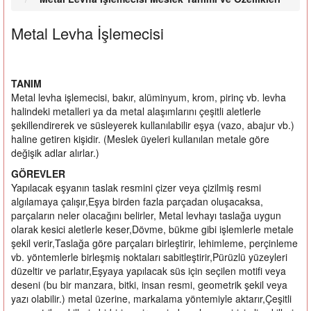
Metal Levha İşlemecisi
TANIM
Metal levha işlemecisi, bakır, alüminyum, krom, pirinç vb. levha
halindeki metalleri ya da metal alaşımlarını çeşitli aletlerle
şekillendirerek ve süsleyerek kullanılabilir eşya (vazo, abajur vb.)
haline getiren kişidir. (Meslek üyeleri kullanılan metale göre
değişik adlar alırlar.)
GÖREVLER
Yapılacak eşyanın taslak resmini çizer veya çizilmiş resmi
algılamaya çalışır,Eşya birden fazla parçadan oluşacaksa,
parçaların neler olacağını belirler, Metal levhayı taslağa uygun
olarak kesici aletlerle keser,Dövme, bükme gibi işlemlerle metale
şekil verir,Taslağa göre parçaları birleştirir, lehimleme, perçinleme
vb. yöntemlerle birleşmiş noktaları sabitleştirir,Pürüzlü yüzeyleri
düzeltir ve parlatır,Eşyaya yapılacak süs için seçilen motifi veya
deseni (bu bir manzara, bitki, insan resmi, geometrik şekil veya
yazı olabilir.) metal üzerine, markalama yöntemiyle aktarır,Çeşitli