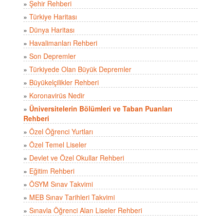
»
Şehir Rehberi
»
Türkiye Haritası
»
Dünya Haritası
»
Havalimanları Rehberi
»
Son Depremler
»
Türkiyede Olan Büyük Depremler
»
Büyükelçilikler Rehberi
»
Koronavirüs Nedir
»
Üniversitelerin Bölümleri ve Taban Puanları
Rehberi
»
Özel Öğrenci Yurtları
»
Özel Temel Liseler
»
Devlet ve Özel Okullar Rehberi
»
Eğitim Rehberi
»
ÖSYM Sınav Takvimi
»
MEB Sınav Tarihleri Takvimi
»
Sınavla Öğrenci Alan Liseler Rehberi