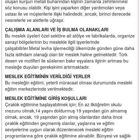
oluşan kurşun metali buharından kişinin zamanla zehirlenmesi
söz konusu olabilir. Kişi işini yaparken diğer yardımcıları veya
ustası ile ve müşterilerle ilişki halindedir, ancak, birinci derecede
nesnelerle ve aletlerle uğraşır.
ÇALIŞMA ALANLARI VE İŞ BULMA OLANAKLARI
Bu meslek üyeleri özel sektöre ait atölye ve fabrikalarda, organize
sanayi bölgelerinin bu meslekle ilgili işyerlerinde
çalışabilirler.Metal levha işlemeciliği ülkemizde günden güne daha
fazla istihdam olanağı olan bir meslek haline gelmektedir. Türk
desen ve motifleri ile süslenen bakır eşyalara ilginin artması bu
mesleğe duyulan gereksinimi artırmaktadır.
MESLEK EĞİTİMİNİN VERİLDİĞİ YERLER
Bu mesleğin eğitimi, yeterli müracaat olması durumunda mesleki
eğitim merkezlerinde verilmektedir.
MESLEK EĞİTİMİNE GİRİŞ KOŞULLARI
Çıraklık eğitimine başlayabilmek için; En az ilköğretim okulu
mezunu olmak,14 yaşını doldurmuş 19 yaşından gün almamış
olmak, ancak, 19 yaşından gün almış olanlardan daha önce
çıraklık eğitimden geçmemiş olanlar, yaşlarına ve eğitim
seviyelerine uygun olarak düzenlenecek mesleki eğitim
programlarına göre çıraklık eğitimine alınabilir. Bünyesi ve sağlık