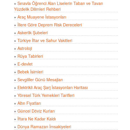
»
Sınavla Öğrenci Alan Liselerin Taban ve Tavan
Yüzdelik Dilimleri Rehberi
»
Araç Muayene İstasyonları
»
İllere Göre Deprem Risk Dereceleri
»
Askerlik Şubeleri
»
Türkiye İftar ve Sahur Vakitleri
»
Astroloji
»
Rüya Tabirleri
»
E-devlet
»
Bebek İsimleri
»
Sevgililer Günü Mesajları
»
Elektrikli Araç Şarj İstasyonları Haritası
»
Yöresel Türk Yemekleri Tarifleri
»
Altın Fiyatları
»
Güncel Döviz Kurları
»
İftara Ne Kadar Kaldı
»
Dünya Ramazan İmsakiyeleri