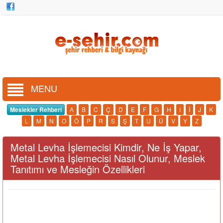
MENU
Meslekler Rehberi
A
B
C
Ç
D
E
F
G
H
I
İ
J
K
L
M
N
O
Ö
P
R
S
Ş
T
U
Ü
V
Y
Z
Metal Levha İşlemecisi Kimdir, Ne İş Yapar,
Metal Levha İşlemecisi Nasıl Olunur, Meslek
Tanıtımı ve Mesleğin Özellikleri