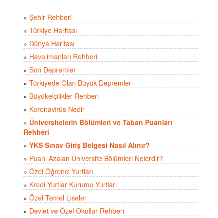
»
Şehir Rehberi
»
Türkiye Haritası
»
Dünya Haritası
»
Havalimanları Rehberi
»
Son Depremler
»
Türkiyede Olan Büyük Depremler
»
Büyükelçilikler Rehberi
»
Koronavirüs Nedir
»
Üniversitelerin Bölümleri ve Taban Puanları
Rehberi
»
YKS Sınav Giriş Belgesi Nasıl Alınır?
»
Puanı Azalan Üniversite Bölümleri Nelerdir?
»
Özel Öğrenci Yurtları
»
Kredi Yurtlar Kurumu Yurtları
»
Özel Temel Liseler
»
Devlet ve Özel Okullar Rehberi