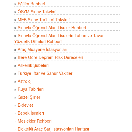
»
Eğitim Rehberi
»
ÖSYM Sınav Takvimi
»
MEB Sınav Tarihleri Takvimi
»
Sınavla Öğrenci Alan Liseler Rehberi
»
Sınavla Öğrenci Alan Liselerin Taban ve Tavan
Yüzdelik Dilimleri Rehberi
»
Araç Muayene İstasyonları
»
İllere Göre Deprem Risk Dereceleri
»
Askerlik Şubeleri
»
Türkiye İftar ve Sahur Vakitleri
»
Astroloji
»
Rüya Tabirleri
»
Güzel Şiirler
»
E-devlet
»
Bebek İsimleri
»
Meslekler Rehberi
»
Elektrikli Araç Şarj İstasyonları Haritası