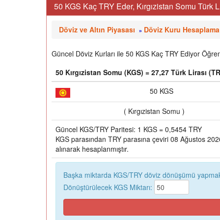
50 KGS Kaç TRY Eder, Kırgızistan Somu Türk Li
Döviz ve Altın Piyasası
Döviz Kuru Hesaplama
»
Güncel Döviz Kurları ile 50 KGS Kaç TRY Ediyor Öğrene
50 Kırgızistan Somu (KGS) = 27,27 Türk Lirası (T
50 KGS
( Kırgızistan Somu )
Güncel KGS/TRY Paritesi: 1 KGS = 0,5454 TRY
KGS parasından TRY parasına çeviri 08 Ağustos 2026,
alınarak hesaplanmıştır.
Başka miktarda KGS/TRY döviz dönüşümü yapmak 
Dönüştürülecek KGS Miktarı: