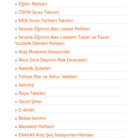
»
Eğitim Rehberi
»
ÖSYM Sınav Takvimi
»
MEB Sınav Tarihleri Takvimi
»
Sınavla Öğrenci Alan Liseler Rehberi
»
Sınavla Öğrenci Alan Liselerin Taban ve Tavan
Yüzdelik Dilimleri Rehberi
»
Araç Muayene İstasyonları
»
İllere Göre Deprem Risk Dereceleri
»
Askerlik Şubeleri
»
Türkiye İftar ve Sahur Vakitleri
»
Astroloji
»
Rüya Tabirleri
»
Güzel Şiirler
»
E-devlet
»
Bebek İsimleri
»
Meslekler Rehberi
»
Elektrikli Araç Şarj İstasyonları Haritası