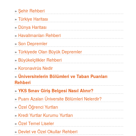
»
Şehir Rehberi
»
Türkiye Haritası
»
Dünya Haritası
»
Havalimanları Rehberi
»
Son Depremler
»
Türkiyede Olan Büyük Depremler
»
Büyükelçilikler Rehberi
»
Koronavirüs Nedir
»
Üniversitelerin Bölümleri ve Taban Puanları
Rehberi
»
YKS Sınav Giriş Belgesi Nasıl Alınır?
»
Puanı Azalan Üniversite Bölümleri Nelerdir?
»
Özel Öğrenci Yurtları
»
Kredi Yurtlar Kurumu Yurtları
»
Özel Temel Liseler
»
Devlet ve Özel Okullar Rehberi