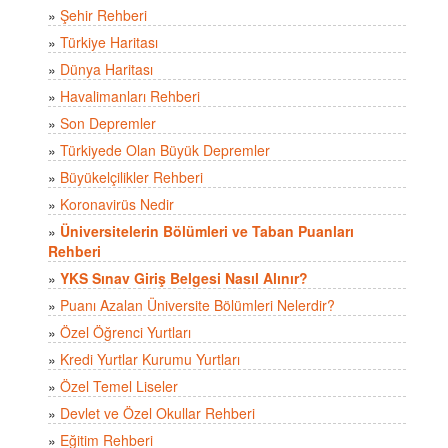
»
Şehir Rehberi
»
Türkiye Haritası
»
Dünya Haritası
»
Havalimanları Rehberi
»
Son Depremler
»
Türkiyede Olan Büyük Depremler
»
Büyükelçilikler Rehberi
»
Koronavirüs Nedir
»
Üniversitelerin Bölümleri ve Taban Puanları
Rehberi
»
YKS Sınav Giriş Belgesi Nasıl Alınır?
»
Puanı Azalan Üniversite Bölümleri Nelerdir?
»
Özel Öğrenci Yurtları
»
Kredi Yurtlar Kurumu Yurtları
»
Özel Temel Liseler
»
Devlet ve Özel Okullar Rehberi
»
Eğitim Rehberi