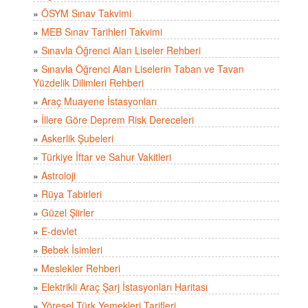
»
ÖSYM Sınav Takvimi
»
MEB Sınav Tarihleri Takvimi
»
Sınavla Öğrenci Alan Liseler Rehberi
»
Sınavla Öğrenci Alan Liselerin Taban ve Tavan
Yüzdelik Dilimleri Rehberi
»
Araç Muayene İstasyonları
»
İllere Göre Deprem Risk Dereceleri
»
Askerlik Şubeleri
»
Türkiye İftar ve Sahur Vakitleri
»
Astroloji
»
Rüya Tabirleri
»
Güzel Şiirler
»
E-devlet
»
Bebek İsimleri
»
Meslekler Rehberi
»
Elektrikli Araç Şarj İstasyonları Haritası
»
Yöresel Türk Yemekleri Tarifleri