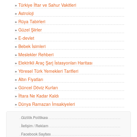
»
Türkiye İftar ve Sahur Vakitleri
»
Astroloji
»
Rüya Tabirleri
»
Güzel Şiirler
»
E-devlet
»
Bebek İsimleri
»
Meslekler Rehberi
»
Elektrikli Araç Şarj İstasyonları Haritası
»
Yöresel Türk Yemekleri Tarifleri
»
Altın Fiyatları
»
Güncel Döviz Kurları
»
İftara Ne Kadar Kaldı
»
Dünya Ramazan İmsakiyeleri
Gizlilik Politikası
İletişim / Reklam
Facebook Sayfası