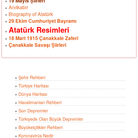
19 Mayıs Şiirleri
»
Anıtkabir
»
Biography of Atatürk
»
29 Ekim Cumhuriyet Bayramı
»
Atatürk Resimleri
»
18 Mart 1915 Çanakkale Zaferi
»
Çanakkale Savaşı Şiirleri
»
»
Şehir Rehberi
»
Türkiye Haritası
»
Dünya Haritası
»
Havalimanları Rehberi
»
Son Depremler
»
Türkiyede Olan Büyük Depremler
»
Büyükelçilikler Rehberi
»
Koronavirüs Nedir