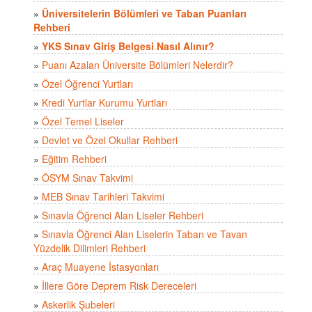
»
Üniversitelerin Bölümleri ve Taban Puanları
Rehberi
»
YKS Sınav Giriş Belgesi Nasıl Alınır?
»
Puanı Azalan Üniversite Bölümleri Nelerdir?
»
Özel Öğrenci Yurtları
»
Kredi Yurtlar Kurumu Yurtları
»
Özel Temel Liseler
»
Devlet ve Özel Okullar Rehberi
»
Eğitim Rehberi
»
ÖSYM Sınav Takvimi
»
MEB Sınav Tarihleri Takvimi
»
Sınavla Öğrenci Alan Liseler Rehberi
»
Sınavla Öğrenci Alan Liselerin Taban ve Tavan
Yüzdelik Dilimleri Rehberi
»
Araç Muayene İstasyonları
»
İllere Göre Deprem Risk Dereceleri
»
Askerlik Şubeleri