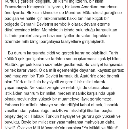
Kurtuluş çareleri değişikti. Bir kısmı İngilizlerin, bir kısmı
Fransızların himayesini istiyordu, bir kısmı Amerikan mandasını
öneriyordu. Bir kısım kimseler de Mondros Mütarekesi gereğince
padişah ve halife için hükümranlık hakkı tanınan küçük bir
bölgede Osmanlı Devleti'ni sembolik olarak devam ettirme
düşüncesinde idiler. Memleketin içinde bulunduğu karışıklıktan
istifade çareleri arayan bazı cemiyetler de vatan toprakları
üzerinde millî birliği parçalayıcı faaliyetlere girişmişlerdi.
Bu durum karşısında ciddi ve gerçek karar ne olabilirdi. Tarih
kültürü çok geniş olan ve tarihten sonuç çıkarmasını çok iyi bilen
Atatürk, gerçek kararı sezmekte gecikmedi. Bu vaziyet karşısında
bir tek karar vardı. O da milli egemenliğe dayanan, kayıtsız şartsız
bağımsız yeni bir Türk Devleti kurmak idi. Atatürk'e göre önemli
olan "Türk milleti'nin haysiyetli ve şerefli bir millet olarak
yaşamasıydı. Ne kadar zengin ve refah içinde olursa olsun,
istiklâlden mahrum bir millet, medeni insanlık karşısında uşak
olmak mevkiinden yüksek bir muameleye lâyık görülemezdi.
Yabancı bir milletin himaye ve efendiliğini kabul etmek, insanlık
vasıflarından yoksunluğu, acizlik ve miskinliği itiraftan başka
birşey değildi. Halbuki Türk'ün haysiyet ve gururu çok yüksek ve
büyüktü. Böyle bir millet esir yaşamaktansa mahvolsun daha
iyiydi". Öyleyse Milli Mücadele'nin parolası "Ya istiklâl ya ölüm!"