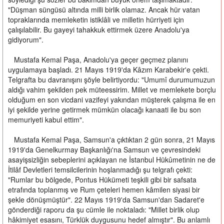
"Düşman süngüsü altında milli birlik olamaz. Ancak hür vatan
topraklarında memleketin istiklâli ve milletin hürriyeti için
çalışılabilir. Bu gayeyi tahakkuk ettirmek üzere Anadolu'ya
gidiyorum".
Mustafa Kemal Paşa, Anadolu'ya geçer geçmez planını
uygulamaya başladı. 21 Mayıs 1919'da Kâzım Karabekir'e çekti.
Telgrafta bu davranışını şöyle belirtiyordu: "Umumî durumumuzun
aldığı vahim şekilden pek müteessirim. Millet ve memlekete borçlu
olduğum en son vicdani vazifeyi yakından müşterek çalışma ile en
iyi şekilde yerine getirmek mümkün olacağı kanaati ile bu son
memuriyeti kabul ettim".
Mustafa Kemal Paşa, Samsun'a çıktıktan 2 gün sonra, 21 Mayıs
1919'da Genelkurmay Başkanlığı'na Samsun ve çevresindeki
asayişsizliğin sebeplerini açıklayan ne İstanbul Hükûmetinin ne de
İtilâf Devletleri temsilcilerinin hoşlanmadığı şu telgrafı çekti:
"Rumlar bu bölgede, Pontus Hükümeti teşkili gibi bir safsata
etrafında toplanmış ve Rum çeteleri hemen kâmilen siyasi bir
şekle dönüşmüştür". 22 Mayıs 1919'da Samsun'dan Sadaret'e
gönderdiği raporu da şu cümle ile noktaladı: "Millet birlik olup
hâkimiyet esasını, Türklük duygusunu hedef almıştır". Bu anlamlı