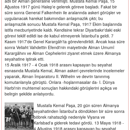
adlı bir Alman generaline verilmişti. Mustafa Kemal Paşa, 15
Ağustos 1917 günü Halep'e gelerek göreve başladı. Fakat bir
süre sonra General Falkenhein ile aralarında askeri görüşler ve
uygulanacak harekat bakımından anlaşmazlık çıktı; bu
anlaşmazlık sonucu Mustafa Kemal Paşa, 1917 Ekim başlarında
istifa mecburiyetinde kaldı. Kendisine tekrar Diyarbakır'daki eski
görevi teklif edildi ise de kabul etmeyerek İstanbul'a geldi. 7
Kasım 1917'de Genel Karargâh'ta görevlendirildi. Ancak kısa süre
sonra Veliaht Vahdettin Efendi'nin maiyetinde Alman Umumî
Karargâhını ve Alman Cephelerini ziyaret etmek üzere Almanya
seyahatine iştirak etti.
15 Aralık 1917 - 4 Ocak 1918 arasını kapsayan bu seyahat
esnasında Mustafa Kemal, Alman askeri çevrelerinde incelemeler
yaparak, Alman İmparatoru II. Wilhelm ve devrin tanınmış
komutanlarıyla görüştü. Onlara -hoşlanmasalar da- I. Dünya
Harbi'nin muhtemel sonuçları hakkındaki görüşlerini açıkça ve
belirgin şekilde anlatıyordu.
Mustafa Kemal Paşa, 20 gün süren Almanya
seyahatinden İstanbul'a döndükten bir süre sonra
böbrek rahatsızlığı nedeniyle Viyana ve
Karlsbad'a giderek tedavi gördü. 13 Mayıs 1918 -
4 Ağustos 1918 arasını kapsayan bu seyahat