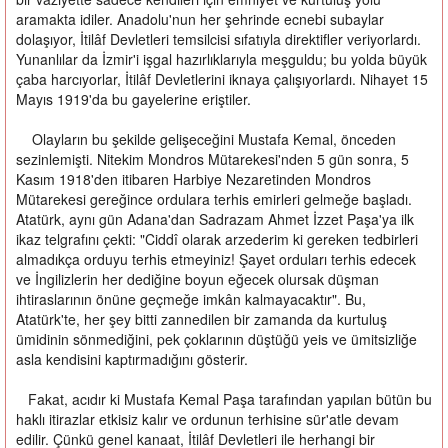
aramakta idiler. Anadolu'nun her şehrinde ecnebi subaylar
dolaşıyor, İtilâf Devletleri temsilcisi sıfatıyla direktifler veriyorlardı.
Yunanlılar da İzmir'i işgal hazırlıklarıyla meşguldu; bu yolda büyük
çaba harcıyorlar, İtilâf Devletlerini iknaya çalışıyorlardı. Nihayet 15
Mayıs 1919'da bu gayelerine eriştiler.
Olayların bu şekilde gelişeceğini Mustafa Kemal, önceden
sezinlemişti. Nitekim Mondros Mütarekesi'nden 5 gün sonra, 5
Kasım 1918'den itibaren Harbiye Nezaretinden Mondros
Mütarekesi gereğince ordulara terhis emirleri gelmeğe başladı.
Atatürk, aynı gün Adana'dan Sadrazam Ahmet İzzet Paşa'ya ilk
ikaz telgrafını çekti: "Ciddî olarak arzederim ki gereken tedbirleri
almadıkça orduyu terhis etmeyiniz! Şayet orduları terhis edecek
ve İngilizlerin her dediğine boyun eğecek olursak düşman
ihtiraslarının önüne geçmeğe imkân kalmayacaktır". Bu,
Atatürk'te, her şey bitti zannedilen bir zamanda da kurtuluş
ümidinin sönmediğini, pek çoklarının düştüğü yeis ve ümitsizliğe
asla kendisini kaptırmadığını gösterir.
Fakat, acıdır ki Mustafa Kemal Paşa tarafından yapılan bütün bu
haklı itirazlar etkisiz kalır ve ordunun terhisine sür'atle devam
edilir. Çünkü genel kanaat, İtilâf Devletleri ile herhangi bir