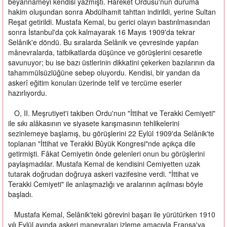
beyannameyi kendisi yazmıştı. Hareket Ordusu'nun duruma
hakim oluşundan sonra Abdülhamit tahttan indirildi, yerine Sultan
Reşat getirildi. Mustafa Kemal, bu gerici olayın bastırılmasından
sonra İstanbul'da çok kalmayarak 16 Mayıs 1909'da tekrar
Selânik'e döndü. Bu sıralarda Selânik ve çevresinde yapılan
mânevralarda, tatbikatlarda düşünce ve görüşlerini cesaretle
savunuyor; bu ise bazı üstlerinin dikkatini çekerken bazılarının da
tahammülsüzlüğüne sebep oluyordu. Kendisi, bir yandan da
askerî eğitim konuları üzerinde telif ve tercüme eserler
hazırlıyordu.
O, II. Meşrutiyet'i takiben Ordu'nun "İttihat ve Terakki Cemiyeti"
ile sıkı alâkasının ve siyasete karışmasının tehlikelerini
sezinlemeye başlamış, bu görüşlerini 22 Eylül 1909'da Selânik'te
toplanan "İttihat ve Terakki Bûyük Kongresi"nde açıkça dile
getirmişti. Fâkat Cemiyetin önde gelenleri onun bu görüşlerini
paylaşmadılar. Mustafa Kemal de kendisini Cemiyetten uzak
tutarak doğrudan doğruya askeri vazifesine verdi. "İttihat ve
Terakki Cemiyeti" ile anlaşmazlığı ve aralarının açılması böyle
başladı.
Mustafa Kemal, Selânik'teki görevini başarı ile yürütürken 1910
yılı Eylül ayında askeri manevraları izleme amacıyla Fransa'ya