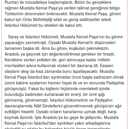
Rumları ile mücadeleye başlamışlardı. Bütün bu gerçeklere
rağmen Mustafa Kemal Paşa'ya verilen talimat gereğince bölge
Türklerinin direnmeleri önlenecekti. Mustafa Kemal Paşa, görevi
kabul için Ordu Müfettişliği sıfatı ve geniş salâhiyetler istedi.
İstanbul Hükûmeti bu istekleri de kabul etti.
Saray ve İstanbul Hükümeti, Mustafa Kemal Paşa'nın bu görevi
yapacağını zannetmişti. Oysaki Mustafa Kemal'in düşünceleri
tamamen başka idi. Ama bu görev, kuşkuları çekmeksizin
Anadolu ya geçmek için değerlendirilmesi gereken bir fırsattı.
Kendisine verilen yetkileri de, geri alınıncaya kadar milletin
menfaatleri adına kullanmak vicdanî bir davranış idi. Esasen
olayların akışı da kısa zamanda bunu ispatlayacaktı. Mustafa
Kemal Paşa İstanbul'dan ayrılmadan önce başta sadrazam olmak
üzere kabine azalarının hemen hepsi ile ve en sonunda Padişahla
görüşmüştü. Fakat bu kişilerin hiçbirinde memleketi içinde
bulunduğu badireden kurtaracak bir enerji, bir ümit ışığı
görmemiş, görememişti. İstanbul Hükümetinin ve Padişahın
davranışlarında İtilâf Devletlerini gücendirmemek görüşünün ağır
ezikliğini hissetti. Oysaki onların kararlarına uymak değil, karşı
koymak lâzımdı. İşte Anadolu'ya bu gaye ile gidiyordu. Mustafa
Kemal Paşa'nın İstanbul'dan ayrılırken yakın arkadaşlarına
söylediği şu sözler bu bakımdan büyük önem taşımaktadır: