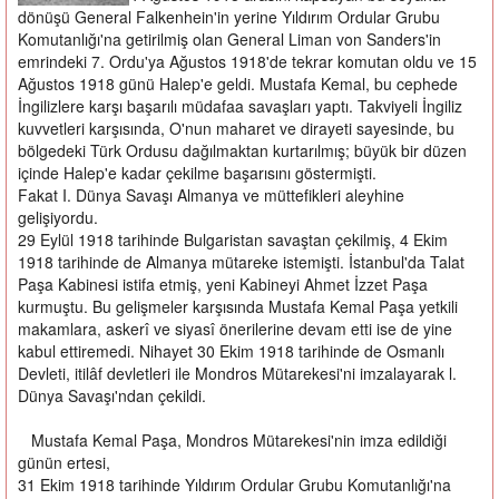
dönüşü General Falkenhein'in yerine Yıldırım Ordular Grubu
Komutanlığı'na getirilmiş olan General Liman von Sanders'in
emrindeki 7. Ordu'ya Ağustos 1918'de tekrar komutan oldu ve 15
Ağustos 1918 günü Halep'e geldi. Mustafa Kemal, bu cephede
İngilizlere karşı başarılı müdafaa savaşları yaptı. Takviyeli İngiliz
kuvvetleri karşısında, O'nun maharet ve dirayeti sayesinde, bu
bölgedeki Türk Ordusu dağılmaktan kurtarılmış; büyük bir düzen
içinde Halep'e kadar çekilme başarısını göstermişti.
Fakat I. Dünya Savaşı Almanya ve müttefikleri aleyhine
gelişiyordu.
29 Eylül 1918 tarihinde Bulgaristan savaştan çekilmiş, 4 Ekim
1918 tarihinde de Almanya mütareke istemişti. İstanbul'da Talat
Paşa Kabinesi istifa etmiş, yeni Kabineyi Ahmet İzzet Paşa
kurmuştu. Bu gelişmeler karşısında Mustafa Kemal Paşa yetkili
makamlara, askerî ve siyasî önerilerine devam etti ise de yine
kabul ettiremedi. Nihayet 30 Ekim 1918 tarihinde de Osmanlı
Devleti, itilâf devletleri ile Mondros Mütarekesi'ni imzalayarak l.
Dünya Savaşı'ndan çekildi.
Mustafa Kemal Paşa, Mondros Mütarekesi'nin imza edildiği
günün ertesi,
31 Ekim 1918 tarihinde Yıldırım Ordular Grubu Komutanlığı'na