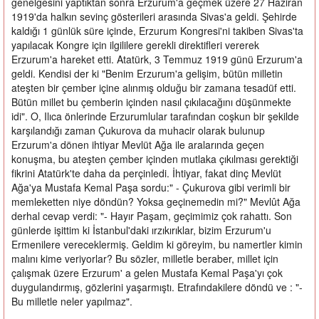
genelgesini yaptıktan sonra Erzurum'a geçmek üzere 27 Haziran
1919'da halkın sevinç gösterileri arasında Sivas'a geldi. Şehirde
kaldığı 1 günlük süre içinde, Erzurum Kongresi'ni takiben Sivas'ta
yapılacak Kongre için ilgililere gerekli direktifleri vererek
Erzurum'a hareket etti. Atatürk, 3 Temmuz 1919 günü Erzurum'a
geldi. Kendisi der ki "Benim Erzurum'a gelişim, bütün milletin
ateşten bir çember içine alınmış olduğu bir zamana tesadüf etti.
Bütün millet bu çemberin içinden nasıl çıkılacağını düşünmekte
idi". O, Ilıca önlerinde Erzurumlular tarafından coşkun bir şekilde
karşılandığı zaman Çukurova da muhacir olarak bulunup
Erzurum'a dönen ihtiyar Mevlüt Ağa ile aralarında geçen
konuşma, bu ateşten çember içinden mutlaka çıkılması gerektiği
fikrini Atatürk'te daha da perçinledi. İhtiyar, fakat dinç Mevlüt
Ağa'ya Mustafa Kemal Paşa sordu:" - Çukurova gibi verimli bir
memleketten niye döndün? Yoksa geçinemedin mi?" Mevlût Ağa
derhal cevap verdi: "- Hayır Paşam, geçimimiz çok rahattı. Son
günlerde işittim ki İstanbul'daki ırzıkırıklar, bizim Erzurum'u
Ermenilere vereceklermiş. Geldim ki göreyim, bu namertler kimin
malını kime veriyorlar? Bu sözler, milletle beraber, millet için
çalışmak üzere Erzurum' a gelen Mustafa Kemal Paşa'yı çok
duygulandırmış, gözlerini yaşarmıştı. Etrafındakilere döndü ve : "-
Bu milletle neler yapılmaz".