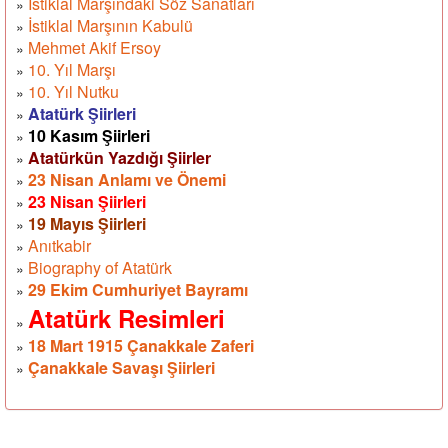
İstiklal Marşındaki Söz Sanatları
»
İstiklal Marşının Kabulü
»
Mehmet Akif Ersoy
»
10. Yıl Marşı
»
10. Yıl Nutku
»
Atatürk Şiirleri
»
10 Kasım Şiirleri
»
Atatürkün Yazdığı Şiirler
»
23 Nisan Anlamı ve Önemi
»
23 Nisan Şiirleri
»
19 Mayıs Şiirleri
»
Anıtkabir
»
Biography of Atatürk
»
29 Ekim Cumhuriyet Bayramı
»
Atatürk Resimleri
»
18 Mart 1915 Çanakkale Zaferi
»
Çanakkale Savaşı Şiirleri
»