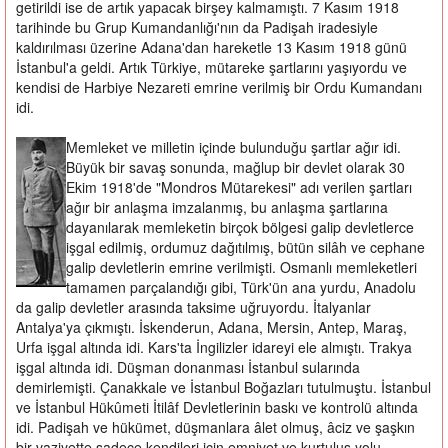
getirildi ise de artık yapacak birşey kalmamıştı. 7 Kasım 1918
tarihinde bu Grup Kumandanlığı'nın da Padişah iradesiyle
kaldırılması üzerine Adana'dan hareketle 13 Kasım 1918 günü
İstanbul'a geldi. Artık Türkiye, mütareke şartlarını yaşıyordu ve
kendisi de Harbiye Nezareti emrine verilmiş bir Ordu Kumandanı
idi.
Memleket ve milletin içinde bulunduğu şartlar ağır idi.
Büyük bir savaş sonunda, mağlup bir devlet olarak 30
Ekim 1918'de "Mondros Mütarekesi" adı verilen şartları
ağır bir anlaşma imzalanmış, bu anlaşma şartlarına
dayanılarak memleketin birçok bölgesi galip devletlerce
işgal edilmiş, ordumuz dağıtılmış, bütün silâh ve cephane
galip devletlerin emrine verilmişti. Osmanlı memleketleri
tamamen parçalandığı gibi, Türk'ün ana yurdu, Anadolu
da galip devletler arasında taksime uğruyordu. İtalyanlar
Antalya'ya çıkmıştı. İskenderun, Adana, Mersin, Antep, Maraş,
Urfa işgal altında idi. Kars'ta İngilizler idareyi ele almıştı. Trakya
işgal altında idi. Düşman donanması İstanbul sularında
demirlemişti. Çanakkale ve İstanbul Boğazları tutulmuştu. İstanbul
ve İstanbul Hükûmeti İtilâf Devletlerinin baskı ve kontrolü altında
idi. Padişah ve hükümet, düşmanlara âlet olmuş, âciz ve şaşkın
bir vaziyette sadece kendileri için emniyet ve kurtuluş yolu