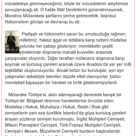
mücadeleye giremeyeceğimiz, böyle bir mücadelenin aleyhimize
sonuçlanacağı idi. O halde İtilâf Devletlerini gücendirmeyecek,
Mondros Mütarekesi şartlarını yerine getirecektik. İstanbul
Hükümetinin görüşü ve davranışı bu idi.
Padişah ve hükümetini saran bu umutsuzluğa rağmen,
milletimiz, haksız işgal ve istilâlara karşı nefsini müdafaa
yolunda her çabayı gösteriyor; memleketin çeşitli
yörelerinde düşmanla mahalli kuvvetler arasında
çarpışmalar oluyordu. Diğer taraftan mütecaviz dügmana karşı
koymak ve kurtuluş çareleri aramak üzere Anadolu'da yer yer milli
teşkilâtlar oluşturuluyordu. Ancak bütün bu kuruluşlar, ayrı ayrı
çalışmaları sebebiyle istenilen ölçüde etkili olamıyorlar, bütün
memleketi kapsayan bir hareket ve birlik gösteremiyorlardı.
Mütareke Türkiye'si, aklın alamayacağı derecede karışık bir
Türkiye'dir. Bölgesel direnme hareketlerine öncülük eden
Müdafaa-i Hukuk, Muhafaza-i Hukuk, Redd-i İlhak gibi
cemiyetlerin yanı sıra özellikle İstanbul'da güya kurtuluş çareleri
arayan yüzlerce cemiyet kurulmuştu. İngiliz Muhipleri Cemiyeti,
Wilson Prensipleri Cemiyeti, Türk-Fransız Muhipleri Cemiyeti,
Cemiyet-i Akvam, Müzaheret Cemiyeti bunlann başlıcalarıdır.