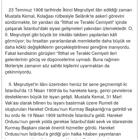
23 Temmuz 1908 tarihinde İkinci Meşrutiyet ilân edildiği zaman
Mustafa Kemal, Kolağası rütbesiyle Selânik'te askerî görevini
sürdürmekte, bir yandan da "İttihat ve Terakki Cemiyeti" içinde
çalışarak İstanbul'daki siyasi gelişmeleri yakından izlemektedir. O,
II. Meşrutiyet gibi büyük bir inkılâbı takiben yapılanları kâfi
görmüyor; bu fırsattan yararlanılarak memlekette daha büyük ve
daha köklü değişikliklerin gerçekleştirilmesi gereğine inanıyordu.
Fakat kendisinin görüşleri "İttihat ve Terakki Cemiyeti ileri
gelenlerinin görüş ve düşüncelerine uymadı. Buna rağmen
fikirleriyle zamanın söz sahibi kişilerini uyarmaktan da
çekinmiyordu.
II. Meşrutiyet'in ilânı üzerinden henüz bir sene geçmemişti ki
İstanbul'da 13 Nisan 1909'da bu harekete karşı, gerici çevrelerce
desteklenen büyük bir isyan gelişti. Mustafa Kemal, 31 Mart
Vak'ası olarak bilinen bu isyanı bastırmak üzere Rumeli de
oluşturulan Hareket Ordusu'nun Kurmay Başkanlığı'na getirildi ve
bu ordu ile 19 Nisan 1909 tarihinde İstanbul'a geldi. Hareket
Ordusu'nun gerek yolda gerekse İstanbul'daki sevk ve idaresinde
Kurmay Başkanı olarak önemli hizmetler gördü. Hareket
Ordusu'nun İstânbul'a girdiği gün halka hitaben yayımlanan