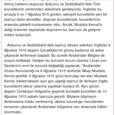
direnç hatlarını oluşturan Arıburnu ve Seddülbahir'deki Türk
kuvvetlerinin yerlerinden sökülmesi gerekiyordu. İngilizler bu
amaçla 6 ve 7 Ağustos l915 günleri, takviyeli kuvvetlerle yeni bir
taarruz daha denediler; düşman kuvvetleriyle, kuvvetlerimiz
arasında şiddetli muharebeler oldu. Ancak, Mustafa Kemal'in
aldığı önlemler sayesinde düşmanın bu taarruzu da gelişme
imkânı bulamadı.
Arıburnu ve Seddülbahir'deki taarruz devam ederken İngilizler 6
Ağustos 1919 akşamı Çanakkale'nin güney kıyılarına da asker
çıkararak ilerlemeye başladı. Bu suretle Anafartalar Bölgesi de
ansızın kritikleşti. Gelişen bu buhranlı durum üzerine Liman von
Sanders'in emri ile komuta değişikliği yapılarak, "Anafartalar
Grubu Komutanlığı'na 8 Ağustos 1915 tarihinde Albay Mustafa
Kemal qetirildi. 9 Ağustos 1915 günü komutayı ele alan Mustata
Kemal, beklemeksizin aynı gün yaptığı taarruz ile ilerleyen İngiliz
kuvvetlerini tekrar çıkarma yaptıkları kıyılara itti. Aynı günün
akşamı Conkbayırı bölgesine geçerek buradaki kuvvetleri de 10
Ağustos 1915 sabahı taarruza geçirdi. Böylece düşmanın
ilerlemesine imkân verilmemiş; aksine tutunduğu mevzilerden
tamamen çıkarılarak Anafartalar bölgesine tam anlamıyla hâkim
olunmuştu.