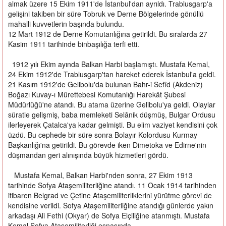
almak üzere 15 Ekim 1911'de İstanbul'dan ayrıldı. Trablusgarp'a
gelişini takiben bir süre Tobruk ve Derne Bölgelerinde gönüllü
mahalli kuvvetlerin başında bulundu.
12 Mart 1912 de Derne Komutanlığına getirildi. Bu sıralarda 27
Kasim 1911 tarihinde binbaşılığa terfi etti.
1912 yılı Ekim ayında Balkan Harbi başlamıştı. Mustafa Kemal,
24 Ekim 1912'de Trablusgarp'tan hareket ederek İstanbul'a geldi.
21 Kasım 1912'de Gelibolu'da bulunan Bahr-i Sefîd (Akdeniz)
Boğazı Kuvay-ı Mürettebesi Komutanlığı Harekât Şubesi
Müdürlüğü'ne atandı. Bu atama üzerine Gelibolu'ya geldi. Olaylar
süratle gelişmiş, baba memleketi Selânik düşmüş, Bulgar Ordusu
ilerleyerek Çatalca'ya kadar gelmişti. Bu elim vaziyet kendisini çok
üzdü. Bu cephede bir süre sonra Bolayır Kolordusu Kurmay
Başkanlığı'na getirildi. Bu görevde iken Dimetoka ve Edirne'nin
düşmandan geri alınışında büyük hizmetleri gördü.
Mustafa Kemal, Balkan Harbi'nden sonra, 27 Ekim 1913
tarihinde Sofya Ataşemiliterliğine atandı. 11 Ocak 1914 tarihinden
itibaren Belgrad ve Çetine Ataşemiliterliklerini yürütme görevi de
kendisine verildi. Sofya Ataşemiliterliğine atandığı günlerde yakın
arkadaşı Ali Fethi (Okyar) de Sofya Elçiliğine atanmıştı. Mustafa
Kemal Sofya Ataşemiliterliği esnasında