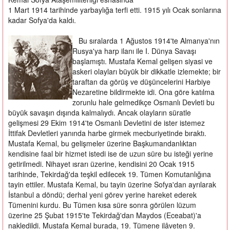
1 Mart 1914 tarihinde yarbaylığa terfi etti. 1915 yılı Ocak sonlarına
kadar Sofya'da kaldı.
Bu sıralarda 1 Ağustos 1914'te Almanya'nın
Rusya'ya harp ilanı ile I. Dünya Savaşı
başlamıştı. Mustafa Kemal gelişen siyasi ve
askeri olayları büyük bir dikkatle izlemekte; bir
taraftan da görüş ve düşüncelerini Harbiye
Nezaretine bildirmekte idi. Ona göre katılma
zorunlu hale gelmedikçe Osmanlı Devleti bu
büyük savaşın dışında kalmalıydı. Ancak olayların süratle
gelişmesi 29 Ekim 1914'te Osmanlı Devletini de ister istemez
İttifak Devletleri yanında harbe girmek mecburiyetinde bıraktı.
Mustafa Kemal, bu gelişmeler üzerine Başkumandanlıktan
kendisine faal bir hizmet istedi ise de uzun süre bu isteği yerine
getirilmedi. Nihayet ısrarı üzerine, kendisini 20 Ocak 1915
tarihinde, Tekirdağ'da teşkil edilecek 19. Tümen Komutanlığına
tayin ettiler. Mustafa Kemal, bu tayin üzerine Sofya'dan ayrılarak
İstanbul a döndü; derhal yeni görev yerine hareket ederek
Tümenini kurdu. Bu Tümen kısa süre sonra görülen lüzum
üzerine 25 Şubat 1915'te Tekirdağ'dan Maydos (Eceabat)'a
nakledildi. Mustafa Kemal burada, 19. Tümene ilâveten 9.