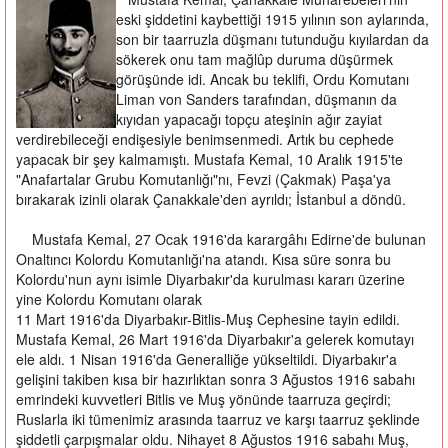
eski şiddetini kaybettiği 1915 yılının son aylarında,
son bir taarruzla düşmanı tutunduğu kıyılardan da
sökerek onu tam mağlûp duruma düşürmek
görüşünde idi. Ancak bu teklifi, Ordu Komutanı
Liman von Sanders tarafından, düşmanın da
kıyıdan yapacağı topçu ateşinin ağır zayiat
verdirebileceği endişesiyle benimsenmedi. Artık bu cephede
yapacak bir şey kalmamıştı. Mustafa Kemal, 10 Aralık 1915'te
"Anafartalar Grubu Komutanlığı"nı, Fevzi (Çakmak) Paşa'ya
bırakarak izinli olarak Çanakkale'den ayrıldı; İstanbul a döndü.
Mustafa Kemal, 27 Ocak 1916'da karargâhı Edirne'de bulunan
Onaltıncı Kolordu Komutanlığı'na atandı. Kısa süre sonra bu
Kolordu'nun aynı isimle Diyarbakır'da kurulması kararı üzerine
yine Kolordu Komutanı olarak
11 Mart 1916'da Diyarbakır-Bitlis-Muş Cephesine tayin edildi.
Mustafa Kemal, 26 Mart 1916'da Diyarbakır'a gelerek komutayı
ele aldı. 1 Nisan 1916'da Generalliğe yükseltildi. Diyarbakır'a
gelişini takiben kısa bir hazırlıktan sonra 3 Ağustos 1916 sabahı
emrindeki kuvvetleri Bitlis ve Muş yönünde taarruza geçirdi;
Ruslarla iki tümenimiz arasında taarruz ve karşı taarruz şeklinde
şiddetli çarpışmalar oldu. Nihayet 8 Ağustos 1916 sabahı Muş,