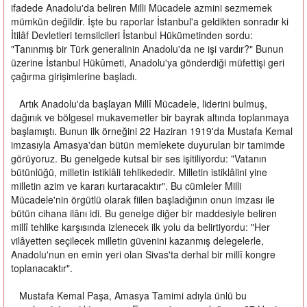
ifadede Anadolu'da beliren Milli Mücadele azmini sezmemek
mümkün değildir. İşte bu raporlar İstanbul'a geldikten sonradır ki
İtilâf Devletleri temsilcileri İstanbul Hükümetinden sordu:
"Tanınmış bir Türk generalinin Anadolu'da ne işi vardır?" Bunun
üzerine İstanbul Hükûmeti, Anadolu'ya gönderdiği müfettişi geri
çağırma girişimlerine başladı.
Artık Anadolu'da başlayan Millî Mücadele, liderini bulmuş,
dağınık ve bölgesel mukavemetler bir bayrak altında toplanmaya
başlamıştı. Bunun ilk örneğini 22 Haziran 1919'da Mustafa Kemal
imzasıyla Amasya'dan bütün memlekete duyurulan bir tamimde
görüyoruz. Bu genelgede kutsal bir ses işitiliyordu: "Vatanın
bütünlüğü, milletin istiklâli tehlikededir. Milletin istiklâlini yine
milletin azim ve kararı kurtaracaktır". Bu cümleler Milli
Mücadele'nin örgütlü olarak fiilen başladığının onun imzası ile
bütün cihana ilânı idi. Bu genelge diğer bir maddesiyle beliren
millî tehlike karşısında izlenecek ilk yolu da belirtiyordu: "Her
vilâyetten seçilecek milletin güvenini kazanmış delegelerle,
Anadolu'nun en emin yeri olan Sivas'ta derhal bir millî kongre
toplanacaktır".
Mustafa Kemal Paşa, Amasya Tamimi adıyla ünlü bu