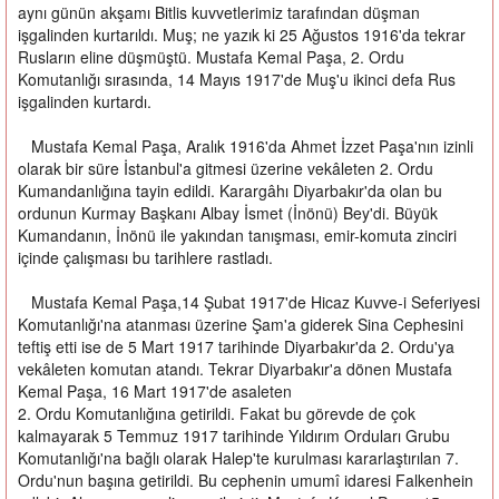
aynı günün akşamı Bitlis kuvvetlerimiz tarafından düşman
işgalinden kurtarıldı. Muş; ne yazık ki 25 Ağustos 1916'da tekrar
Rusların eline düşmüştü. Mustafa Kemal Paşa, 2. Ordu
Komutanlığı sırasında, 14 Mayıs 1917'de Muş'u ikinci defa Rus
işgalinden kurtardı.
Mustafa Kemal Paşa, Aralık 1916'da Ahmet İzzet Paşa'nın izinli
olarak bir süre İstanbul'a gitmesi üzerine vekâleten 2. Ordu
Kumandanlığına tayin edildi. Karargâhı Diyarbakır'da olan bu
ordunun Kurmay Başkanı Albay İsmet (İnönü) Bey'di. Büyük
Kumandanın, İnönü ile yakından tanışması, emir-komuta zinciri
içinde çalışması bu tarihlere rastladı.
Mustafa Kemal Paşa,14 Şubat 1917'de Hicaz Kuvve-i Seferiyesi
Komutanlığı'na atanması üzerine Şam'a giderek Sina Cephesini
teftiş etti ise de 5 Mart 1917 tarihinde Diyarbakır'da 2. Ordu'ya
vekâleten komutan atandı. Tekrar Diyarbakır'a dönen Mustafa
Kemal Paşa, 16 Mart 1917'de asaleten
2. Ordu Komutanlığına getirildi. Fakat bu görevde de çok
kalmayarak 5 Temmuz 1917 tarihinde Yıldırım Orduları Grubu
Komutanlığı'na bağlı olarak Halep'te kurulması kararlaştırılan 7.
Ordu'nun başına getirildi. Bu cephenin umumî idaresi Falkenhein