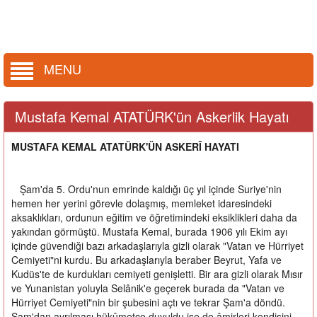
MENU
Mustafa Kemal ATATÜRK'ün Askerlik Hayatı
MUSTAFA KEMAL ATATÜRK'ÜN ASKERÎ HAYATI
Şam'da 5. Ordu'nun emrinde kaldığı üç yıl içinde Suriye'nin
hemen her yerini görevle dolaşmış, memleket idaresindeki
aksaklıkları, ordunun eğitim ve öğretimindeki eksiklikleri daha da
yakından görmüştü. Mustafa Kemal, burada 1906 yılı Ekim ayı
içinde güvendiği bazı arkadaşlarıyla gizli olarak "Vatan ve Hürriyet
Cemiyeti"ni kurdu. Bu arkadaşlarıyla beraber Beyrut, Yafa ve
Kudüs'te de kurdukları cemiyeti genişletti. Bir ara gizli olarak Mısır
ve Yunanistan yoluyla Selânik'e geçerek burada da "Vatan ve
Hürriyet Cemiyeti"nin bir şubesini açtı ve tekrar Şam'a döndü.
Şam'dan ayrılması hükûmetçe duyuldu ise de âmirleri kendisini