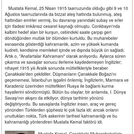
Mustata Kemal, 25 Nisan 1915 taarruzunda olduğu gibi 9 ve 10
Ağustos taarruzlarında da bizzat ateş hattında bulunmuş, ateş
hattından emirler vermiş, bu davranışı yanındaki subay ve erler
için ifadesi imkânsız cesaret kaynağı olmuştu. Conkbayırı'nda
kalbini hedef alan bir kurşun, cebindeki saate çarpıp geri
döndüğünden mutlak bir ölümden kurtuldu. Bu muharebeler
esnasında gösterdiği kahramanlık, azim ve yüksek kumanda
kudreti, kendisine memleket içinde ve dışında büyük ün sağladı.
Artık o, "Anafartalar Kahramanı" olarak anılıyordu. Aylarca süren
çıkarma ve savaşlar sonucu ilerleme kaydedemeyen İngilizler;
nihayet 1915 yılı Aralık sonunda müttefikleriyle beraber
Çanakkale'den çekildiler. Düşmanların Çanakkale Boğazı'nı
geçememesi, İstanbul'un işgalini önlemiş; İngilizlerin, Marmara ve
Karadeniz üzerinden müttefikleri Rusya ile bağlantı kurma
hayallerini söndürmüştü. Bütün bu olaylar, bir anlamda, I. Dünya
Savaşı'nın akışını da etkiliyor, dünya tarihinin yönünü
değiştiriyordu. Bu savaşlarda İngilizler insan, araç ve gereç
yönünden Türklerden şüphesiz ki çok fazla idi; ancak onların
unuttukları nokta, Türk askerinin tarihsel kahramanlığı ve bu
kahramanlığı yönlendiren Mustafa Kemal faktörü idi.
Mustafa Kemal, Çanakkale Muharebeleri'nin