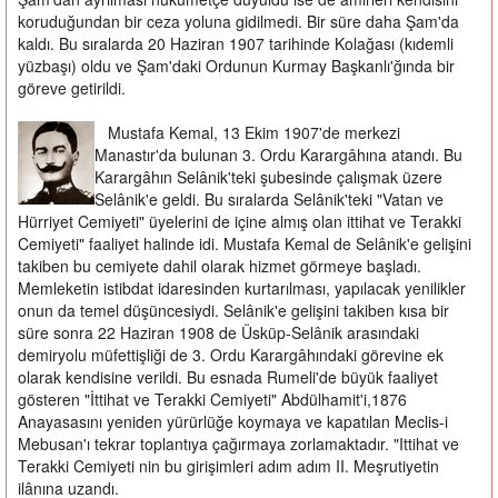
koruduğundan bir ceza yoluna gidilmedi. Bir süre daha Şam'da
kaldı. Bu sıralarda 20 Haziran 1907 tarihinde Kolağası (kıdemli
yüzbaşı) oldu ve Şam'daki Ordunun Kurmay Başkanlı'ğında bir
göreve getirildi.
Mustafa Kemal, 13 Ekim 1907'de merkezi
Manastır'da bulunan 3. Ordu Karargâhına atandı. Bu
Karargâhın Selânik'teki şubesinde çalışmak üzere
Selânik'e geldi. Bu sıralarda Selânik'teki "Vatan ve
Hürriyet Cemiyeti" üyelerini de içine almış olan ittihat ve Terakki
Cemiyeti" faaliyet halinde idi. Mustafa Kemal de Selânik'e gelişini
takiben bu cemiyete dahil olarak hizmet görmeye başladı.
Memleketin istibdat idaresinden kurtarılması, yapılacak yenilikler
onun da temel düşüncesiydi. Selânik'e gelişini takiben kısa bir
süre sonra 22 Haziran 1908 de Üsküp-Selânik arasındaki
demiryolu müfettişliği de 3. Ordu Karargâhındaki görevine ek
olarak kendisine verildi. Bu esnada Rumeli'de büyük faaliyet
gösteren "İttihat ve Terakki Cemiyeti" Abdülhamit'i,1876
Anayasasını yeniden yürürlüğe koymaya ve kapatılan Meclis-i
Mebusan'ı tekrar toplantıya çağırmaya zorlamaktadır. "Ittihat ve
Terakki Cemiyeti nin bu girişimleri adım adım II. Meşrutiyetin
ilânına uzandı.