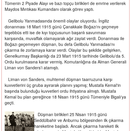
Tümenin 2 Piyade Alayı ve bazı topçu birlikleri de emrine verilerek
Maydos Mıntıkası Kumandanı olarak görev yaptı.
Gelibolu Yanmadasında önemli olaylar oluyordu. İngiliz
donanması 18 Mart 1915 günü Çanakkale Boğazı'nı geçmeye
teşebbüs etti ise de kıyı topçusunun başarılı savunması
karşısında, muvaffak olamayarak ağır zayiat verdi. Donanması ile
Boğazı geçemeyen düşman, bu defa Gelibolu Yarımadası'nı
çıkarma ile zorlamaya karar verdi. Olaylar bu şekilde gelişirken,
Genelkurmay Başkanlığı da 23 Mart 1915 tarihinde Gelibolu'da 5.
Ordu kurulmasına karar vermiş, Komutanlığına da Alman Generali
Liman von Sanders'i atamıştı.
Liman von Sanders, muhtemel düşman taarruzuna karşı
kuvvetlerini üç gruba ayırarak planını yapmış; Mustafa Kemal'in
başında bulunduğu kuvvetleri ordu ihtiyatına almıştı. Mustafa
Kemal bu plan gereğince 18 Nisan 1915 günü Tümeniyle Bigalı'ya
geçti.
Düşman birlikleri 25 Nisan 1915 günü
Seddülbahir ve Arıburnu bölgesinden ilk çıkarma
hareketine başladı. Ancak çıkarma hareketi ilk