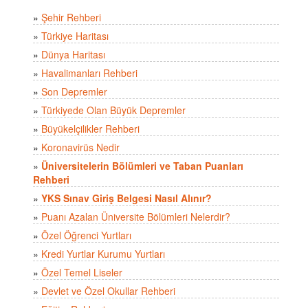
»
Şehir Rehberi
»
Türkiye Haritası
»
Dünya Haritası
»
Havalimanları Rehberi
»
Son Depremler
»
Türkiyede Olan Büyük Depremler
»
Büyükelçilikler Rehberi
»
Koronavirüs Nedir
»
Üniversitelerin Bölümleri ve Taban Puanları
Rehberi
»
YKS Sınav Giriş Belgesi Nasıl Alınır?
»
Puanı Azalan Üniversite Bölümleri Nelerdir?
»
Özel Öğrenci Yurtları
»
Kredi Yurtlar Kurumu Yurtları
»
Özel Temel Liseler
»
Devlet ve Özel Okullar Rehberi