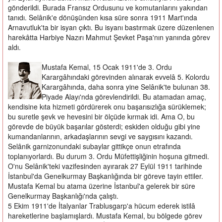
gönderildi. Burada Fransız Ordusunu ve komutanlarını yakından
tanıdı. Selânik'e dönüşünden kısa süre sonra 1911 Mart'ında
Arnavutluk'ta bir isyan çıktı. Bu isyanı bastırmak üzere düzenlenen
harekâtta Harbiye Nazırı Mahmut Şevket Paşa'nın yanında görev
aldı.
Mustafa Kemal, 15 Ocak 1911'de 3. Ordu
Karargâhındaki görevinden alınarak evvelâ 5. Kolordu
Karargâhında, daha sonra yine Selânik'te bulunan 38.
Piyade Alayı'nda görevlendirildi. Bu atamadan amaç,
kendisine kıta hizmeti gördürerek onu başarısızlığa sürüklemek;
bu suretle şevk ve hevesini bir ölçüde kırmak idi. Ama O, bu
görevde de büyük başarılar gösterdi; eskiden olduğu gibi yine
kumandanlarının, arkadaşlarının sevgi ve saygısını kazandı.
Selânik garnizonundaki subaylar gittikçe onun etrafında
toplanıyorlardı. Bu durum 3. Ordu Müfettişliğinin hoşuna gitmedi.
O'nu Selânik'teki vazifesinden ayırarak 27 Eylül 1911 tarihinde
İstanbul'da Genelkurmay Başkanlığında bir göreve tayin ettiler.
Mustafa Kemal bu atama üzerine İstanbul'a gelerek bir süre
Genelkurmay Başkanlığı'nda çalıştı.
5 Ekim 1911'de İtalyanlar Trablusgarp'a hücum ederek istilâ
hareketlerine başlamışlardı. Mustafa Kemal, bu bölgede görev