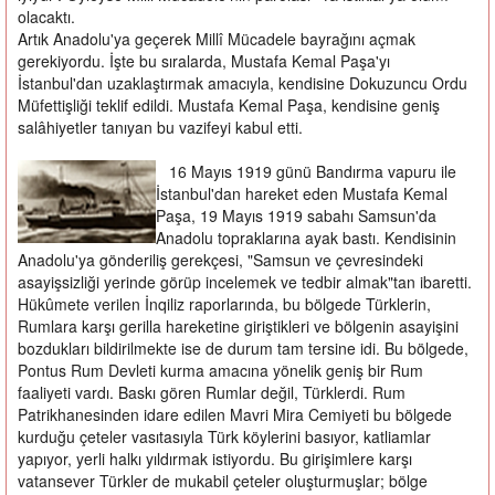
olacaktı.
Artık Anadolu'ya geçerek Millî Mücadele bayrağını açmak
gerekiyordu. İşte bu sıralarda, Mustafa Kemal Paşa'yı
İstanbul'dan uzaklaştırmak amacıyla, kendisine Dokuzuncu Ordu
Müfettişliği teklif edildi. Mustafa Kemal Paşa, kendisine geniş
salâhiyetler tanıyan bu vazifeyi kabul etti.
16 Mayıs 1919 günü Bandırma vapuru ile
İstanbul'dan hareket eden Mustafa Kemal
Paşa, 19 Mayıs 1919 sabahı Samsun'da
Anadolu topraklarına ayak bastı. Kendisinin
Anadolu'ya gönderiliş gerekçesi, "Samsun ve çevresindeki
asayişsizliği yerinde görüp incelemek ve tedbir almak"tan ibaretti.
Hükûmete verilen İnqiliz raporlarında, bu bölgede Türklerin,
Rumlara karşı gerilla hareketine giriştikleri ve bölgenin asayişini
bozdukları bildirilmekte ise de durum tam tersine idi. Bu bölgede,
Pontus Rum Devleti kurma amacına yönelik geniş bir Rum
faaliyeti vardı. Baskı gören Rumlar değil, Türklerdi. Rum
Patrikhanesinden idare edilen Mavri Mira Cemiyeti bu bölgede
kurduğu çeteler vasıtasıyla Türk köylerini basıyor, katliamlar
yapıyor, yerli halkı yıldırmak istiyordu. Bu girişimlere karşı
vatansever Türkler de mukabil çeteler oluşturmuşlar; bölge