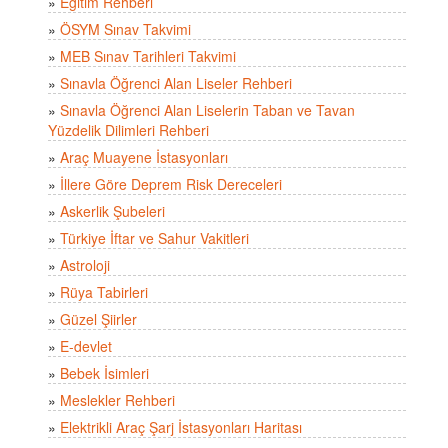
»
Eğitim Rehberi
»
ÖSYM Sınav Takvimi
»
MEB Sınav Tarihleri Takvimi
»
Sınavla Öğrenci Alan Liseler Rehberi
»
Sınavla Öğrenci Alan Liselerin Taban ve Tavan
Yüzdelik Dilimleri Rehberi
»
Araç Muayene İstasyonları
»
İllere Göre Deprem Risk Dereceleri
»
Askerlik Şubeleri
»
Türkiye İftar ve Sahur Vakitleri
»
Astroloji
»
Rüya Tabirleri
»
Güzel Şiirler
»
E-devlet
»
Bebek İsimleri
»
Meslekler Rehberi
»
Elektrikli Araç Şarj İstasyonları Haritası