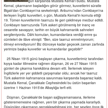
gün karşısında Mustafa Kemal'i buldu. Mustafa
Kemal, çıkarmanın başladığını görür görmez, kuvvetlerini süratle
Bigalı'dan Conkbayırı'na sevketmişti. Arıburnu'ndan Conkbayırı'na
ilerleyen İngiliz kuvvetleri, o gün, Mustafa Kemal'in komuta ettiği
19. Tümen kuvvetlerinin taarruzu ile geri çekilmeye mecbur edildi.
Conkbayırı taarruzunda Türk askeri görülmemiş bir inanç ve
cesaretle savaşıyor, tarihin en büyük kahramanlık sahneleri
sergileniyordu. Dâhi komutan, kumandanlara verdiği emre şu
cümleleri de ilâve etmişti: "Ben, size taarruz emretmiyorum;
ölmeyi emrediyorum! Biz ölünceye kadar geçecek zaman zarfında
yerimize başka kuvvetler ve kumandanlar geçebilir!"
25 Nisan 1915 günü başlayan çıkarma, kuvvetlerimiz tarafından
kıyıya kadar itilmesine rağmen düşman, 26 ve 27 Nisan 1915
günleri de çıkarma harekâtına devam etti. İlerlemek isteyen
İngilizlerle yer yer şiddetli çarpışmalar oldu; ancak her taarruz
Türk askerinin kahramanca savunması karşısında başarısız kaldı.
Mustafa Kemal, Çanakkale Cephesindeki bu üstün başarıları
üzerine 1 Haziran 1915'de Albaylığa terfi etti.
Düşman, Çanakkale'de başarı sağlayamamasına, ilerleme
gösterememesine rağmen, yeni bir çıkarma yapmada kararlıydı.
Düşünülen çıkarmanın gerçekleşebilmesi için, her şeyden önce ilk