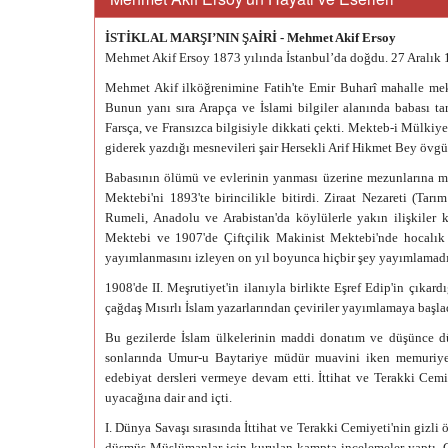
İSTİKLAL MARŞI’NIN ŞAİRİ - Mehmet Akif Ersoy
Mehmet Akif Ersoy 1873 yılında İstanbul’da doğdu. 27 Aralık 19
Mehmet Akif ilköğrenimine Fatih'te Emir Buharî mahalle mekte
Bunun yanı sıra Arapça ve İslami bilgiler alanında babası tar
Farsça, ve Fransızca bilgisiyle dikkati çekti. Mekteb-i Mülkiye
giderek yazdığı mesnevileri şair Hersekli Arif Hikmet Bey övgüy
Babasının ölümü ve evlerinin yanması üzerine mezunlarına me
Mektebi'ni 1893'te birincilikle bitirdi. Ziraat Nezareti (Tar
Rumeli, Anadolu ve Arabistan'da köylülerle yakın ilişkiler k
Mektebi ve 1907'de Çiftçilik Makinist Mektebi'nde hocalık y
yayımlanmasını izleyen on yıl boyunca hiçbir şey yayımlamadı
1908'de II. Meşrutiyet'in ilanıyla birlikte Eşref Edip'in çıkar
çağdaş Mısırlı İslam yazarlarından çeviriler yayımlamaya başlad
Bu gezilerde İslam ülkelerinin maddi donatım ve düşünce düz
sonlarında Umur-u Baytariye müdür muavini iken memuriyette
edebiyat dersleri vermeye devam etti. İttihat ve Terakki Cem
uyacağına dair and içti.
I. Dünya Savaşı sırasında İttihat ve Terakki Cemiyeti'nin gizli
düşmüş Müslümanlar için kurulan kampta incelemeler yaptı. Çan