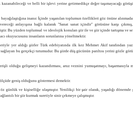
kazanabileceği ve belli bir işlevi yerine getirmedikçe değer taşımayacağı görüş
n bayağılaştığına inanır. İçinde yaşanılan toplumun özellikleri göz önüne alınmada
receği anlayışına bağlı kalarak "Sanat sanat içindir" görüsüne karşı çıkmış,
iştir. Bu yüzden toplumsal ve ideolojik konuları şiir ile ve şiir içinde tartışma ve s
macı okuyucusunu insanların sorunlarına yöneltmektir.
riyle yer aldığı şiirler Türk edebiyatında ilk kez Mehmet Akif tarafından yazı
ağlayan bu gerçekçi tutumudur. Bu şiirde düş gücünün parıltısı yerini gözle görül
lverişli olduğu gelişmeyi kazandırması, aruz veznini yumuşatmayı, başarmasıyla
 ölçüde geniş olduğunu göstermesi demektir.
z günlük ve kişiselliğe ulaşmıştır. Yenilikçi bir şair olarak, yaşadığı dönemde
ğlantılı bir şiir kurmak suretiyle sinir çekmeye çalışmıştır.