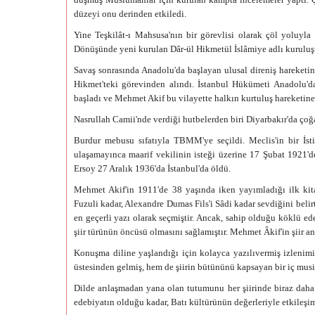
düzeyi onu derinden etkiledi.
Yine Teşkilât-ı Mahsusa'nın bir görevlisi olarak çöl yoluyla 
Dönüşünde yeni kurulan Dâr-ül Hikmetül İslâmiye adlı kuruluşu
Savaş sonrasında Anadolu'da başlayan ulusal direniş hareketin
Hikmet'teki görevinden alındı. İstanbul Hükümeti Anadolu'da
başladı ve Mehmet Akif bu vilayette halkın kurtuluş hareketine 
Nasrullah Camii'nde verdiği hutbelerden biri Diyarbakır'da çoğa
Burdur mebusu sıfatıyla TBMM'ye seçildi. Meclis'in bir İstik
ulaşamayınca maarif vekilinin isteği üzerine 17 Şubat 1921'd
Ersoy 27 Aralık 1936'da İstanbul'da öldü.
Mehmet Akif'in 1911'de 38 yaşında iken yayımladığı ilk kita
Fuzuli kadar, Alexandre Dumas Fils'i Sâdi kadar sevdiğini belir
en geçerli yazı olarak seçmiştir. Ancak, sahip olduğu köklü ed
şiir türünün öncüsü olmasını sağlamıştır. Mehmet Âkif'in şiir an
Konuşma diline yaşlandığı için kolayca yazılıvermiş izlenimi 
üstesinden gelmiş, hem de şiirin bütününü kapsayan bir iç musi
Dilde arılaşmadan yana olan tutumunu her şiirinde biraz dah
edebiyatın olduğu kadar, Batı kültürünün değerleriyle etkileşi