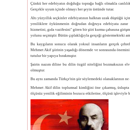
Çünkü her edebiyatın doğduğu toprağa bağlı olmakla canlılık 
Gerçekle uyum içinde olmayı her şeyin üstünde tutar.
Altı yüzyıllık seçkinler edebiyatının halktan uzak düştüğü içi
yeniliklere öykünmenin doğrudan doğruya edebiyata zarar ve
hizmetini, gıda vazifesini" gören bir şiiri kurma çabasına girişm
yolunu seçmiştir. Bütün çıplaklığıyla gerçeği göstermekteki a
Bu kaygıların sonucu olarak yoksul insanların gerçek çehrele
Mehmet Akif şiirinin yaşadığı dönemde ve sonrasında önemini s
tutulur bir yapıya bırakmıştır.
Şairin nazım diline bu dilin özgül niteliğini bozmaksızın e
olmuştur.
Bu aynı zamanda Türkçe'nin şiir söylemedeki olanaklarının ne
Mehmet Akif dilin toplumsal kimliğini öne çıkarmış, üslupta ö
ölçüsüz yenilik eğiliminin bozucu etkilerine, ölçüsü işleviyle ba