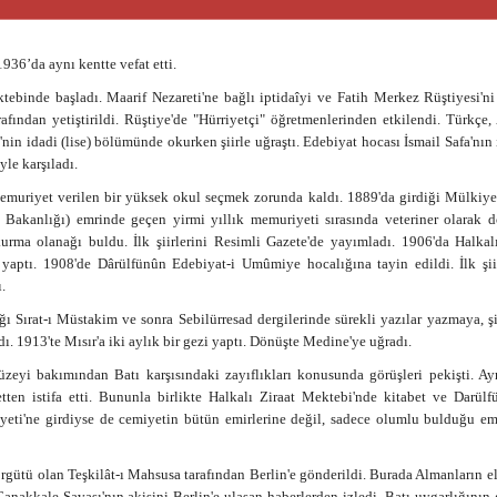
36’da aynı kentte vefat etti.
binde başladı. Maarif Nezareti'ne bağlı iptidaîyi ve Fatih Merkez Rüştiyesi'ni 
afından yetiştirildi. Rüştiye'de "Hürriyetçi" öğretmenlerinden etkilendi. Türkçe,
'nin idadi (lise) bölümünde okurken şiirle uğraştı. Edebiyat hocası İsmail Safa'nın
le karşıladı.
muriyet verilen bir yüksek okul seçmek zorunda kaldı. 1889'da girdiği Mülkiye
ım Bakanlığı) emrinde geçen yirmi yıllık memuriyeti sırasında veteriner olarak d
urma olanağı buldu. İlk şiirlerini Resimli Gazete'de yayımladı. 1906'da Halkal
aptı. 1908'de Dârülfünûn Edebiyat-i Umûmiye hocalığına tayin edildi. İlk şiir
.
dığı Sırat-ı Müstakim ve sonra Sebilürresad dergilerinde sürekli yazılar yazmaya, şi
ı. 1913'te Mısır'a iki aylık bir gezi yaptı. Dönüşte Medine'ye uğradı.
eyi bakımından Batı karşısındaki zayıflıkları konusunda görüşleri pekişti. Ayn
n istifa etti. Bununla birlikte Halkalı Ziraat Mektebi'nde kitabet ve Darülf
iyeti'ne girdiyse de cemiyetin bütün emirlerine değil, sadece olumlu bulduğu em
 örgütü olan Teşkilât-ı Mahsusa tarafından Berlin'e gönderildi. Burada Almanların el
akkale Savaşı'nın akisini Berlin'e ulaşan haberlerden izledi. Batı uygarlığının