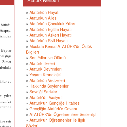
Atatürk Rehberi
»
Atatürkün Hayatı
»
Atatürkün Ailesi
»
Atatürkün Çocukluk Yılları
bitirdi.
»
Atatürkün Eğitim Hayatı
 Arapça,
»
Atatürkün Askeri Hayatı
 izinden
»
Atatürkün Sivil Hayatı
»
Mustafa Kemal ATATÜRK'ün Özlük
 Baytar
Bilgileri
olaştığı
»
Son Yılları ve Ölümü
ı Ziraat
»
Atatürk İlkeleri
lerinin
»
Atatürk Devrimleri
»
Yaşam Kronolojisi
»
Atatürkün Vecizeleri
irler ve
»
Hakkında Söylenenler
»
Sevdiği Şarkılar
ı yılın
»
Atatürk'ün Vasiyeti
ünun’da
»
Atatürk'ün Gençliğe Hitabesi
irlerine
»
Gençliğin Atatürk'e Cevabı
»
ATATÜRK'ün Öğretmenlere Seslenişi
»
Atatürk'ün Öğretmenler İle İlgili
ine esir
Sözleri
 gelişme