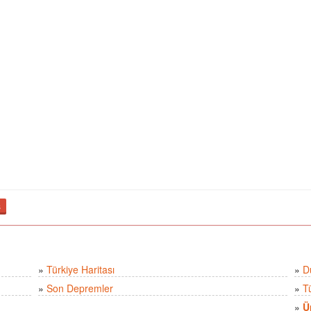
ş
»
Türkiye Haritası
»
D
»
Son Depremler
»
T
»
Ü