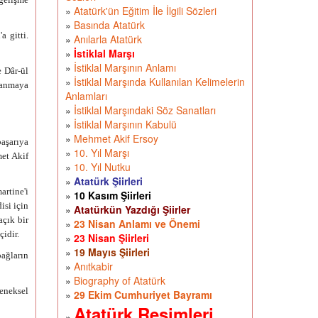
»
Atatürk'ün Eğitim İle İlgili Sözleri
»
Basında Atatürk
a gitti.
»
Anılarla Atatürk
»
İstiklal Marşı
»
İstiklal Marşının Anlamı
e Dâr-ül
»
İstiklal Marşında Kullanılan Kelimelerin
lanmaya
Anlamları
»
İstiklal Marşındaki Söz Sanatları
»
İstiklal Marşının Kabulü
»
Mehmet Akif Ersoy
başarıya
»
10. Yıl Marşı
met Akif
»
10. Yıl Nutku
»
Atatürk Şiirleri
rtine'i
»
10 Kasım Şiirleri
isi için
»
Atatürkün Yazdığı Şiirler
açık bir
»
23 Nisan Anlamı ve Önemi
çidir.
»
23 Nisan Şiirleri
»
19 Mayıs Şiirleri
bağların
»
Anıtkabir
»
Biography of Atatürk
eneksel
»
29 Ekim Cumhuriyet Bayramı
Atatürk Resimleri
»