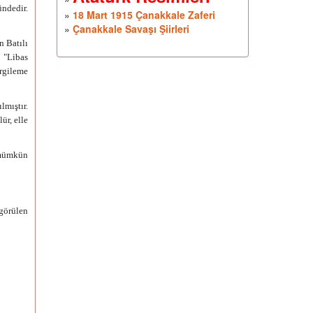
ündedir.
»
18 Mart 1915 Çanakkale Zaferi
»
Çanakkale Savaşı Şiirleri
n Batılı
 "Libas
ergileme
lmıştır.
ür, elle
 mümkün
 görülen