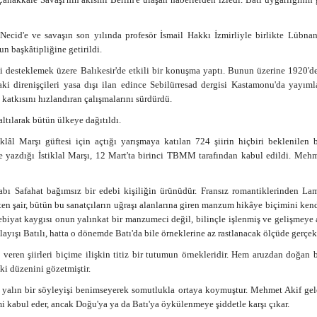
Necid'e ve savaşın son yılında profesör İsmail Hakkı İzmirliyle birlikte Lübnan'
n başkâtipliğine getirildi.
i desteklemek üzere Balıkesir'de etkili bir konuşma yaptı. Bunun üzerine 1920'd
ki direnişçileri yasa dışı ilan edince Sebilürresad dergisi Kastamonu'da yayım
katkısını hızlandıran çalışmalarını sürdürdü.
ltılarak bütün ülkeye dağıtıldı.
lâl Marşı güftesi için açtığı yarışmaya katılan 724 şiirin hiçbiri beklenilen 
e yazdığı İstiklal Marşı, 12 Mart'ta birinci TBMM tarafından kabul edildi. Meh
bı Safahat bağımsız bir edebi kişiliğin ürünüdür. Fransız romantiklerinden Lama
ten şair, bütün bu sanatçıların uğraşı alanlarına giren manzum hikâye biçimini kend
ebiyat kaygısı onun yalınkat bir manzumeci değil, bilinçle işlenmiş ve gelişmeye 
layışı Batılı, hatta o dönemde Batı'da bile örneklerine az rastlanacak ölçüde gerçek
veren şiirleri biçime ilişkin titiz bir tutumun örnekleridir. Hem aruzdan doğan 
ki düzenini gözetmiştir.
a yalın bir söyleyişi benimseyerek somutlukla ortaya koymuştur. Mehmet Akif gel
mi kabul eder, ancak Doğu'ya ya da Batı'ya öykülenmeye şiddetle karşı çıkar.