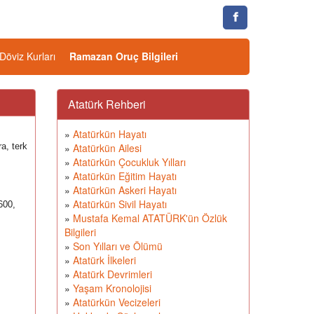
Döviz Kurları
Ramazan Oruç Bilgileri
Atatürk Rehberi
»
Atatürkün Hayatı
a, terk
»
Atatürkün Ailesi
»
Atatürkün Çocukluk Yılları
»
Atatürkün Eğitim Hayatı
»
Atatürkün Askeri Hayatı
»
Atatürkün Sivil Hayatı
600,
»
Mustafa Kemal ATATÜRK'ün Özlük
Bilgileri
»
Son Yılları ve Ölümü
»
Atatürk İlkeleri
»
Atatürk Devrimleri
»
Yaşam Kronolojisi
»
Atatürkün Vecizeleri