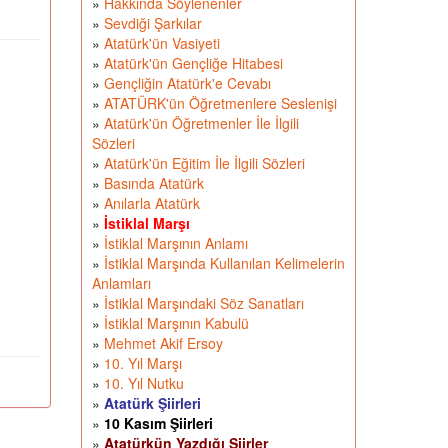
»
Hakkında Söylenenler
»
Sevdiği Şarkılar
»
Atatürk'ün Vasiyeti
»
Atatürk'ün Gençliğe Hitabesi
»
Gençliğin Atatürk'e Cevabı
»
ATATÜRK'ün Öğretmenlere Seslenişi
»
Atatürk'ün Öğretmenler İle İlgili
Sözleri
»
Atatürk'ün Eğitim İle İlgili Sözleri
»
Basında Atatürk
»
Anılarla Atatürk
»
İstiklal Marşı
»
İstiklal Marşının Anlamı
»
İstiklal Marşında Kullanılan Kelimelerin
Anlamları
»
İstiklal Marşındaki Söz Sanatları
»
İstiklal Marşının Kabulü
»
Mehmet Akif Ersoy
»
10. Yıl Marşı
»
10. Yıl Nutku
»
Atatürk Şiirleri
»
10 Kasım Şiirleri
»
Atatürkün Yazdığı Şiirler