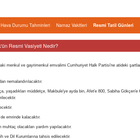
Hava Durumu Tahminleri
Namaz Vakitleri
Resmi Tatil Günleri
k'ün Resmi Vasiyeti Nedir?
ki menkul ve gayrimenkul emvalimi Cumhuriyet Halk Partisi'ne atideki şartlar
ndan nemalandırılacaktır.
kça, yaşadıkları müddetçe, Makbule'ye ayda bin, Afet'e 800, Sabiha Gökçen'e 
ilecektir.
ecektir.
de emrinde kalacaktır.
in muhtaç olacakları yardım yapılacaktır.
 ve Dil Kurumlarına tahsis edilecektir.