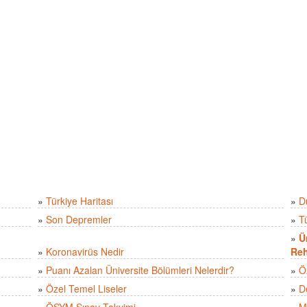
»
Türkiye Haritası
»
D
»
Son Depremler
»
T
»
Ü
»
Koronavirüs Nedir
Reh
»
Puanı Azalan Üniversite Bölümleri Nelerdir?
»
Ö
»
Özel Temel Liseler
»
D