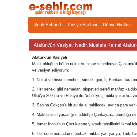
Şehir Rehberi
Türkiye Haritası
Dünya Haritası
Atatürk'ün Vasiyeti Nedir, Mustafa Kemal Atatür
Atatürk'ün Vasiyeti
Malik olduğum bütün nukut ve hisse senetleriyle Çankaya'da
ve vasiyet ediyorum:
1. Nukut ve hisse senetleri, şimdiki gibi, İş Bankası tarafı
2. Her seneki gibi nemadan, nispetleri şerefi mahfuz kaldı
Ülkü'ye 200 lira ve Rukiye ile Nebile'ye şimdiki yüzer lira ver
3. Sabiha Gökçen'e bir ev de alınabilecek, ayrıca para veril
4. Makbule'nin yaşadığı müddetçe Çankaya'da oturduğu ev 
5. İsmet İnönü'nün Çocuklarına yüksek tahsillerini ikmal iç
6. Her sene nemadan mütebaki miktar yarı yarıya, Türk Tarih