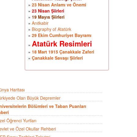
»
23 Nisan Anlamı ve Önemi
»
23 Nisan Şiirleri
»
19 Mayıs Şiirleri
»
Anıtkabir
»
Biography of Atatürk
»
29 Ekim Cumhuriyet Bayramı
Atatürk Resimleri
»
»
18 Mart 1915 Çanakkale Zaferi
»
Çanakkale Savaşı Şiirleri
ünya Haritası
ürkiyede Olan Büyük Depremler
niversitelerin Bölümleri ve Taban Puanları
beri
zel Öğrenci Yurtları
evlet ve Özel Okullar Rehberi