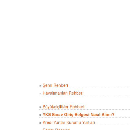
»
Şehir Rehberi
»
Havalimanları Rehberi
»
Büyükelçilikler Rehberi
»
YKS Sınav Giriş Belgesi Nasıl Alınır?
»
Kredi Yurtlar Kurumu Yurtları