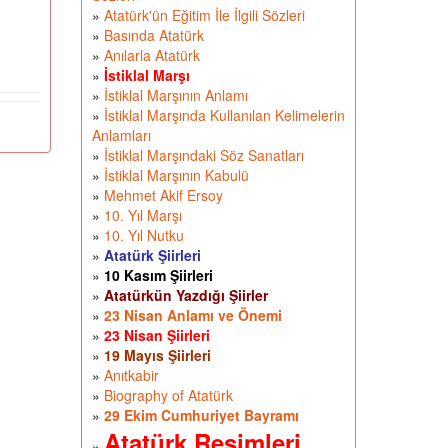
»
Atatürk'ün Eğitim İle İlgili Sözleri
»
Basında Atatürk
»
Anılarla Atatürk
»
İstiklal Marşı
»
İstiklal Marşının Anlamı
»
İstiklal Marşında Kullanılan Kelimelerin
Anlamları
»
İstiklal Marşındaki Söz Sanatları
»
İstiklal Marşının Kabulü
»
Mehmet Akif Ersoy
»
10. Yıl Marşı
»
10. Yıl Nutku
»
Atatürk Şiirleri
»
10 Kasım Şiirleri
»
Atatürkün Yazdığı Şiirler
»
23 Nisan Anlamı ve Önemi
»
23 Nisan Şiirleri
»
19 Mayıs Şiirleri
»
Anıtkabir
»
Biography of Atatürk
»
29 Ekim Cumhuriyet Bayramı
Atatürk Resimleri
»