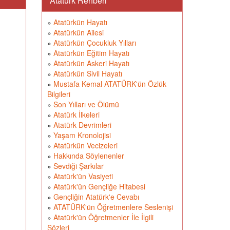
Atatürk Rehberi
»
Atatürkün Hayatı
»
Atatürkün Ailesi
»
Atatürkün Çocukluk Yılları
»
Atatürkün Eğitim Hayatı
»
Atatürkün Askeri Hayatı
»
Atatürkün Sivil Hayatı
»
Mustafa Kemal ATATÜRK'ün Özlük
Bilgileri
»
Son Yılları ve Ölümü
»
Atatürk İlkeleri
»
Atatürk Devrimleri
»
Yaşam Kronolojisi
»
Atatürkün Vecizeleri
»
Hakkında Söylenenler
»
Sevdiği Şarkılar
»
Atatürk'ün Vasiyeti
»
Atatürk'ün Gençliğe Hitabesi
»
Gençliğin Atatürk'e Cevabı
»
ATATÜRK'ün Öğretmenlere Seslenişi
»
Atatürk'ün Öğretmenler İle İlgili
Sözleri