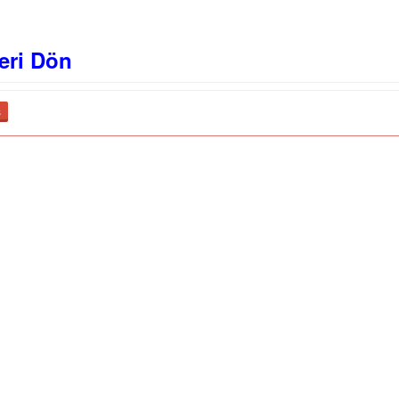
eri Dön
ş