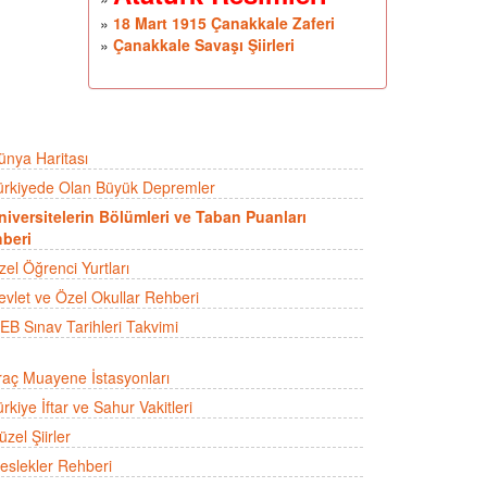
»
18 Mart 1915 Çanakkale Zaferi
»
Çanakkale Savaşı Şiirleri
ünya Haritası
ürkiyede Olan Büyük Depremler
niversitelerin Bölümleri ve Taban Puanları
beri
zel Öğrenci Yurtları
evlet ve Özel Okullar Rehberi
EB Sınav Tarihleri Takvimi
raç Muayene İstasyonları
rkiye İftar ve Sahur Vakitleri
zel Şiirler
eslekler Rehberi