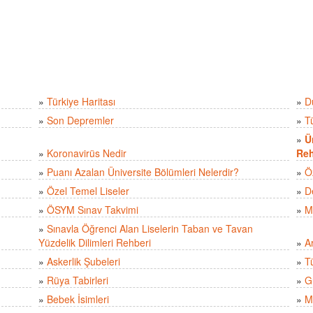
»
Türkiye Haritası
»
D
»
Son Depremler
»
T
»
Ü
»
Koronavirüs Nedir
Reh
»
Puanı Azalan Üniversite Bölümleri Nelerdir?
»
Ö
»
Özel Temel Liseler
»
D
»
ÖSYM Sınav Takvimi
»
M
»
Sınavla Öğrenci Alan Liselerin Taban ve Tavan
Yüzdelik Dilimleri Rehberi
»
A
»
Askerlik Şubeleri
»
Tü
»
Rüya Tabirleri
»
Gü
»
Bebek İsimleri
»
M