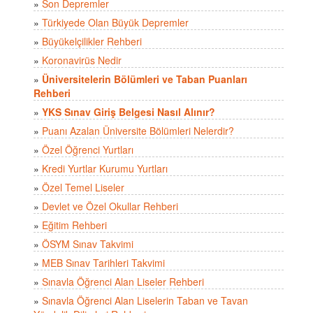
»
Son Depremler
»
Türkiyede Olan Büyük Depremler
»
Büyükelçilikler Rehberi
»
Koronavirüs Nedir
»
Üniversitelerin Bölümleri ve Taban Puanları
Rehberi
»
YKS Sınav Giriş Belgesi Nasıl Alınır?
»
Puanı Azalan Üniversite Bölümleri Nelerdir?
»
Özel Öğrenci Yurtları
»
Kredi Yurtlar Kurumu Yurtları
»
Özel Temel Liseler
»
Devlet ve Özel Okullar Rehberi
»
Eğitim Rehberi
»
ÖSYM Sınav Takvimi
»
MEB Sınav Tarihleri Takvimi
»
Sınavla Öğrenci Alan Liseler Rehberi
»
Sınavla Öğrenci Alan Liselerin Taban ve Tavan