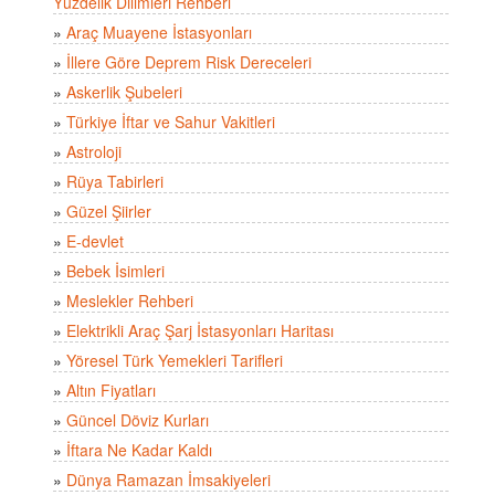
Yüzdelik Dilimleri Rehberi
»
Araç Muayene İstasyonları
»
İllere Göre Deprem Risk Dereceleri
»
Askerlik Şubeleri
»
Türkiye İftar ve Sahur Vakitleri
»
Astroloji
»
Rüya Tabirleri
»
Güzel Şiirler
»
E-devlet
»
Bebek İsimleri
»
Meslekler Rehberi
»
Elektrikli Araç Şarj İstasyonları Haritası
»
Yöresel Türk Yemekleri Tarifleri
»
Altın Fiyatları
»
Güncel Döviz Kurları
»
İftara Ne Kadar Kaldı
»
Dünya Ramazan İmsakiyeleri