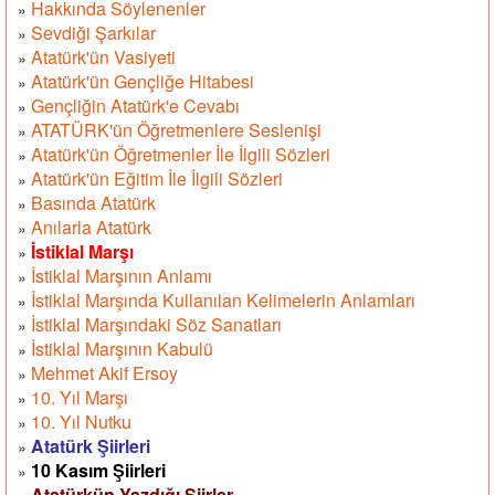
Hakkında Söylenenler
»
Sevdiği Şarkılar
»
Atatürk'ün Vasiyeti
»
Atatürk'ün Gençliğe Hitabesi
»
Gençliğin Atatürk'e Cevabı
»
ATATÜRK'ün Öğretmenlere Seslenişi
»
Atatürk'ün Öğretmenler İle İlgili Sözleri
»
Atatürk'ün Eğitim İle İlgili Sözleri
»
Basında Atatürk
»
Anılarla Atatürk
»
İstiklal Marşı
»
İstiklal Marşının Anlamı
»
İstiklal Marşında Kullanılan Kelimelerin Anlamları
»
İstiklal Marşındaki Söz Sanatları
»
İstiklal Marşının Kabulü
»
Mehmet Akif Ersoy
»
10. Yıl Marşı
»
10. Yıl Nutku
»
Atatürk Şiirleri
»
10 Kasım Şiirleri
»
Atatürkün Yazdığı Şiirler