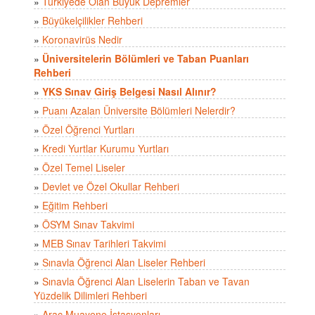
»
Türkiyede Olan Büyük Depremler
»
Büyükelçilikler Rehberi
»
Koronavirüs Nedir
»
Üniversitelerin Bölümleri ve Taban Puanları
Rehberi
»
YKS Sınav Giriş Belgesi Nasıl Alınır?
»
Puanı Azalan Üniversite Bölümleri Nelerdir?
»
Özel Öğrenci Yurtları
»
Kredi Yurtlar Kurumu Yurtları
»
Özel Temel Liseler
»
Devlet ve Özel Okullar Rehberi
»
Eğitim Rehberi
»
ÖSYM Sınav Takvimi
»
MEB Sınav Tarihleri Takvimi
»
Sınavla Öğrenci Alan Liseler Rehberi
»
Sınavla Öğrenci Alan Liselerin Taban ve Tavan
Yüzdelik Dilimleri Rehberi
»
Araç Muayene İstasyonları