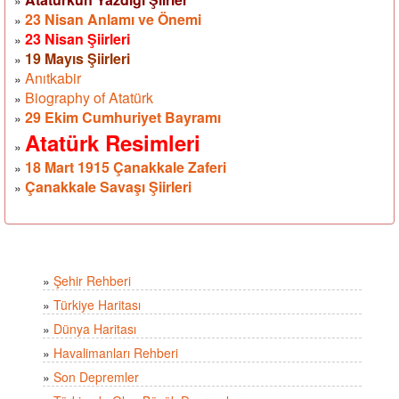
»
23 Nisan Anlamı ve Önemi
»
23 Nisan Şiirleri
»
19 Mayıs Şiirleri
»
Anıtkabir
»
Biography of Atatürk
»
29 Ekim Cumhuriyet Bayramı
»
Atatürk Resimleri
»
18 Mart 1915 Çanakkale Zaferi
»
Çanakkale Savaşı Şiirleri
»
»
Şehir Rehberi
»
Türkiye Haritası
»
Dünya Haritası
»
Havalimanları Rehberi
»
Son Depremler