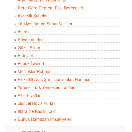
»
İllere Göre Deprem Risk Dereceleri
»
Askerlik Şubeleri
»
Türkiye İftar ve Sahur Vakitleri
»
Astroloji
»
Rüya Tabirleri
»
Güzel Şiirler
»
E-devlet
»
Bebek İsimleri
»
Meslekler Rehberi
»
Elektrikli Araç Şarj İstasyonları Haritası
»
Yöresel Türk Yemekleri Tarifleri
»
Altın Fiyatları
»
Güncel Döviz Kurları
»
İftara Ne Kadar Kaldı
»
Dünya Ramazan İmsakiyeleri
Gizlilik Politikası