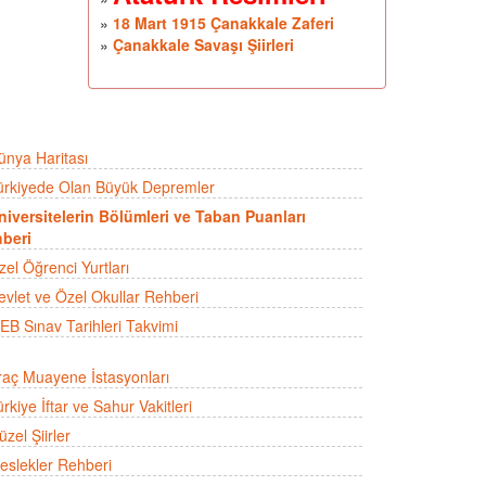
»
18 Mart 1915 Çanakkale Zaferi
»
Çanakkale Savaşı Şiirleri
ünya Haritası
ürkiyede Olan Büyük Depremler
niversitelerin Bölümleri ve Taban Puanları
beri
zel Öğrenci Yurtları
evlet ve Özel Okullar Rehberi
EB Sınav Tarihleri Takvimi
raç Muayene İstasyonları
rkiye İftar ve Sahur Vakitleri
zel Şiirler
eslekler Rehberi