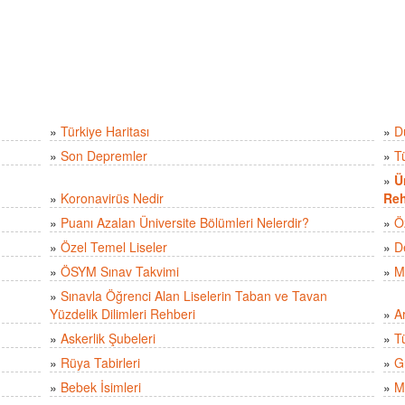
»
Türkiye Haritası
»
D
»
Son Depremler
»
T
»
Ü
»
Koronavirüs Nedir
Reh
»
Puanı Azalan Üniversite Bölümleri Nelerdir?
»
Ö
»
Özel Temel Liseler
»
D
»
ÖSYM Sınav Takvimi
»
M
»
Sınavla Öğrenci Alan Liselerin Taban ve Tavan
Yüzdelik Dilimleri Rehberi
»
A
»
Askerlik Şubeleri
»
Tü
»
Rüya Tabirleri
»
Gü
»
Bebek İsimleri
»
M