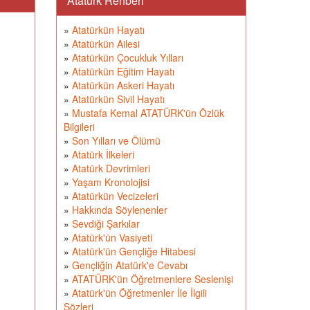
Atatürk Rehberi
»
Atatürkün Hayatı
»
Atatürkün Ailesi
»
Atatürkün Çocukluk Yılları
»
Atatürkün Eğitim Hayatı
»
Atatürkün Askeri Hayatı
»
Atatürkün Sivil Hayatı
»
Mustafa Kemal ATATÜRK'ün Özlük
Bilgileri
»
Son Yılları ve Ölümü
»
Atatürk İlkeleri
»
Atatürk Devrimleri
»
Yaşam Kronolojisi
»
Atatürkün Vecizeleri
»
Hakkında Söylenenler
»
Sevdiği Şarkılar
»
Atatürk'ün Vasiyeti
»
Atatürk'ün Gençliğe Hitabesi
»
Gençliğin Atatürk'e Cevabı
»
ATATÜRK'ün Öğretmenlere Seslenişi
»
Atatürk'ün Öğretmenler İle İlgili
Sözleri