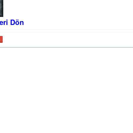
eri Dön
ş