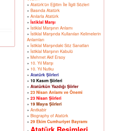
»
Atatürk'ün Eğitim İle İlgili Sözleri
»
Basında Atatürk
»
Anılarla Atatürk
»
İstiklal Marşı
»
İstiklal Marşının Anlamı
»
İstiklal Marşında Kullanılan Kelimelerin
Anlamları
»
İstiklal Marşındaki Söz Sanatları
»
İstiklal Marşının Kabulü
»
Mehmet Akif Ersoy
»
10. Yıl Marşı
»
10. Yıl Nutku
»
Atatürk Şiirleri
»
10 Kasım Şiirleri
»
Atatürkün Yazdığı Şiirler
»
23 Nisan Anlamı ve Önemi
»
23 Nisan Şiirleri
»
19 Mayıs Şiirleri
»
Anıtkabir
»
Biography of Atatürk
»
29 Ekim Cumhuriyet Bayramı
Atatürk Resimleri
»