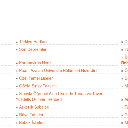
»
Türkiye Haritası
»
D
»
Son Depremler
»
T
»
Ü
»
Koronavirüs Nedir
Reh
»
Puanı Azalan Üniversite Bölümleri Nelerdir?
»
Ö
»
Özel Temel Liseler
»
D
»
ÖSYM Sınav Takvimi
»
M
»
Sınavla Öğrenci Alan Liselerin Taban ve Tavan
Yüzdelik Dilimleri Rehberi
»
A
»
Askerlik Şubeleri
»
Tü
»
Rüya Tabirleri
»
Gü
»
Bebek İsimleri
»
M