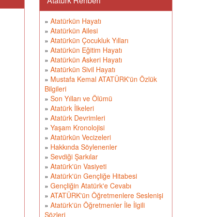
Atatürk Rehberi
»
Atatürkün Hayatı
»
Atatürkün Ailesi
»
Atatürkün Çocukluk Yılları
»
Atatürkün Eğitim Hayatı
»
Atatürkün Askeri Hayatı
»
Atatürkün Sivil Hayatı
»
Mustafa Kemal ATATÜRK'ün Özlük
Bilgileri
»
Son Yılları ve Ölümü
»
Atatürk İlkeleri
»
Atatürk Devrimleri
»
Yaşam Kronolojisi
»
Atatürkün Vecizeleri
»
Hakkında Söylenenler
»
Sevdiği Şarkılar
»
Atatürk'ün Vasiyeti
»
Atatürk'ün Gençliğe Hitabesi
»
Gençliğin Atatürk'e Cevabı
»
ATATÜRK'ün Öğretmenlere Seslenişi
»
Atatürk'ün Öğretmenler İle İlgili
Sözleri