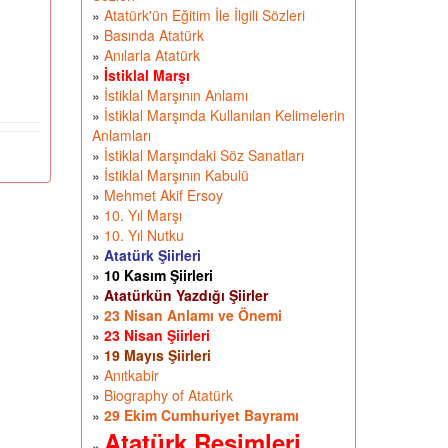
»
Atatürk'ün Eğitim İle İlgili Sözleri
»
Basında Atatürk
»
Anılarla Atatürk
»
İstiklal Marşı
»
İstiklal Marşının Anlamı
»
İstiklal Marşında Kullanılan Kelimelerin
Anlamları
»
İstiklal Marşındaki Söz Sanatları
»
İstiklal Marşının Kabulü
»
Mehmet Akif Ersoy
»
10. Yıl Marşı
»
10. Yıl Nutku
»
Atatürk Şiirleri
»
10 Kasım Şiirleri
»
Atatürkün Yazdığı Şiirler
»
23 Nisan Anlamı ve Önemi
»
23 Nisan Şiirleri
»
19 Mayıs Şiirleri
»
Anıtkabir
»
Biography of Atatürk
»
29 Ekim Cumhuriyet Bayramı
Atatürk Resimleri
»