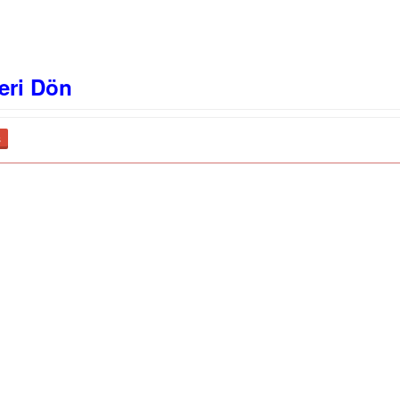
eri Dön
ş