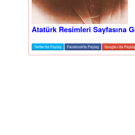
Atatürk Resimleri Sayfasına G
Twitter'da Paylaş
Facebook'ta Paylaş
Google+'da Payla