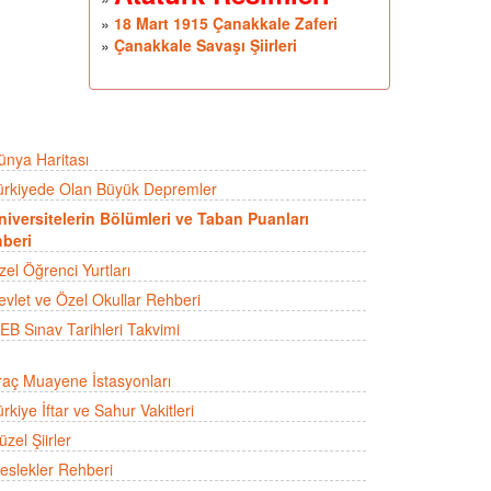
»
18 Mart 1915 Çanakkale Zaferi
»
Çanakkale Savaşı Şiirleri
ünya Haritası
ürkiyede Olan Büyük Depremler
niversitelerin Bölümleri ve Taban Puanları
beri
zel Öğrenci Yurtları
evlet ve Özel Okullar Rehberi
EB Sınav Tarihleri Takvimi
raç Muayene İstasyonları
rkiye İftar ve Sahur Vakitleri
zel Şiirler
eslekler Rehberi