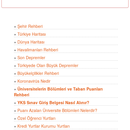
»
Şehir Rehberi
»
Türkiye Haritası
»
Dünya Haritası
»
Havalimanları Rehberi
»
Son Depremler
»
Türkiyede Olan Büyük Depremler
»
Büyükelçilikler Rehberi
»
Koronavirüs Nedir
»
Üniversitelerin Bölümleri ve Taban Puanları
Rehberi
»
YKS Sınav Giriş Belgesi Nasıl Alınır?
»
Puanı Azalan Üniversite Bölümleri Nelerdir?
»
Özel Öğrenci Yurtları
»
Kredi Yurtlar Kurumu Yurtları