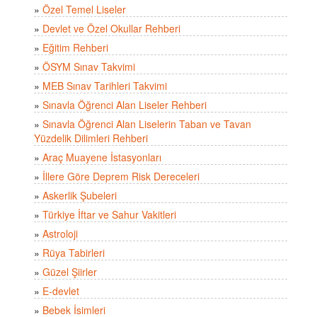
»
Özel Temel Liseler
»
Devlet ve Özel Okullar Rehberi
»
Eğitim Rehberi
»
ÖSYM Sınav Takvimi
»
MEB Sınav Tarihleri Takvimi
»
Sınavla Öğrenci Alan Liseler Rehberi
»
Sınavla Öğrenci Alan Liselerin Taban ve Tavan
Yüzdelik Dilimleri Rehberi
»
Araç Muayene İstasyonları
»
İllere Göre Deprem Risk Dereceleri
»
Askerlik Şubeleri
»
Türkiye İftar ve Sahur Vakitleri
»
Astroloji
»
Rüya Tabirleri
»
Güzel Şiirler
»
E-devlet
»
Bebek İsimleri