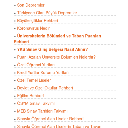
»
Son Depremler
»
Türkiyede Olan Büyük Depremler
»
Büyükelçilikler Rehberi
»
Koronavirüs Nedir
»
Üniversitelerin Bölümleri ve Taban Puanları
Rehberi
»
YKS Sınav Giriş Belgesi Nasıl Alınır?
»
Puanı Azalan Üniversite Bölümleri Nelerdir?
»
Özel Öğrenci Yurtları
»
Kredi Yurtlar Kurumu Yurtları
»
Özel Temel Liseler
»
Devlet ve Özel Okullar Rehberi
»
Eğitim Rehberi
»
ÖSYM Sınav Takvimi
»
MEB Sınav Tarihleri Takvimi
»
Sınavla Öğrenci Alan Liseler Rehberi
»
Sınavla Öğrenci Alan Liselerin Taban ve Tavan