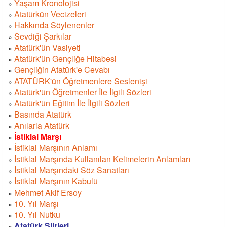
Yaşam Kronolojisi
»
Atatürkün Vecizeleri
»
Hakkında Söylenenler
»
Sevdiği Şarkılar
»
Atatürk'ün Vasiyeti
»
Atatürk'ün Gençliğe Hitabesi
»
Gençliğin Atatürk'e Cevabı
»
ATATÜRK'ün Öğretmenlere Seslenişi
»
Atatürk'ün Öğretmenler İle İlgili Sözleri
»
Atatürk'ün Eğitim İle İlgili Sözleri
»
Basında Atatürk
»
Anılarla Atatürk
»
İstiklal Marşı
»
İstiklal Marşının Anlamı
»
İstiklal Marşında Kullanılan Kelimelerin Anlamları
»
İstiklal Marşındaki Söz Sanatları
»
İstiklal Marşının Kabulü
»
Mehmet Akif Ersoy
»
10. Yıl Marşı
»
10. Yıl Nutku
»
Atatürk Şiirleri
»