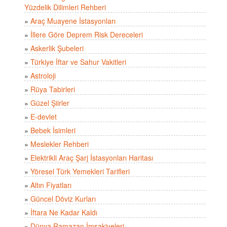
Yüzdelik Dilimleri Rehberi
»
Araç Muayene İstasyonları
»
İllere Göre Deprem Risk Dereceleri
»
Askerlik Şubeleri
»
Türkiye İftar ve Sahur Vakitleri
»
Astroloji
»
Rüya Tabirleri
»
Güzel Şiirler
»
E-devlet
»
Bebek İsimleri
»
Meslekler Rehberi
»
Elektrikli Araç Şarj İstasyonları Haritası
»
Yöresel Türk Yemekleri Tarifleri
»
Altın Fiyatları
»
Güncel Döviz Kurları
»
İftara Ne Kadar Kaldı
»
Dünya Ramazan İmsakiyeleri