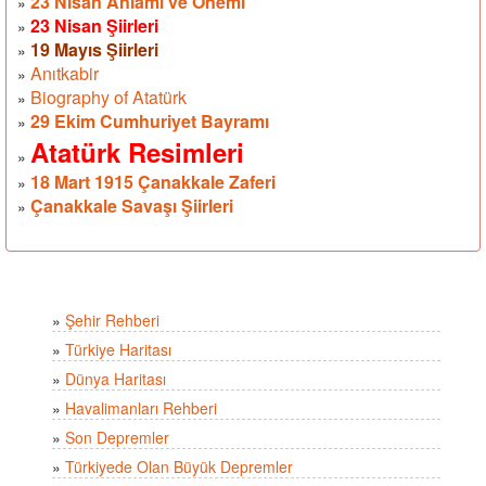
23 Nisan Anlamı ve Önemi
»
23 Nisan Şiirleri
»
19 Mayıs Şiirleri
»
Anıtkabir
»
Biography of Atatürk
»
29 Ekim Cumhuriyet Bayramı
»
Atatürk Resimleri
»
18 Mart 1915 Çanakkale Zaferi
»
Çanakkale Savaşı Şiirleri
»
»
Şehir Rehberi
»
Türkiye Haritası
»
Dünya Haritası
»
Havalimanları Rehberi
»
Son Depremler
»
Türkiyede Olan Büyük Depremler