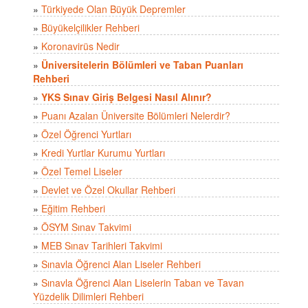
»
Türkiyede Olan Büyük Depremler
»
Büyükelçilikler Rehberi
»
Koronavirüs Nedir
»
Üniversitelerin Bölümleri ve Taban Puanları
Rehberi
»
YKS Sınav Giriş Belgesi Nasıl Alınır?
»
Puanı Azalan Üniversite Bölümleri Nelerdir?
»
Özel Öğrenci Yurtları
»
Kredi Yurtlar Kurumu Yurtları
»
Özel Temel Liseler
»
Devlet ve Özel Okullar Rehberi
»
Eğitim Rehberi
»
ÖSYM Sınav Takvimi
»
MEB Sınav Tarihleri Takvimi
»
Sınavla Öğrenci Alan Liseler Rehberi
»
Sınavla Öğrenci Alan Liselerin Taban ve Tavan
Yüzdelik Dilimleri Rehberi