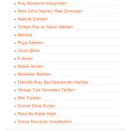
»
Araç Muayene İstasyonları
»
İllere Göre Deprem Risk Dereceleri
»
Askerlik Şubeleri
»
Türkiye İftar ve Sahur Vakitleri
»
Astroloji
»
Rüya Tabirleri
»
Güzel Şiirler
»
E-devlet
»
Bebek İsimleri
»
Meslekler Rehberi
»
Elektrikli Araç Şarj İstasyonları Haritası
»
Yöresel Türk Yemekleri Tarifleri
»
Altın Fiyatları
»
Güncel Döviz Kurları
»
İftara Ne Kadar Kaldı
»
Dünya Ramazan İmsakiyeleri