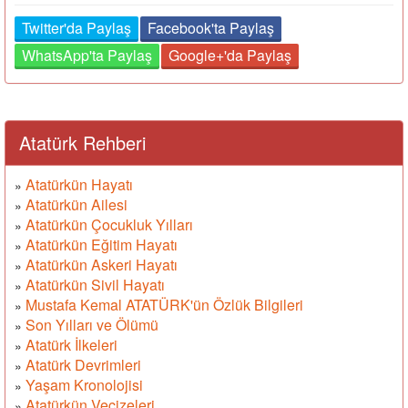
Twitter'da Paylaş
Facebook'ta Paylaş
WhatsApp'ta Paylaş
Google+'da Paylaş
Atatürk Rehberi
Atatürkün Hayatı
»
Atatürkün Ailesi
»
Atatürkün Çocukluk Yılları
»
Atatürkün Eğitim Hayatı
»
Atatürkün Askeri Hayatı
»
Atatürkün Sivil Hayatı
»
Mustafa Kemal ATATÜRK'ün Özlük Bilgileri
»
Son Yılları ve Ölümü
»
Atatürk İlkeleri
»
Atatürk Devrimleri
»
Yaşam Kronolojisi
»
Atatürkün Vecizeleri
»