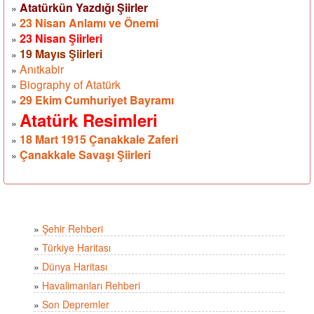
Atatürkün Yazdığı Şiirler
»
23 Nisan Anlamı ve Önemi
»
23 Nisan Şiirleri
»
19 Mayıs Şiirleri
»
Anıtkabir
»
Biography of Atatürk
»
29 Ekim Cumhuriyet Bayramı
»
Atatürk Resimleri
»
18 Mart 1915 Çanakkale Zaferi
»
Çanakkale Savaşı Şiirleri
»
»
Şehir Rehberi
»
Türkiye Haritası
»
Dünya Haritası
»
Havalimanları Rehberi
»
Son Depremler