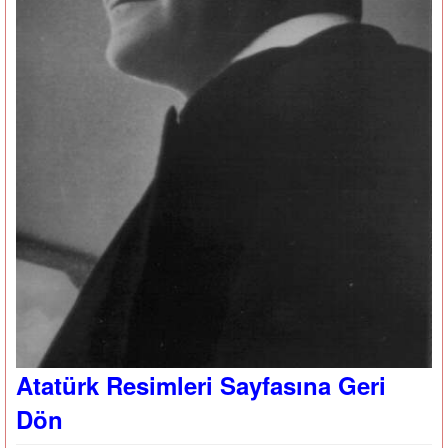
Atatürk Resimleri Sayfasına Geri
Dön