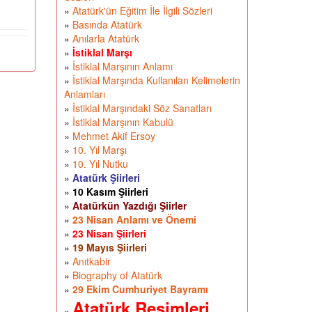
»
Atatürk'ün Eğitim İle İlgili Sözleri
»
Basında Atatürk
»
Anılarla Atatürk
»
İstiklal Marşı
»
İstiklal Marşının Anlamı
»
İstiklal Marşında Kullanılan Kelimelerin
Anlamları
»
İstiklal Marşındaki Söz Sanatları
»
İstiklal Marşının Kabulü
»
Mehmet Akif Ersoy
»
10. Yıl Marşı
»
10. Yıl Nutku
»
Atatürk Şiirleri
»
10 Kasım Şiirleri
»
Atatürkün Yazdığı Şiirler
»
23 Nisan Anlamı ve Önemi
»
23 Nisan Şiirleri
»
19 Mayıs Şiirleri
»
Anıtkabir
»
Biography of Atatürk
»
29 Ekim Cumhuriyet Bayramı
Atatürk Resimleri
»