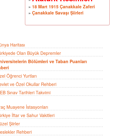
»
18 Mart 1915 Çanakkale Zaferi
»
Çanakkale Savaşı Şiirleri
ünya Haritası
ürkiyede Olan Büyük Depremler
niversitelerin Bölümleri ve Taban Puanları
beri
zel Öğrenci Yurtları
evlet ve Özel Okullar Rehberi
EB Sınav Tarihleri Takvimi
raç Muayene İstasyonları
rkiye İftar ve Sahur Vakitleri
zel Şiirler
eslekler Rehberi