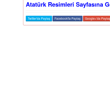
Atatürk Resimleri Sayfasına G
Twitter'da Paylaş
Facebook'ta Paylaş
Google+'da Payla