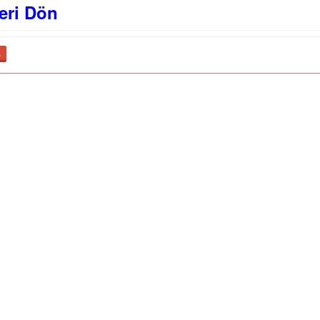
eri Dön
ş