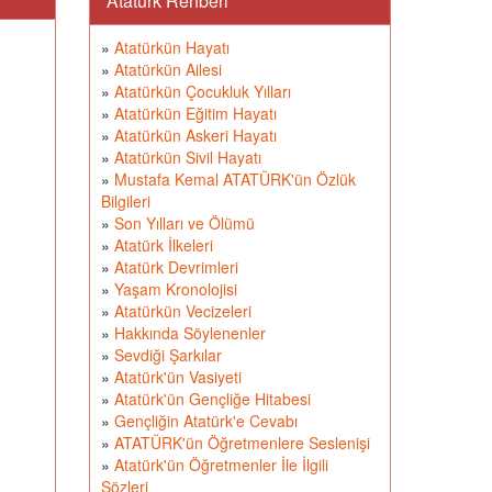
Atatürk Rehberi
»
Atatürkün Hayatı
»
Atatürkün Ailesi
»
Atatürkün Çocukluk Yılları
»
Atatürkün Eğitim Hayatı
»
Atatürkün Askeri Hayatı
»
Atatürkün Sivil Hayatı
»
Mustafa Kemal ATATÜRK'ün Özlük
Bilgileri
»
Son Yılları ve Ölümü
»
Atatürk İlkeleri
»
Atatürk Devrimleri
»
Yaşam Kronolojisi
»
Atatürkün Vecizeleri
»
Hakkında Söylenenler
»
Sevdiği Şarkılar
»
Atatürk'ün Vasiyeti
»
Atatürk'ün Gençliğe Hitabesi
»
Gençliğin Atatürk'e Cevabı
»
ATATÜRK'ün Öğretmenlere Seslenişi
»
Atatürk'ün Öğretmenler İle İlgili
Sözleri