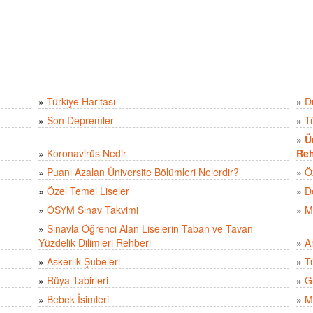
»
Türkiye Haritası
»
D
»
Son Depremler
»
T
»
Ü
»
Koronavirüs Nedir
Reh
»
Puanı Azalan Üniversite Bölümleri Nelerdir?
»
Ö
»
Özel Temel Liseler
»
D
»
ÖSYM Sınav Takvimi
»
M
»
Sınavla Öğrenci Alan Liselerin Taban ve Tavan
Yüzdelik Dilimleri Rehberi
»
A
»
Askerlik Şubeleri
»
Tü
»
Rüya Tabirleri
»
Gü
»
Bebek İsimleri
»
M