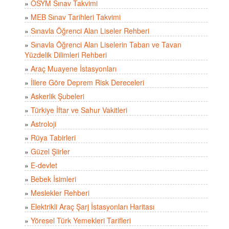
»
ÖSYM Sınav Takvimi
»
MEB Sınav Tarihleri Takvimi
»
Sınavla Öğrenci Alan Liseler Rehberi
»
Sınavla Öğrenci Alan Liselerin Taban ve Tavan
Yüzdelik Dilimleri Rehberi
»
Araç Muayene İstasyonları
»
İllere Göre Deprem Risk Dereceleri
»
Askerlik Şubeleri
»
Türkiye İftar ve Sahur Vakitleri
»
Astroloji
»
Rüya Tabirleri
»
Güzel Şiirler
»
E-devlet
»
Bebek İsimleri
»
Meslekler Rehberi
»
Elektrikli Araç Şarj İstasyonları Haritası
»
Yöresel Türk Yemekleri Tarifleri