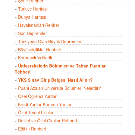
»
Şehir Rehberi
»
Türkiye Haritası
»
Dünya Haritası
»
Havalimanları Rehberi
»
Son Depremler
»
Türkiyede Olan Büyük Depremler
»
Büyükelçilikler Rehberi
»
Koronavirüs Nedir
»
Üniversitelerin Bölümleri ve Taban Puanları
Rehberi
»
YKS Sınav Giriş Belgesi Nasıl Alınır?
»
Puanı Azalan Üniversite Bölümleri Nelerdir?
»
Özel Öğrenci Yurtları
»
Kredi Yurtlar Kurumu Yurtları
»
Özel Temel Liseler
»
Devlet ve Özel Okullar Rehberi
»
Eğitim Rehberi