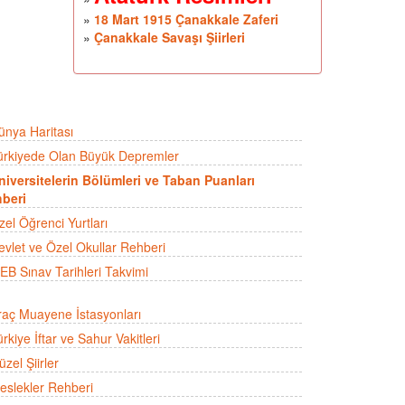
»
18 Mart 1915 Çanakkale Zaferi
»
Çanakkale Savaşı Şiirleri
ünya Haritası
ürkiyede Olan Büyük Depremler
niversitelerin Bölümleri ve Taban Puanları
beri
zel Öğrenci Yurtları
evlet ve Özel Okullar Rehberi
EB Sınav Tarihleri Takvimi
raç Muayene İstasyonları
rkiye İftar ve Sahur Vakitleri
zel Şiirler
eslekler Rehberi