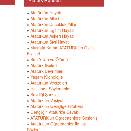
Atatürk Rehberi
»
Atatürkün Hayatı
»
Atatürkün Ailesi
»
Atatürkün Çocukluk Yılları
»
Atatürkün Eğitim Hayatı
»
Atatürkün Askeri Hayatı
»
Atatürkün Sivil Hayatı
»
Mustafa Kemal ATATÜRK'ün Özlük
Bilgileri
»
Son Yılları ve Ölümü
»
Atatürk İlkeleri
»
Atatürk Devrimleri
»
Yaşam Kronolojisi
»
Atatürkün Vecizeleri
»
Hakkında Söylenenler
»
Sevdiği Şarkılar
»
Atatürk'ün Vasiyeti
»
Atatürk'ün Gençliğe Hitabesi
»
Gençliğin Atatürk'e Cevabı
»
ATATÜRK'ün Öğretmenlere Seslenişi
»
Atatürk'ün Öğretmenler İle İlgili
Sözleri