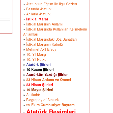
»
Atatürk'ün Eğitim İle İlgili Sözleri
»
Basında Atatürk
»
Anılarla Atatürk
»
İstiklal Marşı
»
İstiklal Marşının Anlamı
»
İstiklal Marşında Kullanılan Kelimelerin
Anlamları
»
İstiklal Marşındaki Söz Sanatları
»
İstiklal Marşının Kabulü
»
Mehmet Akif Ersoy
»
10. Yıl Marşı
»
10. Yıl Nutku
»
Atatürk Şiirleri
»
10 Kasım Şiirleri
»
Atatürkün Yazdığı Şiirler
»
23 Nisan Anlamı ve Önemi
»
23 Nisan Şiirleri
»
19 Mayıs Şiirleri
»
Anıtkabir
»
Biography of Atatürk
»
29 Ekim Cumhuriyet Bayramı
Atatürk Resimleri
»