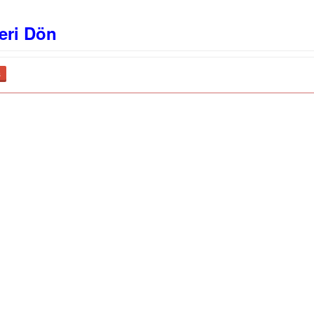
eri Dön
ş