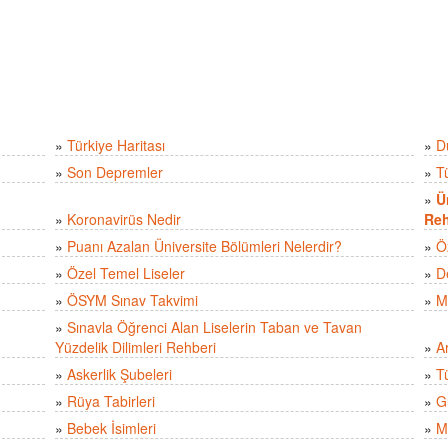
»
Türkiye Haritası
»
D
»
Son Depremler
»
T
»
Ü
»
Koronavirüs Nedir
Reh
»
Puanı Azalan Üniversite Bölümleri Nelerdir?
»
Ö
»
Özel Temel Liseler
»
D
»
ÖSYM Sınav Takvimi
»
M
»
Sınavla Öğrenci Alan Liselerin Taban ve Tavan
Yüzdelik Dilimleri Rehberi
»
A
»
Askerlik Şubeleri
»
Tü
»
Rüya Tabirleri
»
Gü
»
Bebek İsimleri
»
M