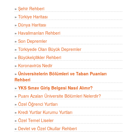
»
Şehir Rehberi
»
Türkiye Haritası
»
Dünya Haritası
»
Havalimanları Rehberi
»
Son Depremler
»
Türkiyede Olan Büyük Depremler
»
Büyükelçilikler Rehberi
»
Koronavirüs Nedir
»
Üniversitelerin Bölümleri ve Taban Puanları
Rehberi
»
YKS Sınav Giriş Belgesi Nasıl Alınır?
»
Puanı Azalan Üniversite Bölümleri Nelerdir?
»
Özel Öğrenci Yurtları
»
Kredi Yurtlar Kurumu Yurtları
»
Özel Temel Liseler
»
Devlet ve Özel Okullar Rehberi