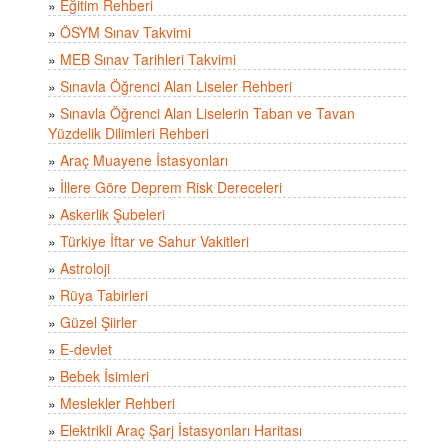
»
Eğitim Rehberi
»
ÖSYM Sınav Takvimi
»
MEB Sınav Tarihleri Takvimi
»
Sınavla Öğrenci Alan Liseler Rehberi
»
Sınavla Öğrenci Alan Liselerin Taban ve Tavan
Yüzdelik Dilimleri Rehberi
»
Araç Muayene İstasyonları
»
İllere Göre Deprem Risk Dereceleri
»
Askerlik Şubeleri
»
Türkiye İftar ve Sahur Vakitleri
»
Astroloji
»
Rüya Tabirleri
»
Güzel Şiirler
»
E-devlet
»
Bebek İsimleri
»
Meslekler Rehberi
»
Elektrikli Araç Şarj İstasyonları Haritası