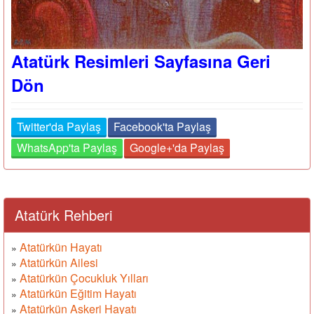
Atatürk Resimleri Sayfasına Geri
Dön
Twitter'da Paylaş
Facebook'ta Paylaş
WhatsApp'ta Paylaş
Google+'da Paylaş
Atatürk Rehberi
Atatürkün Hayatı
»
Atatürkün Ailesi
»
Atatürkün Çocukluk Yılları
»
Atatürkün Eğitim Hayatı
»
Atatürkün Askeri Hayatı
»