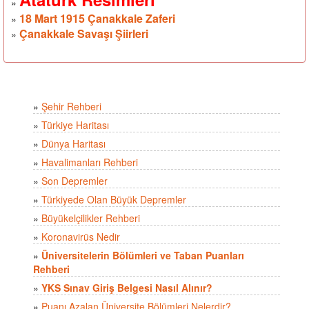
»
18 Mart 1915 Çanakkale Zaferi
»
Çanakkale Savaşı Şiirleri
»
»
Şehir Rehberi
»
Türkiye Haritası
»
Dünya Haritası
»
Havalimanları Rehberi
»
Son Depremler
»
Türkiyede Olan Büyük Depremler
»
Büyükelçilikler Rehberi
»
Koronavirüs Nedir
»
Üniversitelerin Bölümleri ve Taban Puanları
Rehberi
»
YKS Sınav Giriş Belgesi Nasıl Alınır?
»
Puanı Azalan Üniversite Bölümleri Nelerdir?