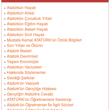
Atatürkün Hayatı
»
Atatürkün Ailesi
»
Atatürkün Çocukluk Yılları
»
Atatürkün Eğitim Hayatı
»
Atatürkün Askeri Hayatı
»
Atatürkün Sivil Hayatı
»
Mustafa Kemal ATATÜRK'ün Özlük Bilgileri
»
Son Yılları ve Ölümü
»
Atatürk İlkeleri
»
Atatürk Devrimleri
»
Yaşam Kronolojisi
»
Atatürkün Vecizeleri
»
Hakkında Söylenenler
»
Sevdiği Şarkılar
»
Atatürk'ün Vasiyeti
»
Atatürk'ün Gençliğe Hitabesi
»
Gençliğin Atatürk'e Cevabı
»
ATATÜRK'ün Öğretmenlere Seslenişi
»
Atatürk'ün Öğretmenler İle İlgili Sözleri
»