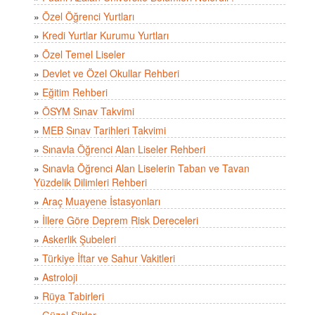
»
Özel Öğrenci Yurtları
»
Kredi Yurtlar Kurumu Yurtları
»
Özel Temel Liseler
»
Devlet ve Özel Okullar Rehberi
»
Eğitim Rehberi
»
ÖSYM Sınav Takvimi
»
MEB Sınav Tarihleri Takvimi
»
Sınavla Öğrenci Alan Liseler Rehberi
»
Sınavla Öğrenci Alan Liselerin Taban ve Tavan
Yüzdelik Dilimleri Rehberi
»
Araç Muayene İstasyonları
»
İllere Göre Deprem Risk Dereceleri
»
Askerlik Şubeleri
»
Türkiye İftar ve Sahur Vakitleri
»
Astroloji
»
Rüya Tabirleri
»
Güzel Şiirler