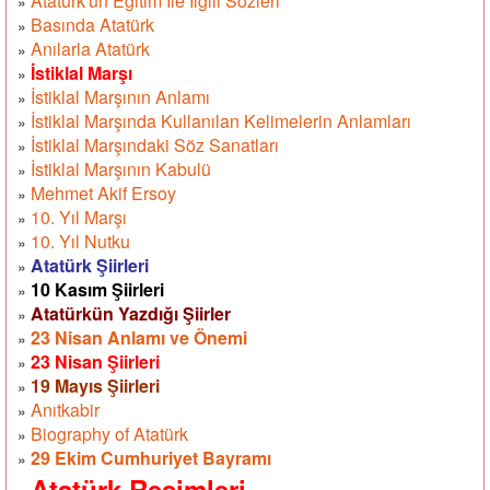
Atatürk'ün Eğitim İle İlgili Sözleri
»
Basında Atatürk
»
Anılarla Atatürk
»
İstiklal Marşı
»
İstiklal Marşının Anlamı
»
İstiklal Marşında Kullanılan Kelimelerin Anlamları
»
İstiklal Marşındaki Söz Sanatları
»
İstiklal Marşının Kabulü
»
Mehmet Akif Ersoy
»
10. Yıl Marşı
»
10. Yıl Nutku
»
Atatürk Şiirleri
»
10 Kasım Şiirleri
»
Atatürkün Yazdığı Şiirler
»
23 Nisan Anlamı ve Önemi
»
23 Nisan Şiirleri
»
19 Mayıs Şiirleri
»
Anıtkabir
»
Biography of Atatürk
»
29 Ekim Cumhuriyet Bayramı
»
Atatürk Resimleri