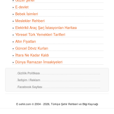
»
E-devlet
»
Bebek İsimleri
»
Meslekler Rehberi
»
Elektrikli Araç Şarj İstasyonları Haritası
»
Yöresel Türk Yemekleri Tarifleri
»
Altın Fiyatları
»
Güncel Döviz Kurları
»
İftara Ne Kadar Kaldı
»
Dünya Ramazan İmsakiyeleri
Gizlilik Politikası
İletişim / Reklam
Facebook Sayfası
E-sehir.com © 2004 - 2026, Türkiye Şehir Rehberi ve Bilgi Kaynağı