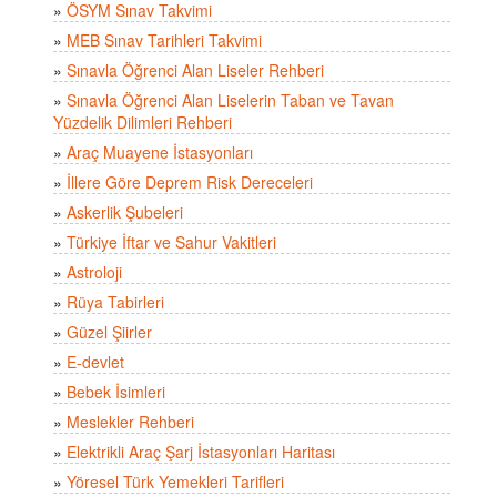
»
ÖSYM Sınav Takvimi
»
MEB Sınav Tarihleri Takvimi
»
Sınavla Öğrenci Alan Liseler Rehberi
»
Sınavla Öğrenci Alan Liselerin Taban ve Tavan
Yüzdelik Dilimleri Rehberi
»
Araç Muayene İstasyonları
»
İllere Göre Deprem Risk Dereceleri
»
Askerlik Şubeleri
»
Türkiye İftar ve Sahur Vakitleri
»
Astroloji
»
Rüya Tabirleri
»
Güzel Şiirler
»
E-devlet
»
Bebek İsimleri
»
Meslekler Rehberi
»
Elektrikli Araç Şarj İstasyonları Haritası
»
Yöresel Türk Yemekleri Tarifleri