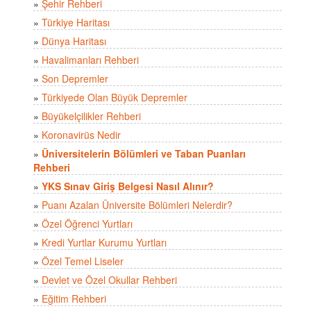
»
Şehir Rehberi
»
Türkiye Haritası
»
Dünya Haritası
»
Havalimanları Rehberi
»
Son Depremler
»
Türkiyede Olan Büyük Depremler
»
Büyükelçilikler Rehberi
»
Koronavirüs Nedir
»
Üniversitelerin Bölümleri ve Taban Puanları
Rehberi
»
YKS Sınav Giriş Belgesi Nasıl Alınır?
»
Puanı Azalan Üniversite Bölümleri Nelerdir?
»
Özel Öğrenci Yurtları
»
Kredi Yurtlar Kurumu Yurtları
»
Özel Temel Liseler
»
Devlet ve Özel Okullar Rehberi
»
Eğitim Rehberi