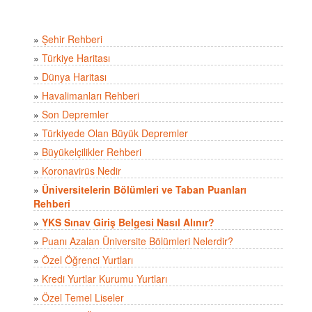
»
Şehir Rehberi
»
Türkiye Haritası
»
Dünya Haritası
»
Havalimanları Rehberi
»
Son Depremler
»
Türkiyede Olan Büyük Depremler
»
Büyükelçilikler Rehberi
»
Koronavirüs Nedir
»
Üniversitelerin Bölümleri ve Taban Puanları
Rehberi
»
YKS Sınav Giriş Belgesi Nasıl Alınır?
»
Puanı Azalan Üniversite Bölümleri Nelerdir?
»
Özel Öğrenci Yurtları
»
Kredi Yurtlar Kurumu Yurtları
»
Özel Temel Liseler