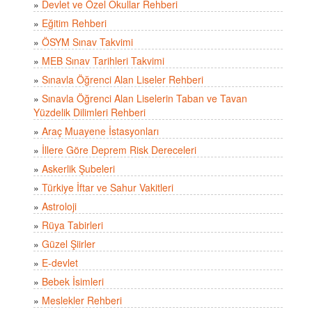
»
Devlet ve Özel Okullar Rehberi
»
Eğitim Rehberi
»
ÖSYM Sınav Takvimi
»
MEB Sınav Tarihleri Takvimi
»
Sınavla Öğrenci Alan Liseler Rehberi
»
Sınavla Öğrenci Alan Liselerin Taban ve Tavan
Yüzdelik Dilimleri Rehberi
»
Araç Muayene İstasyonları
»
İllere Göre Deprem Risk Dereceleri
»
Askerlik Şubeleri
»
Türkiye İftar ve Sahur Vakitleri
»
Astroloji
»
Rüya Tabirleri
»
Güzel Şiirler
»
E-devlet
»
Bebek İsimleri
»
Meslekler Rehberi