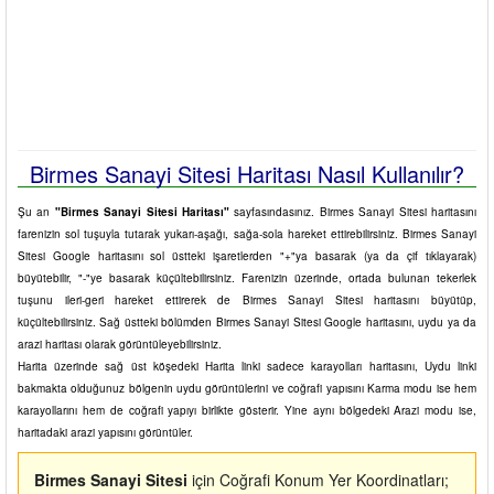
Birmes Sanayi Sitesi Haritası Nasıl Kullanılır?
Şu an
"Birmes Sanayi Sitesi Haritası"
sayfasındasınız. Birmes Sanayi Sitesi haritasını
farenizin sol tuşuyla tutarak yukarı-aşağı, sağa-sola hareket ettirebilirsiniz. Birmes Sanayi
Sitesi Google haritasını sol üstteki işaretlerden "+"ya basarak (ya da çif tıklayarak)
büyütebilir, "-"ye basarak küçültebilirsiniz. Farenizin üzerinde, ortada bulunan tekerlek
tuşunu ileri-geri hareket ettirerek de Birmes Sanayi Sitesi haritasını büyütüp,
küçültebilirsiniz. Sağ üstteki bölümden Birmes Sanayi Sitesi Google haritasını, uydu ya da
arazi haritası olarak görüntüleyebilirsiniz.
Harita üzerinde sağ üst köşedeki Harita linki sadece karayolları haritasını, Uydu linki
bakmakta olduğunuz bölgenin uydu görüntülerini ve coğrafi yapısını Karma modu ise hem
karayollarını hem de coğrafi yapıyı birlikte gösterir. Yine aynı bölgedeki Arazi modu ise,
haritadaki arazi yapısını görüntüler.
Birmes Sanayi Sitesi
için Coğrafi Konum Yer Koordinatları;