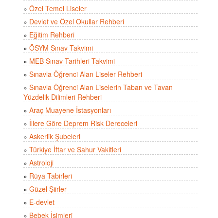
»
Özel Temel Liseler
»
Devlet ve Özel Okullar Rehberi
»
Eğitim Rehberi
»
ÖSYM Sınav Takvimi
»
MEB Sınav Tarihleri Takvimi
»
Sınavla Öğrenci Alan Liseler Rehberi
»
Sınavla Öğrenci Alan Liselerin Taban ve Tavan
Yüzdelik Dilimleri Rehberi
»
Araç Muayene İstasyonları
»
İllere Göre Deprem Risk Dereceleri
»
Askerlik Şubeleri
»
Türkiye İftar ve Sahur Vakitleri
»
Astroloji
»
Rüya Tabirleri
»
Güzel Şiirler
»
E-devlet
»
Bebek İsimleri