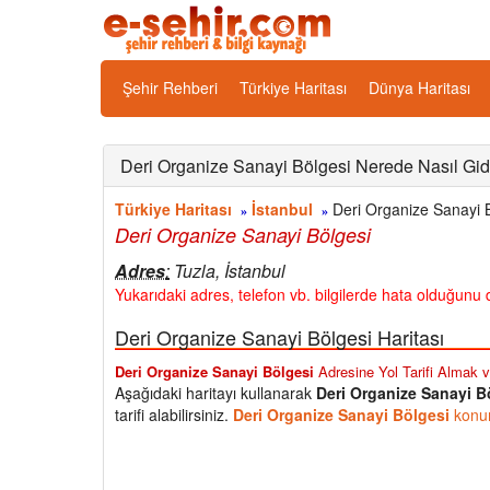
Şehir Rehberi
Türkiye Haritası
Dünya Haritası
Deri Organize Sanayi Bölgesi Nerede Nasıl Gidil
Türkiye Haritası
İstanbul
Deri Organize Sanayi Bö
»
»
Deri Organize Sanayi Bölgesi
Adres
:
Tuzla, İstanbul
Yukarıdaki adres, telefon vb. bilgilerde hata olduğunu d
Deri Organize Sanayi Bölgesi Haritası
Deri Organize Sanayi Bölgesi
Adresine Yol Tarifi Almak ve
Aşağıdaki haritayı kullanarak
Deri Organize Sanayi B
tarifi alabilirsiniz.
Deri Organize Sanayi Bölgesi
konum