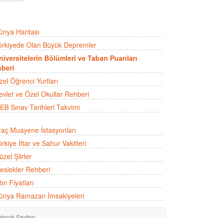
ünya Haritası
ürkiyede Olan Büyük Depremler
niversitelerin Bölümleri ve Taban Puanları
beri
zel Öğrenci Yurtları
evlet ve Özel Okullar Rehberi
EB Sınav Tarihleri Takvimi
raç Muayene İstasyonları
rkiye İftar ve Sahur Vakitleri
zel Şiirler
eslekler Rehberi
tın Fiyatları
ünya Ramazan İmsakiyeleri
ebook Sayfası