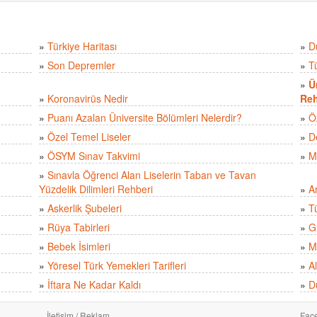
»
Türkiye Haritası
»
D
»
Son Depremler
»
T
»
Ü
»
Koronavirüs Nedir
Reh
»
Puanı Azalan Üniversite Bölümleri Nelerdir?
»
Ö
»
Özel Temel Liseler
»
D
»
ÖSYM Sınav Takvimi
»
M
»
Sınavla Öğrenci Alan Liselerin Taban ve Tavan
Yüzdelik Dilimleri Rehberi
»
A
»
Askerlik Şubeleri
»
Tü
»
Rüya Tabirleri
»
Gü
»
Bebek İsimleri
»
M
»
Yöresel Türk Yemekleri Tarifleri
»
Al
»
İftara Ne Kadar Kaldı
»
D
İletişim / Reklam
Fac