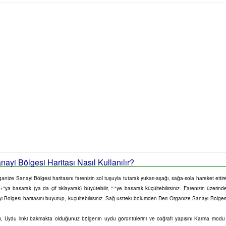
ayi Bölgesi Haritası Nasıl Kullanılır?
anize Sanayi Bölgesi haritasını farenizin sol tuşuyla tutarak yukarı-aşağı, sağa-sola hareket ettireb
"ya basarak (ya da çif tıklayarak) büyütebilir, "-"ye basarak küçültebilirsiniz. Farenizin üzerind
yi Bölgesi haritasını büyütüp, küçültebilirsiniz. Sağ üstteki bölümden Deri Organize Sanayi Bölge
sını, Uydu linki bakmakta olduğunuz bölgenin uydu görüntülerini ve coğrafi yapısını Karma mod