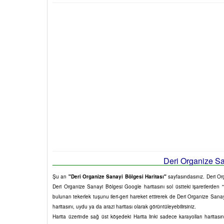
Deri Organize San
Şu an
"Deri Organize Sanayi Bölgesi Haritası"
sayfasındasınız. Deri Org
Deri Organize Sanayi Bölgesi Google haritasını sol üstteki işaretlerden "+
bulunan tekerlek tuşunu ileri-geri hareket ettirerek de Deri Organize Sana
haritasını, uydu ya da arazi haritası olarak görüntüleyebilirsiniz.
Harita üzerinde sağ üst köşedeki Harita linki sadece karayolları harita