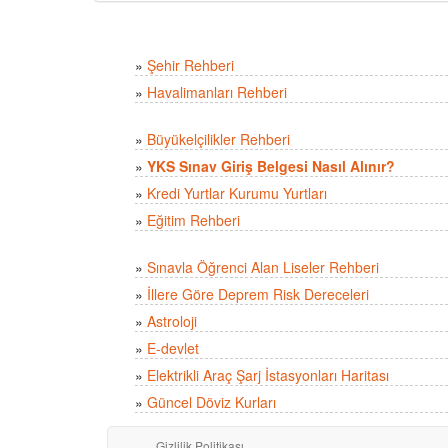
»
Şehir Rehberi
»
Havalimanları Rehberi
»
Büyükelçilikler Rehberi
»
YKS Sınav Giriş Belgesi Nasıl Alınır?
»
Kredi Yurtlar Kurumu Yurtları
»
Eğitim Rehberi
»
Sınavla Öğrenci Alan Liseler Rehberi
»
İllere Göre Deprem Risk Dereceleri
»
Astroloji
»
E-devlet
»
Elektrikli Araç Şarj İstasyonları Haritası
»
Güncel Döviz Kurları
Gizlilik Politikası