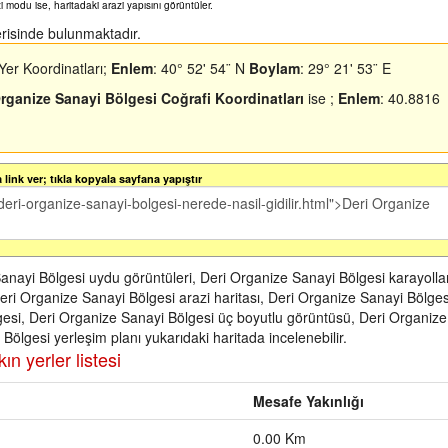
zi modu ise, haritadaki arazi yapısını görüntüler.
çerisinde bulunmaktadır.
Yer Koordinatları;
Enlem
: 40° 52' 54¨ N
Boylam
: 29° 21' 53¨ E
Organize Sanayi Bölgesi Coğrafi Koordinatları
ise ;
Enlem
: 40.8816
link ver; tıkla kopyala sayfana yapıştır
anayi Bölgesi uydu görüntüleri, Deri Organize Sanayi Bölgesi karayollar
eri Organize Sanayi Bölgesi arazi haritası, Deri Organize Sanayi Bölges
gesi, Deri Organize Sanayi Bölgesi üç boyutlu görüntüsü, Deri Organize
ölgesi yerleşim planı yukarıdaki haritada incelenebilir.
ın yerler listesi
Mesafe Yakınlığı
0.00 Km