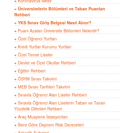
»
Koronavirüs Nedir
»
Üniversitelerin Bölümleri ve Taban Puanları
Rehberi
»
YKS Sınav Giriş Belgesi Nasıl Alınır?
»
Puanı Azalan Üniversite Bölümleri Nelerdir?
»
Özel Öğrenci Yurtları
»
Kredi Yurtlar Kurumu Yurtları
»
Özel Temel Liseler
»
Devlet ve Özel Okullar Rehberi
»
Eğitim Rehberi
»
ÖSYM Sınav Takvimi
»
MEB Sınav Tarihleri Takvimi
»
Sınavla Öğrenci Alan Liseler Rehberi
»
Sınavla Öğrenci Alan Liselerin Taban ve Tavan
Yüzdelik Dilimleri Rehberi
»
Araç Muayene İstasyonları
»
İllere Göre Deprem Risk Dereceleri
»
Askerlik Şubeleri