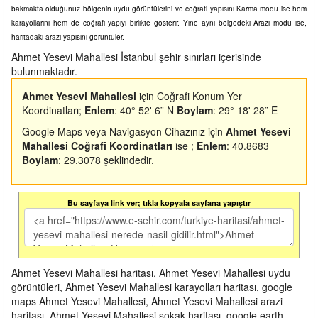
bakmakta olduğunuz bölgenin uydu görüntülerini ve coğrafi yapısını Karma modu ise hem
karayollarını hem de coğrafi yapıyı birlikte gösterir. Yine aynı bölgedeki Arazi modu ise,
haritadaki arazi yapısını görüntüler.
Ahmet Yesevi Mahallesi İstanbul şehir sınırları içerisinde
bulunmaktadır.
Ahmet Yesevi Mahallesi
için Coğrafi Konum Yer
Koordinatları;
Enlem
: 40° 52' 6¨ N
Boylam
: 29° 18' 28¨ E
Google Maps veya Navigasyon Cihazınız için
Ahmet Yesevi
Mahallesi Coğrafi Koordinatları
ise ;
Enlem
: 40.8683
Boylam
: 29.3078 şeklindedir.
Bu sayfaya link ver; tıkla kopyala sayfana yapıştır
Ahmet Yesevi Mahallesi haritası, Ahmet Yesevi Mahallesi uydu
görüntüleri, Ahmet Yesevi Mahallesi karayolları haritası, google
maps Ahmet Yesevi Mahallesi, Ahmet Yesevi Mahallesi arazi
haritası, Ahmet Yesevi Mahallesi sokak haritası, google earth