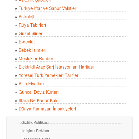
»
Türkiye İftar ve Sahur Vakitleri
»
Astroloji
»
Rüya Tabirleri
»
Güzel Şiirler
»
E-devlet
»
Bebek İsimleri
»
Meslekler Rehberi
»
Elektrikli Araç Şarj İstasyonları Haritası
»
Yöresel Türk Yemekleri Tarifleri
»
Altın Fiyatları
»
Güncel Döviz Kurları
»
İftara Ne Kadar Kaldı
»
Dünya Ramazan İmsakiyeleri
Gizlilik Politikası
İletişim / Reklam
Facebook Sayfası