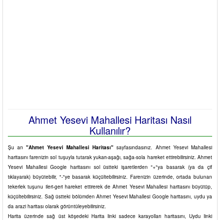
Ahmet Yesevi Mahallesi Haritası Nasıl
Kullanılır?
Şu an
"Ahmet Yesevi Mahallesi Haritası"
sayfasındasınız. Ahmet Yesevi Mahallesi
haritasını farenizin sol tuşuyla tutarak yukarı-aşağı, sağa-sola hareket ettirebilirsiniz. Ahmet
Yesevi Mahallesi Google haritasını sol üstteki işaretlerden "+"ya basarak (ya da çif
tıklayarak) büyütebilir, "-"ye basarak küçültebilirsiniz. Farenizin üzerinde, ortada bulunan
tekerlek tuşunu ileri-geri hareket ettirerek de Ahmet Yesevi Mahallesi haritasını büyütüp,
küçültebilirsiniz. Sağ üstteki bölümden Ahmet Yesevi Mahallesi Google haritasını, uydu ya
da arazi haritası olarak görüntüleyebilirsiniz.
Harita üzerinde sağ üst köşedeki Harita linki sadece karayolları haritasını, Uydu linki